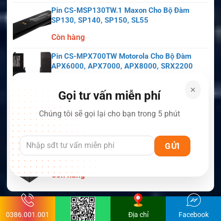
Pin CS-MSP130TW.1 Maxon Cho Bộ Đàm
SP130, SP140, SP150, SL55
Còn hàng
Pin CS-MPX700TW Motorola Cho Bộ Đàm
APX6000, APX7000, APX8000, SRX2200
Còn hàng
Gọi tư vấn miễn phí
Pin CS-MKT594TW Motorola Cho Bộ Đàm
Astro Saber, MX1000, MX2000, MX3000
Chúng tôi sẽ gọi lại cho bạn trong 5 phút
Còn hàng
Pin CS-MHT220TW Motorola Cho Bộ Đàm
MT700, HT210, HT220, MT500
Còn hàng
BÁO CHÍ NÓI VỀ CHÚNG TÔI
0386.001.001
Địa chỉ
Facebook