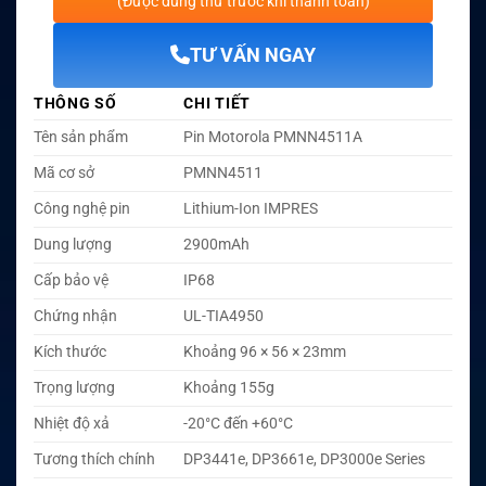
(Được dùng thử trước khi thanh toán)
TƯ VẤN NGAY
THÔNG SỐ
CHI TIẾT
Tên sản phẩm
Pin Motorola PMNN4511A
Mã cơ sở
PMNN4511
Công nghệ pin
Lithium-Ion IMPRES
Dung lượng
2900mAh
Cấp bảo vệ
IP68
Chứng nhận
UL-TIA4950
Kích thước
Khoảng 96 × 56 × 23mm
Trọng lượng
Khoảng 155g
Nhiệt độ xả
-20°C đến +60°C
Tương thích chính
DP3441e, DP3661e, DP3000e Series