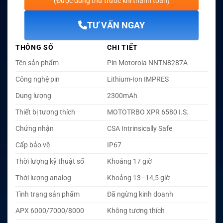
(Được dùng thử trước khi thanh toán)
TƯ VẤN NGAY
THÔNG SỐ
CHI TIẾT
Tên sản phẩm
Pin Motorola NNTN8287A
Công nghệ pin
Lithium-Ion IMPRES
Dung lượng
2300mAh
Thiết bị tương thích
MOTOTRBO XPR 6580 I.S.
Chứng nhận
CSA Intrinsically Safe
Cấp bảo vệ
IP67
Thời lượng kỹ thuật số
Khoảng 17 giờ
Thời lượng analog
Khoảng 13–14,5 giờ
Tình trạng sản phẩm
Đã ngừng kinh doanh
APX 6000/7000/8000
Không tương thích