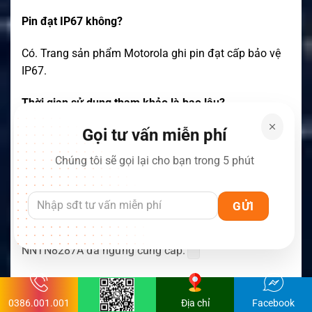
Pin đạt IP67 không?
Có. Trang sản phẩm Motorola ghi pin đạt cấp bảo vệ
IP67.
Thời gian sử dụng tham khảo là bao lâu?
Gọi tư vấn miễn phí
Motorola công bố khoảng 13–14,5 giờ ở chế độ
analog và khoảng 17 giờ ở chế độ kỹ thuật số, tùy chế
Chúng tôi sẽ gọi lại cho bạn trong 5 phút
độ vận hành.
Sản phẩm còn được Motorola kinh doanh không?
Trang bán hàng chính thức hiện đánh dấu
NNTN8287A đã ngừng cung cấp.
↓
XEM THÊM NỘI DUNG
0386.001.001
Địa chỉ
Facebook