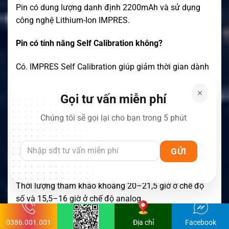
Pin có dung lượng danh định 2200mAh và sử dụng
công nghệ Lithium-Ion IMPRES.
Pin có tính năng Self Calibration không?
Có. IMPRES Self Calibration giúp giảm thời gian dành
cho các chu kỳ hiệu chuẩn kéo dài.
Gọi tư vấn miễn phí
Pin đạt IP67 hay IP68?
Chúng tôi sẽ gọi lại cho bạn trong 5 phút
PMNN4888A đạt chuẩn IP67. Không nên quảng cáo
sản phẩm là IP68.
Thời gian hoạt động của pin là bao lâu?
Thời lượng tham khảo khoảng 20–21,5 giờ ở chế độ
số và 15,5–16 giờ ở chế độ analog.
Pin có phải loại an toàn nội tại không?
0386.001.001
Địa chỉ
Facebook