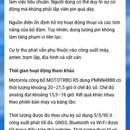
làm việc tiêu chuẩn. Người dùng có thể duy trì sự cơ
động mà không phải lắp viên pin quá dày.
Nguồn điện ổn định hỗ trợ hoạt động thoại và các tính
năng của bộ đàm. Tuy nhiên, dung lượng pin không
làm tăng phạm vi liên lạc.
Cự ly thu phát vẫn phụ thuộc vào công suất máy,
anten, trạm lặp, địa hình và vật cản.
Thời gian hoạt động tham khảo
Motorola công bố MOTOTRBO R5 dùng PMNN4888 có
thời lượng khoảng 20–21,5 giờ ở chế độ số. Chế độ
analog đạt khoảng 15,5–16 giờ. Kết quả khác nhau
theo phiên bản máy và băng tần.
Thời lượng được đo theo chu kỳ sử dụng 5/5/90 ở
công suất phát tối đa. GNSS, Bluetooth và Wi-Fi được
tắt trong điều kiện thử nghiệm. Thời lượng thực tế có