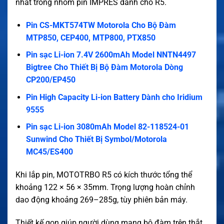
nhất trong nhóm pin IMPRES dành cho R5.
Pin CS-MKT574TW Motorola Cho Bộ Đàm
MTP850, CEP400, MTP800, PTX850
Pin sạc Li-ion 7.4V 2600mAh Model NNTN4497
Bigtree Cho Thiết Bị Bộ Đàm Motorola Dòng
CP200/EP450
Pin High Capacity Li-ion Battery Dành cho Iridium
9555
Pin sạc Li-ion 3080mAh Model 82-118524-01
Sunwind Cho Thiết Bị Symbol/Motorola
MC45/ES400
Khi lắp pin, MOTOTRBO R5 có kích thước tổng thể
khoảng 122 × 56 × 35mm. Trọng lượng hoàn chỉnh
dao động khoảng 269–285g, tùy phiên bản máy.
Thiết kế gọn giúp người dùng mang bộ đàm trên thắt