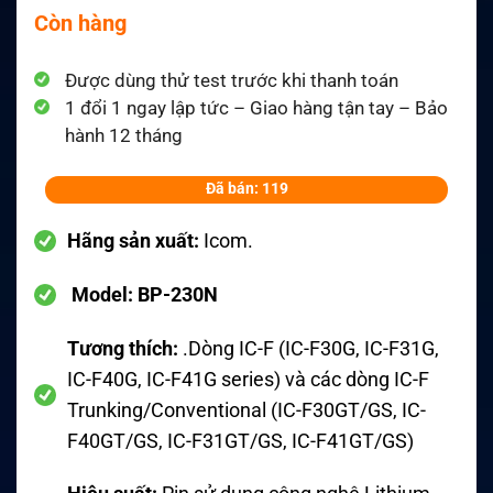
Còn hàng
Được dùng thử test trước khi thanh toán
1 đổi 1 ngay lập tức – Giao hàng tận tay – Bảo
hành 12 tháng
Đã bán: 119
Hãng sản xuất:
Icom
.
Model:
BP-230N
Tương thích:
.Dòng IC-F (IC-F30G, IC-F31G,
IC-F40G, IC-F41G series) và các dòng IC-F
Trunking/Conventional (IC-F30GT/GS, IC-
F40GT/GS, IC-F31GT/GS, IC-F41GT/GS)