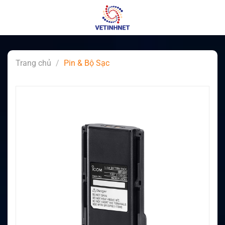
Skip
to
content
Trang chủ
/
Pin & Bộ Sạc