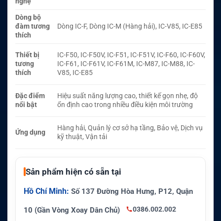
nghệ
Dòng bộ
đàm tương
Dòng IC-F, Dòng IC-M (Hàng hải), IC-V85, IC-E85
thích
Thiết bị
IC-F50, IC-F50V, IC-F51, IC-F51V, IC-F60, IC-F60V,
tương
IC-F61, IC-F61V, IC-F61M, IC-M87, IC-M88, IC-
thích
V85, IC-E85
Đặc điểm
Hiệu suất năng lượng cao, thiết kế gọn nhẹ, độ
nổi bật
ổn định cao trong nhiều điều kiện môi trường
Hàng hải, Quản lý cơ sở hạ tầng, Bảo vệ, Dịch vụ
Ứng dụng
kỹ thuật, Vận tải
Sản phẩm hiện có sẵn tại
Hồ Chí Minh:
Số 137 Đường Hòa Hưng, P12, Quận
0386.002.002
10 (Gần Vòng Xoay Dân Chủ)