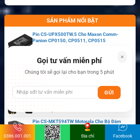
SẢN PHẨM NỔI BẬT
Pin CS-UPX500TW.5 Cho Maxon Comm-
Panion CP0150, CP0511, CP0515
Còn hàng
Gọi tư vấn miễn phí
Pin CS-MSP130TW.1 Maxon Cho Bộ Đàm
SP130, SP140, SP150, SL55
Chúng tôi sẽ gọi lại cho bạn trong 5 phút
Còn hàng
Pin CS-MPX700TW Motorola Cho Bộ Đàm
APX6000, APX7000, APX8000, SRX2200
Còn hàng
Pin CS-MKT594TW Motorola Cho Bộ Đàm
Astro Saber, MX1000, MX2000, MX3000
0386.001.001
Địa chỉ
Facebook
Còn hàng