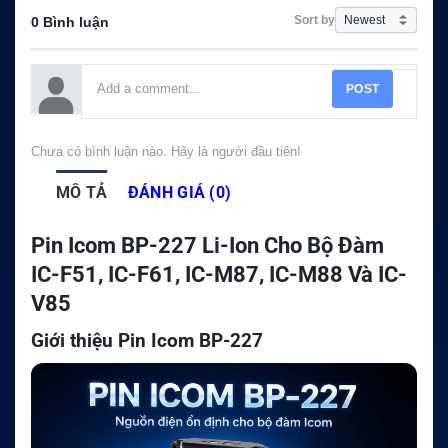
Sort by
0 Bình luận
POST
Chưa có bình luận nào. Hãy là người đầu tiên!
MÔ TẢ
ĐÁNH GIÁ (0)
Pin Icom BP-227 Li-Ion Cho Bộ Đàm
IC-F51, IC-F61, IC-M87, IC-M88 Và IC-
V85
Giới thiệu Pin Icom BP-227