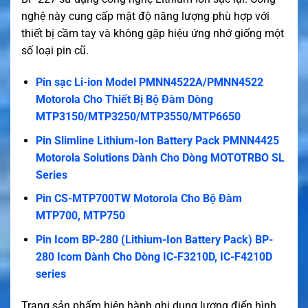
nghệ này cung cấp mật độ năng lượng phù hợp với
thiết bị cầm tay và không gặp hiệu ứng nhớ giống một
số loại pin cũ.
Pin sạc Li-ion Model PMNN4522A/PMNN4522
Motorola Cho Thiết Bị Bộ Đàm Dòng
MTP3150/MTP3250/MTP3550/MTP6650
Pin Slimline Lithium-Ion Battery Pack PMNN4425
Motorola Solutions Dành Cho Dòng MOTOTRBO SL
Series
Pin CS-MTP700TW Motorola Cho Bộ Đàm
MTP700, MTP750
Pin Icom BP-280 (Lithium-Ion Battery Pack) BP-
280 Icom Dành Cho Dòng IC-F3210D, IC-F4210D
series
Trang sản phẩm hiện hành ghi dung lượng điển hình