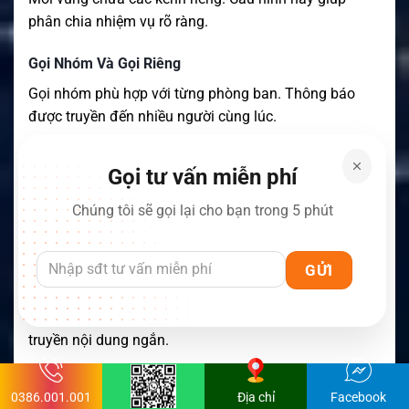
phân chia nhiệm vụ rõ ràng.
Gọi Nhóm Và Gọi Riêng
Gọi nhóm phù hợp với từng phòng ban. Thông báo
được truyền đến nhiều người cùng lúc.
Gọi riêng phù hợp với trao đổi cá nhân. Nội dung
Gọi tư vấn miễn phí
không làm gián đoạn nhóm khác.
Chúng tôi sẽ gọi lại cho bạn trong 5 phút
Caller ID giúp nhận biết người đang phát. Người quản
lý dễ theo dõi liên lạc hơn.
Gửi Và Nhận Tin Nhắn DMR
DT925 hỗ trợ gửi và nhận tin nhắn. Người dùng có thể
truyền nội dung ngắn.
Tin nhắn phù hợp với khu vực nhiều tiếng ồn. Nội dung
0386.001.001
Địa chỉ
Facebook
cũng có thể được xem lại.