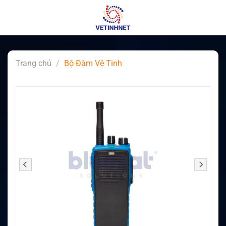
Skip
to
content
Trang chủ
/
Bộ Đàm Vệ Tinh