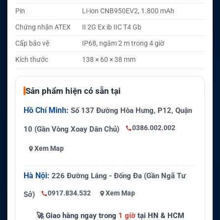
Pin
Li-ion CNB950EV2, 1.800 mAh
Chứng nhận ATEX
II 2G Ex ib IIC T4 Gb
Cấp bảo vệ
IP68, ngâm 2 m trong 4 giờ
Kích thước
138 × 60 × 38 mm
Sản phẩm hiện có sẵn tại
Hồ Chí Minh:
Số 137 Đường Hòa Hưng, P12, Quận
0386.002.002
10 (Gần Vòng Xoay Dân Chủ)
Xem Map
Hà Nội:
226 Đường Láng - Đống Đa (Gần Ngã Tư
0917.834.532
Xem Map
Sở)
🚀 Giao hàng ngay trong
1 giờ
tại HN & HCM