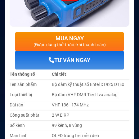
MUA NGAY
(Được dùng thử trước khi thanh toán)
TƯ VẤN NGAY
Tên thông số
Chi tiết
Tên sản phẩm
Bộ đàm kỹ thuật số Entel DT925 DTEx
Loại thiết bị
Bộ đàm VHF DMR Tier II và analog
Dải tần
VHF 136–174 MHz
Công suất phát
2 W EIRP
Số kênh
99 kênh, 8 vùng
Màn hình
OLED trắng trên nền đen