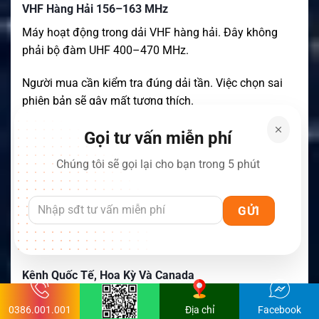
VHF Hàng Hải 156–163 MHz
Máy hoạt động trong dải VHF hàng hải. Đây không
phải bộ đàm UHF 400–470 MHz.
Người mua cần kiểm tra đúng dải tần. Việc chọn sai
phiên bản sẽ gây mất tương thích.
Chỉ Hỗ Trợ Analog
Gọi tư vấn miễn phí
DT544 là bộ đàm analog chuyên dụng. Máy không hỗ
Chúng tôi sẽ gọi lại cho bạn trong 5 phút
trợ DMR.
Thông tin này cần được nêu rõ trên trang sản phẩm.
Nội dung chính xác giúp khách hàng tránh chọn
nhầm.
Kênh Quốc Tế, Hoa Kỳ Và Canada
Thiết bị được lập trình các nhóm kênh hàng hải phổ
0386.001.001
Địa chỉ
Facebook
biến. Người dùng có thể chọn kế hoạch phù hợp.