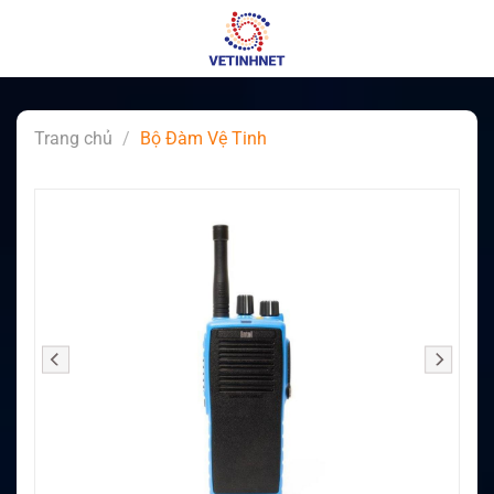
Skip
to
content
Trang chủ
/
Bộ Đàm Vệ Tinh