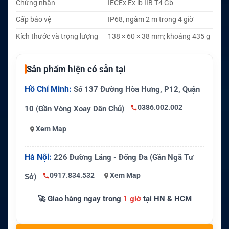
Chứng nhận
IECEx Ex ib IIB T4 Gb
Cấp bảo vệ
IP68, ngâm 2 m trong 4 giờ
Kích thước và trọng lượng
138 × 60 × 38 mm; khoảng 435 g
Sản phẩm hiện có sẵn tại
Hồ Chí Minh:
Số 137 Đường Hòa Hưng, P12, Quận
0386.002.002
10 (Gần Vòng Xoay Dân Chủ)
Xem Map
Hà Nội:
226 Đường Láng - Đống Đa (Gần Ngã Tư
0917.834.532
Xem Map
Sở)
🚀 Giao hàng ngay trong
1 giờ
tại HN & HCM