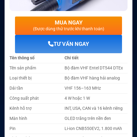
MUA NGAY
(Được dùng thử trước khi thanh toán)
TƯ VẤN NGAY
Tên thông số
Chi tiết
Tên sản phẩm
Bộ đàm VHF Entel DT544 DTEx
Loại thiết bị
Bộ đàm VHF hàng hải analog
Dải tần
VHF 156–163 MHz
Công suất phát
4 W hoặc 1 W
Kênh hỗ trợ
INT, USA, CAN và 16 kênh riêng
Màn hình
OLED trắng trên nền đen
Pin
Li-ion CNB550EV2, 1.800 mAh