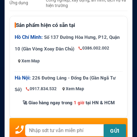
Công nghiệp, xây dựng, an ninh, dịch vụ và
Ứng dụng
hiện trường
Sản phẩm hiện có sẵn tại
Hồ Chí Minh:
Số 137 Đường Hòa Hưng, P12, Quận
0386.002.002
10 (Gần Vòng Xoay Dân Chủ)
Xem Map
Hà Nội:
226 Đường Láng - Đống Đa (Gần Ngã Tư
0917.834.532
Xem Map
Sở)
🚀 Giao hàng ngay trong
1 giờ
tại HN & HCM