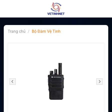
Skip
to
content
Trang chủ
/
Bộ Đàm Vệ Tinh