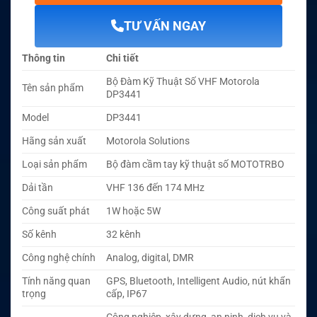
TƯ VẤN NGAY
Thông tin
Chi tiết
Bộ Đàm Kỹ Thuật Số VHF Motorola
Tên sản phẩm
DP3441
Model
DP3441
Hãng sản xuất
Motorola Solutions
Loại sản phẩm
Bộ đàm cầm tay kỹ thuật số MOTOTRBO
Dải tần
VHF 136 đến 174 MHz
Công suất phát
1W hoặc 5W
Số kênh
32 kênh
Công nghệ chính
Analog, digital, DMR
Tính năng quan
GPS, Bluetooth, Intelligent Audio, nút khẩn
trọng
cấp, IP67