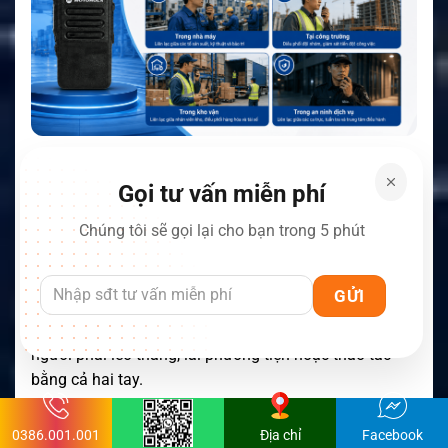
Gọi tư vấn miễn phí
Kết nối phụ kiện Bluetooth
Chúng tôi sẽ gọi lại cho bạn trong 5 phút
Bluetooth hỗ trợ kết nối phụ kiện âm thanh không dây
và truyền dữ liệu trong cấu hình phù hợp.
Nhân viên có thể sử dụng tai nghe Bluetooth để liên
lạc mà không bị vướng dây. Tính năng này hữu ích với
người phải leo thang, lái phương tiện hoặc thao tác
bằng cả hai tay.
Thông báo kênh bằng giọng nói
0386.001.001
Địa chỉ
Facebook