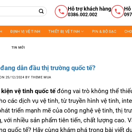
Hỗ trợ khách hàng
Hỗ 
0386.002.002
097
NH
ĐỊNH VỊ VỆ TINH
THIẾT BỊ VỆ TINH
PIN & BỘ SẠC
CHO
TIN MỚI
 đang dẫn đầu thị trường quốc tế?
 ON
25/12/2024
BY
THEME MUA
 kiện vệ tinh quốc tế
đóng vai trò không thể thiế
 các dịch vụ vệ tinh, từ truyền hình vệ tinh, int
phát triển mạnh mẽ của công nghệ vệ tinh, thị tr
, với nhiều sản phẩm tiên tiến, chất lượng cao. 
ng quốc tế? Hãy cùng khám phá trong bài viết dư