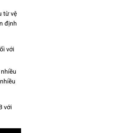
u từ vệ
ổn định
ối với
 nhiều
 nhiều
B với