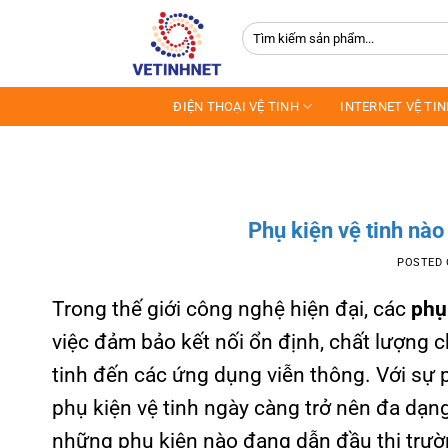
Skip
Tìm
to
kiếm:
content
ĐIỆN THOẠI VỆ TINH
INTERNET VỆ TI
Phụ kiện vệ tinh nào
POSTED
Trong thế giới công nghệ hiện đại, các
phụ
việc đảm bảo kết nối ổn định, chất lượng cho
tinh đến các ứng dụng viễn thông. Với sự 
phụ kiện vệ tinh ngày càng trở nên đa dạng
những phụ kiện nào đang dẫn đầu thị trườ