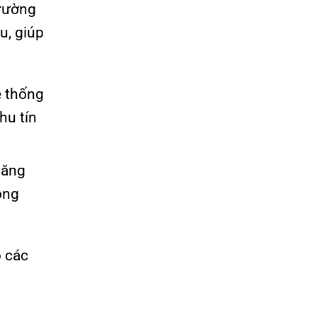
trường
u, giúp
ệ thống
hu tín
băng
ộng
 các