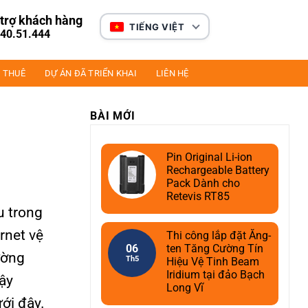
trợ khách hàng
TIẾNG VIỆT
40.51.444
 THUÊ
DỰ ÁN ĐÃ TRIỂN KHAI
LIÊN HỆ
BÀI MỚI
Pin Original Li-ion
Rechargeable Battery
Pack Dành cho
Retevis RT85
u trong
ernet vệ
Thi công lắp đặt Ăng-
06
ten Tăng Cường Tín
ường
Th5
Hiệu Vệ Tinh Beam
Iridium tại đảo Bạch
Vậy
Long Vĩ
ới đây.