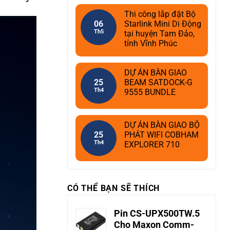
Thi công lắp đặt Bộ
06
Starlink Mini Di Động
Th5
tại huyện Tam Đảo,
tỉnh Vĩnh Phúc
DỰ ÁN BÀN GIAO
25
BEAM SATDOCK-G
Th4
9555 BUNDLE
DỰ ÁN BÀN GIAO BỘ
25
PHÁT WIFI COBHAM
Th4
EXPLORER 710
CÓ THỂ BẠN SẼ THÍCH
Pin CS-UPX500TW.5
Cho Maxon Comm-