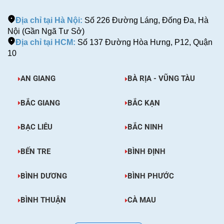
Địa chỉ tại Hà Nội:
Số 226 Đường Láng, Đống Đa, Hà
Nội (Gần Ngã Tư Sở)
Địa chỉ tại HCM:
Số 137 Đường Hòa Hưng, P12, Quận
10
AN GIANG
BÀ RỊA - VŨNG TÀU
BẮC GIANG
BẮC KẠN
BẠC LIÊU
BẮC NINH
BẾN TRE
BÌNH ĐỊNH
BÌNH DƯƠNG
BÌNH PHƯỚC
BÌNH THUẬN
CÀ MAU