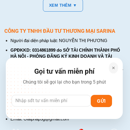
XEM THÊM ▼
CÔNG TY TNHH ĐẦU TƯ THƯƠNG MẠI SARINA
Người đại diện pháp luật: NGUYỄN THỊ PHƯƠNG
GPĐKKD: 0314861899 do SỞ TÀI CHÍNH THÀNH PHỐ
HÀ NỘI - PHÒNG ĐĂNG KÝ KINH DOANH VÀ TÀI
CHÍNH DOANH NGHIỆP cấp. Đăng ký lần đầu: ngày 26
tháng 01 năm 2018. Đăng ký thay đổi lần thứ: 4, ngày 31
Gọi tư vấn miễn phí
tháng 03 năm 2026
Chúng tôi sẽ gọi lại cho bạn trong 5 phút
226 Đường Láng, Đống Đa, Hà Nội
137 Đường Hòa Hưng, Phường 12, Quận 10, TP. Hồ Chí
Minh
Hotline: 1900 2106 - 0386 001 001
Email:
Giaiphap3g@gmail.com