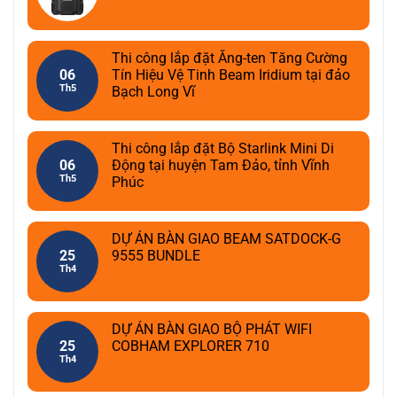
Thi công lắp đặt Ăng-ten Tăng Cường
06
Tín Hiệu Vệ Tinh Beam Iridium tại đảo
Th5
Bạch Long Vĩ
Thi công lắp đặt Bộ Starlink Mini Di
06
Động tại huyện Tam Đảo, tỉnh Vĩnh
Th5
Phúc
DỰ ÁN BÀN GIAO BEAM SATDOCK-G
25
9555 BUNDLE
Th4
DỰ ÁN BÀN GIAO BỘ PHÁT WIFI
25
COBHAM EXPLORER 710
Th4