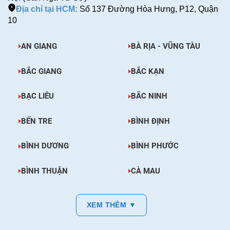
Địa chỉ tại HCM:
Số 137 Đường Hòa Hưng, P12, Quận
10
AN GIANG
BÀ RỊA - VŨNG TÀU
BẮC GIANG
BẮC KẠN
BẠC LIÊU
BẮC NINH
BẾN TRE
BÌNH ĐỊNH
BÌNH DƯƠNG
BÌNH PHƯỚC
BÌNH THUẬN
CÀ MAU
XEM THÊM ▼