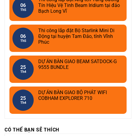
06
Tín Hiệu Vệ Tinh Beam Iridium tại đảo
Th5
Bạch Long Vĩ
Thi công lắp đặt Bộ Starlink Mini Di
06
Động tại huyện Tam Đảo, tỉnh Vĩnh
Th5
Phúc
DỰ ÁN BÀN GIAO BEAM SATDOCK-G
25
9555 BUNDLE
Th4
DỰ ÁN BÀN GIAO BỘ PHÁT WIFI
25
COBHAM EXPLORER 710
Th4
CÓ THỂ BẠN SẼ THÍCH