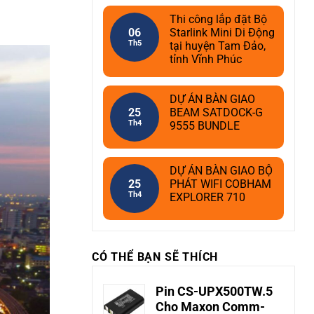
Thi công lắp đặt Bộ
06
Starlink Mini Di Động
Th5
tại huyện Tam Đảo,
tỉnh Vĩnh Phúc
DỰ ÁN BÀN GIAO
25
BEAM SATDOCK-G
Th4
9555 BUNDLE
DỰ ÁN BÀN GIAO BỘ
25
PHÁT WIFI COBHAM
Th4
EXPLORER 710
CÓ THỂ BẠN SẼ THÍCH
Pin CS-UPX500TW.5
Cho Maxon Comm-