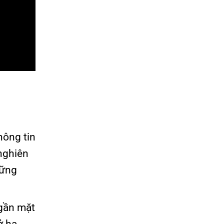
hông tin
 nghiên
hững
gần mặt