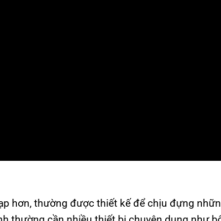
tạp hơn, thường được thiết kế để chịu đựng nhữn
inh thường cần nhiều thiết bị chuyên dụng như b