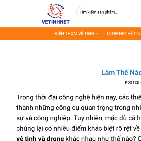
Skip
Tìm
to
kiếm:
content
ĐIỆN THOẠI VỆ TINH
INTERNET VỆ TI
Làm Thế Nào
POSTED
Trong thời đại công nghệ hiện nay, các thi
thành những công cụ quan trọng trong nhi
sự và công nghiệp. Tuy nhiên, mặc dù cả h
chúng lại có nhiều điểm khác biệt rõ rệt về
vệ tinh và drone
khác nhau như thế nào? Cù