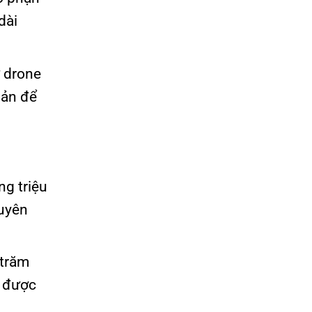
dài
 drone
bản để
ng triệu
huyên
 trăm
n được