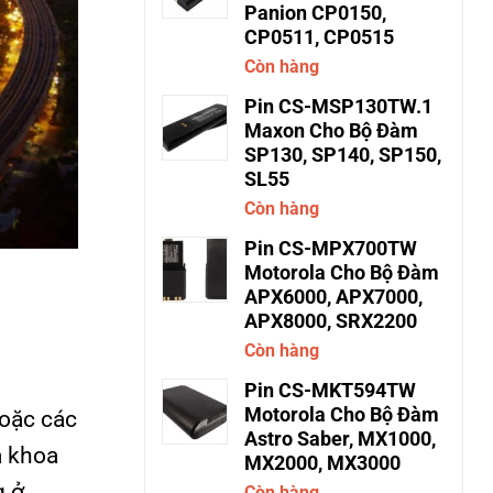
Panion CP0150,
CP0511, CP0515
Còn hàng
Pin CS-MSP130TW.1
Maxon Cho Bộ Đàm
SP130, SP140, SP150,
SL55
Còn hàng
Pin CS-MPX700TW
Motorola Cho Bộ Đàm
APX6000, APX7000,
APX8000, SRX2200
Còn hàng
Pin CS-MKT594TW
Motorola Cho Bộ Đàm
hoặc các
Astro Saber, MX1000,
à khoa
MX2000, MX3000
g ở
Còn hàng