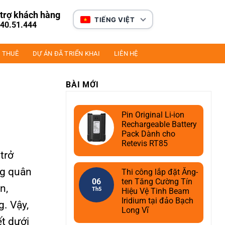
trợ khách hàng
TIẾNG VIỆT
40.51.444
 THUÊ
DỰ ÁN ĐÃ TRIỂN KHAI
LIÊN HỆ
BÀI MỚI
Pin Original Li-ion
Rechargeable Battery
Pack Dành cho
Retevis RT85
trở
ng quân
Thi công lắp đặt Ăng-
06
ten Tăng Cường Tín
n,
Th5
Hiệu Vệ Tinh Beam
Iridium tại đảo Bạch
g. Vậy,
Long Vĩ
ết dưới