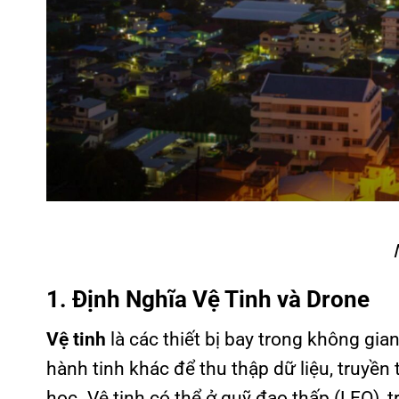
1. Định Nghĩa Vệ Tinh và Drone
Vệ tinh
là các thiết bị bay trong không gi
hành tinh khác để thu thập dữ liệu, truyề
học. Vệ tinh có thể ở quỹ đạo thấp (LEO),