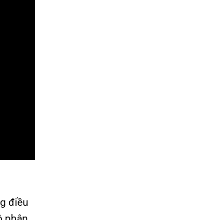
g điều
ộ phận