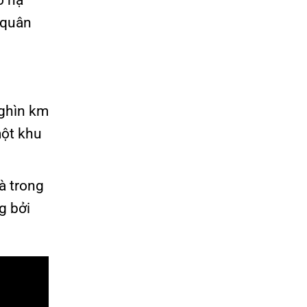
ở hạ
 quân
nghìn km
một khu
à trong
g bởi