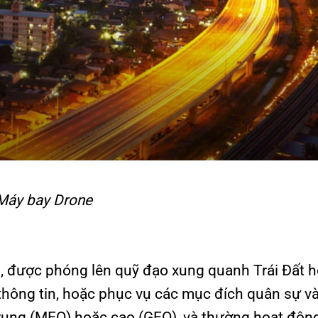
Máy bay Drone
an, được phóng lên quỹ đạo xung quanh Trái Đất 
n thông tin, hoặc phục vụ các mục đích quân sự v
 trung (MEO) hoặc cao (GEO), và thường hoạt độn