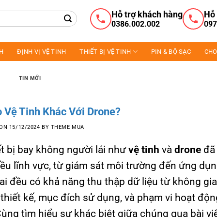
Hỗ trợ khách hàng
Hỗ 
0386.002.002
097
NH
ĐỊNH VỊ VỆ TINH
THIẾT BỊ VỆ TINH
PIN & BỘ SẠC
CHO
TIN MỚI
 Vệ Tinh Khác Với Drone?
 ON
15/12/2024
BY
THEME MUA
ết bị bay không người lái như
vệ tinh
và
drone
đã 
ều lĩnh vực, từ giám sát môi trường đến ứng dụ
ai đều có khả năng thu thập dữ liệu từ không gia
 thiết kế, mục đích sử dụng, và phạm vi hoạt độn
ng tìm hiểu sự khác biệt giữa chúng qua bài vi