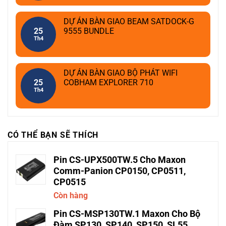
DỰ ÁN BÀN GIAO BEAM SATDOCK-G
25
9555 BUNDLE
Th4
DỰ ÁN BÀN GIAO BỘ PHÁT WIFI
25
COBHAM EXPLORER 710
Th4
CÓ THỂ BẠN SẼ THÍCH
Pin CS-UPX500TW.5 Cho Maxon
Comm-Panion CP0150, CP0511,
CP0515
Còn hàng
Pin CS-MSP130TW.1 Maxon Cho Bộ
Đàm SP130, SP140, SP150, SL55