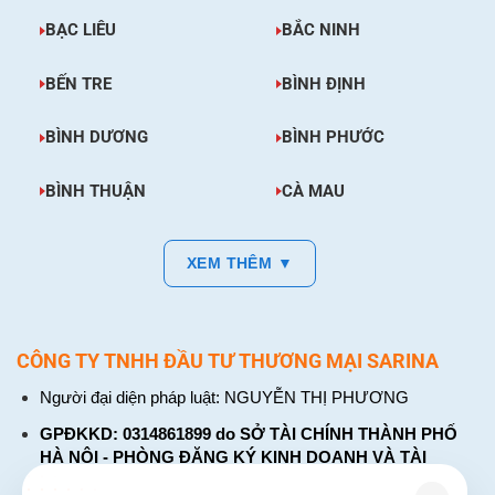
BẠC LIÊU
BẮC NINH
BẾN TRE
BÌNH ĐỊNH
BÌNH DƯƠNG
BÌNH PHƯỚC
BÌNH THUẬN
CÀ MAU
XEM THÊM ▼
CÔNG TY TNHH ĐẦU TƯ THƯƠNG MẠI SARINA
Người đại diện pháp luật: NGUYỄN THỊ PHƯƠNG
GPĐKKD: 0314861899 do SỞ TÀI CHÍNH THÀNH PHỐ
HÀ NỘI - PHÒNG ĐĂNG KÝ KINH DOANH VÀ TÀI
CHÍNH DOANH NGHIỆP cấp. Đăng ký lần đầu: ngày 26