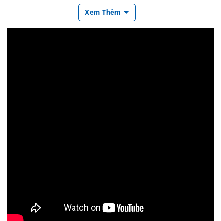
nh
hoại đơn giản
dium 9555
Xem Thêm
Hệ thống vệ tin
Công ty lớn, đội nhóm k
VSAT, BGAN Explor
h doanh nghiệp
hai thác, giàn khoan
er 710