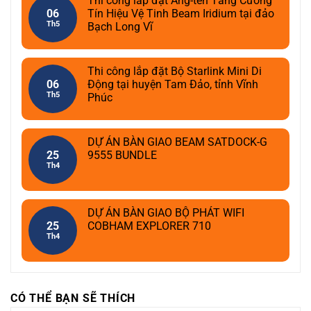
Thi công lắp đặt Ăng-ten Tăng Cường
06
Tín Hiệu Vệ Tinh Beam Iridium tại đảo
Th5
Bạch Long Vĩ
Thi công lắp đặt Bộ Starlink Mini Di
06
Động tại huyện Tam Đảo, tỉnh Vĩnh
Th5
Phúc
DỰ ÁN BÀN GIAO BEAM SATDOCK-G
25
9555 BUNDLE
Th4
DỰ ÁN BÀN GIAO BỘ PHÁT WIFI
25
COBHAM EXPLORER 710
Th4
CÓ THỂ BẠN SẼ THÍCH