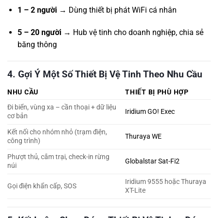
1 – 2 người
→ Dùng thiết bị phát WiFi cá nhân
5 – 20 người
→ Hub vệ tinh cho doanh nghiệp, chia sẻ
băng thông
4. Gợi Ý Một Số Thiết Bị Vệ Tinh Theo Nhu Cầu
NHU CẦU
THIẾT BỊ PHÙ HỢP
Đi biển, vùng xa – cần thoại + dữ liệu
Iridium GO! Exec
cơ bản
Kết nối cho nhóm nhỏ (trạm điện,
Thuraya WE
công trình)
Phượt thủ, cắm trại, check-in rừng
Globalstar Sat-Fi2
núi
Iridium 9555 hoặc Thuraya
Gọi điện khẩn cấp, SOS
XT-Lite