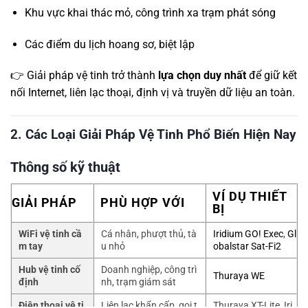
Khu vực khai thác mỏ, công trình xa trạm phát sóng
Các điểm du lịch hoang sơ, biệt lập
👉 Giải pháp vệ tinh trở thành
lựa chọn duy nhất
để giữ kết
nối Internet, liên lạc thoại, định vị và truyền dữ liệu an toàn.
2. Các Loại Giải Pháp Vệ Tinh Phổ Biến Hiện Nay
Thông số kỹ thuật
VÍ DỤ THIẾT
GIẢI PHÁP
PHÙ HỢP VỚI
BỊ
WiFi vệ tinh cầ
Cá nhân, phượt thủ, tà
Iridium GO! Exec
,
Gl
m tay
u nhỏ
obalstar Sat-Fi2
Hub vệ tinh cố
Doanh nghiệp, công trì
Thuraya WE
định
nh, trạm giám sát
Điện thoại vệ ti
Liên lạc khẩn cấp, gọi t
Thuraya XT-Lite, Iri