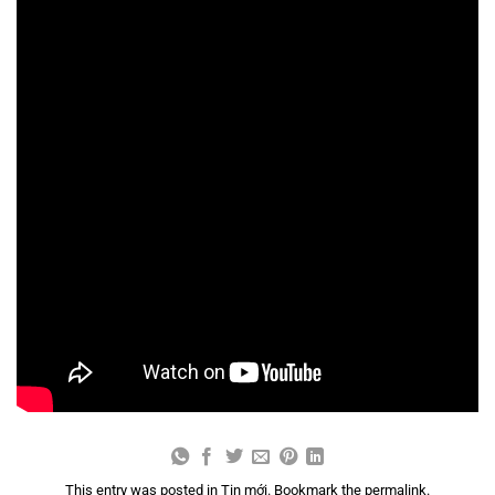
This entry was posted in
Tin mới
. Bookmark the
permalink
.