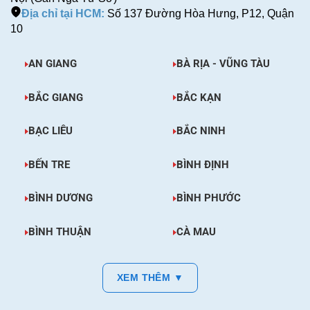
Địa chỉ tại HCM:
Số 137 Đường Hòa Hưng, P12, Quận
10
AN GIANG
BÀ RỊA - VŨNG TÀU
BẮC GIANG
BẮC KẠN
BẠC LIÊU
BẮC NINH
BẾN TRE
BÌNH ĐỊNH
BÌNH DƯƠNG
BÌNH PHƯỚC
BÌNH THUẬN
CÀ MAU
XEM THÊM ▼