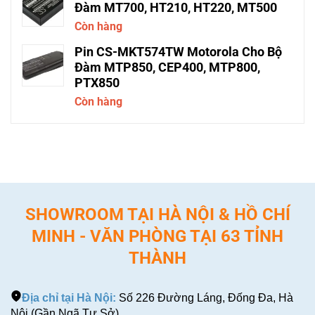
Đàm MT700, HT210, HT220, MT500
Còn hàng
Pin CS-MKT574TW Motorola Cho Bộ
Đàm MTP850, CEP400, MTP800,
PTX850
Còn hàng
SHOWROOM TẠI HÀ NỘI & HỒ CHÍ
MINH - VĂN PHÒNG TẠI 63 TỈNH
THÀNH
Địa chỉ tại Hà Nội:
Số 226 Đường Láng, Đống Đa, Hà
Nội (Gần Ngã Tư Sở)