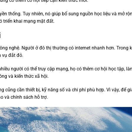
cũng có thêm cơ hội tiếp cận kiến thức mới.
yền thống. Tuy nhiên, nó giúp bổ sung nguồn học liệu và mở rộ
hó triển khai mạng mặt đất.
i
ông nghệ. Người ở đô thị thường có internet nhanh hơn. Trong k
h vụ đắt đỏ.
hiều người có thể truy cập mạng, họ có thêm cơ hội học tập, là
ông và kiến thức xã hội.
g cũng cần thiết bị, kỹ năng số và chi phí phù hợp. Vì vậy, để g
o và chính sách hỗ trợ.