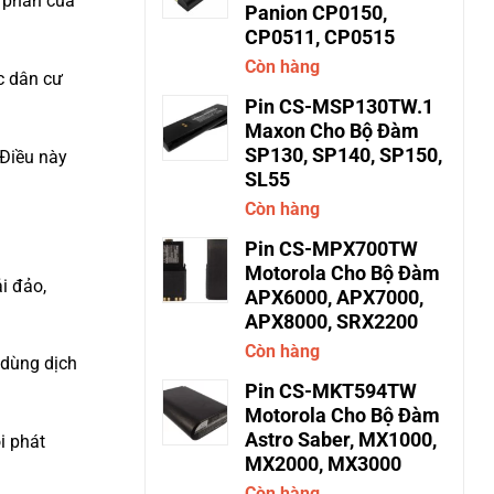
t phần của
Panion CP0150,
CP0511, CP0515
Còn hàng
c dân cư
Pin CS-MSP130TW.1
Maxon Cho Bộ Đàm
SP130, SP140, SP150,
 Điều này
SL55
Còn hàng
Pin CS-MPX700TW
Motorola Cho Bộ Đàm
i đảo,
APX6000, APX7000,
APX8000, SRX2200
Còn hàng
 dùng dịch
Pin CS-MKT594TW
Motorola Cho Bộ Đàm
Astro Saber, MX1000,
i phát
MX2000, MX3000
Còn hàng