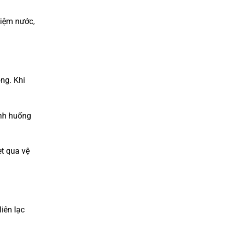
kiệm nước,
óng. Khi
ình huống
et qua vệ
iên lạc