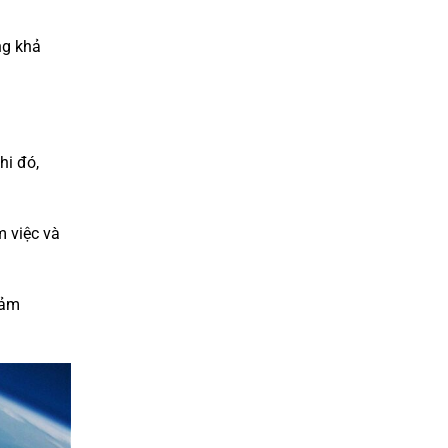
ng khả
hi đó,
m việc và
iảm