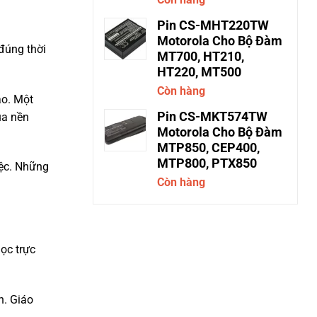
Pin CS-MHT220TW
Motorola Cho Bộ Đàm
 đúng thời
MT700, HT210,
HT220, MT500
Còn hàng
áo. Một
Pin CS-MKT574TW
ua nền
Motorola Cho Bộ Đàm
MTP850, CEP400,
MTP800, PTX850
iệc. Những
Còn hàng
học trực
n. Giáo