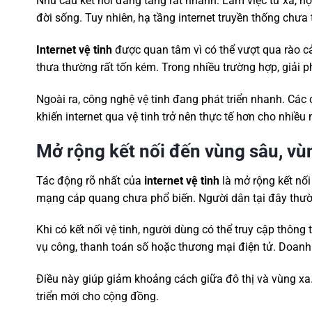
Nhu cầu kết nối đang tăng rất nhanh. Làm việc từ xa, họ
đời sống. Tuy nhiên, hạ tầng internet truyền thống chưa
Internet vệ tinh
được quan tâm vì có thể vượt qua rào cả
thưa thường rất tốn kém. Trong nhiều trường hợp, giải phá
Ngoài ra, công nghệ vệ tinh đang phát triển nhanh. Các 
khiến internet qua vệ tinh trở nên thực tế hơn cho nhiề
Mở rộng kết nối đến vùng sâu, vù
Tác động rõ nhất của
internet vệ tinh
là mở rộng kết nối
mạng cáp quang chưa phổ biến. Người dân tại đây thườn
Khi có kết nối vệ tinh, người dùng có thể truy cập thông
vụ công, thanh toán số hoặc thương mại điện tử. Doanh 
Điều này giúp giảm khoảng cách giữa đô thị và vùng xa. 
triển mới cho cộng đồng.