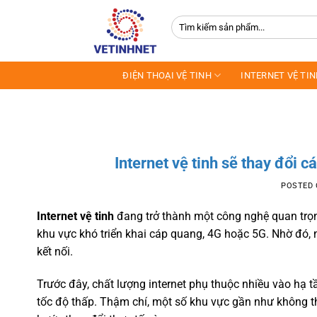
Skip
Tìm
to
kiếm:
content
ĐIỆN THOẠI VỆ TINH
INTERNET VỆ TI
Internet vệ tinh sẽ thay đổi 
POSTED
Internet vệ tinh
đang trở thành một công nghệ quan trọng
khu vực khó triển khai cáp quang, 4G hoặc 5G. Nhờ đó, 
kết nối.
Trước đây, chất lượng internet phụ thuộc nhiều vào hạ
tốc độ thấp. Thậm chí, một số khu vực gần như không t