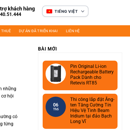
trợ khách hàng
TIẾNG VIỆT
40.51.444
 THUÊ
DỰ ÁN ĐÃ TRIỂN KHAI
LIÊN HỆ
BÀI MỚI
Pin Original Li-ion
Rechargeable Battery
Pack Dành cho
Retevis RT85
ến những
 cơ hội
Thi công lắp đặt Ăng-
06
ten Tăng Cường Tín
Th5
Hiệu Vệ Tinh Beam
Iridium tại đảo Bạch
thường có
Long Vĩ
g từng