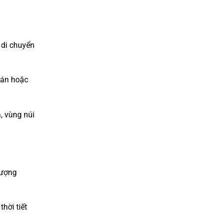
c di chuyển
h án hoặc
, vùng núi
lượng
hời tiết