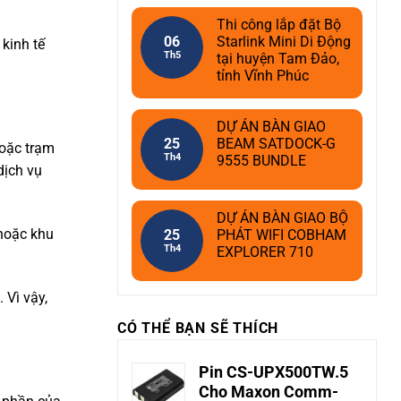
Thi công lắp đặt Bộ
06
Starlink Mini Di Động
 kinh tế
Th5
tại huyện Tam Đảo,
tỉnh Vĩnh Phúc
DỰ ÁN BÀN GIAO
25
BEAM SATDOCK-G
hoặc trạm
Th4
9555 BUNDLE
dịch vụ
DỰ ÁN BÀN GIAO BỘ
 hoặc khu
25
PHÁT WIFI COBHAM
Th4
EXPLORER 710
 Vì vậy,
CÓ THỂ BẠN SẼ THÍCH
Pin CS-UPX500TW.5
Cho Maxon Comm-