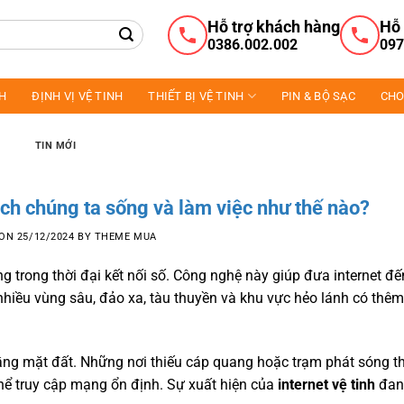
Hỗ trợ khách hàng
Hỗ 
0386.002.002
097
NH
ĐỊNH VỊ VỆ TINH
THIẾT BỊ VỆ TINH
PIN & BỘ SẠC
CHO
TIN MỚI
cách chúng ta sống và làm việc như thế nào?
 ON
25/12/2024
BY
THEME MUA
 trong thời đại kết nối số. Công nghệ này giúp đưa internet đ
nhiều vùng sâu, đảo xa, tàu thuyền và khu vực hẻo lánh có thêm
 tầng mặt đất. Những nơi thiếu cáp quang hoặc trạm phát sóng 
hể truy cập mạng ổn định. Sự xuất hiện của
internet vệ tinh
đan