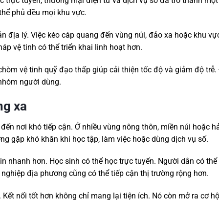
c trực tuyến, thương mại điện tử và dịch vụ số đã trở thành mộ
 thể phủ đều mọi khu vực.
n địa lý. Việc kéo cáp quang đến vùng núi, đảo xa hoặc khu vự
p vệ tinh có thể triển khai linh hoạt hơn.
chòm vệ tinh quỹ đạo thấp giúp cải thiện tốc độ và giảm độ trễ.
u nhóm người dùng.
ng xa
 đến nơi khó tiếp cận. Ở nhiều vùng nông thôn, miền núi hoặc hả
g gặp khó khăn khi học tập, làm việc hoặc dùng dịch vụ số.
 tin nhanh hơn. Học sinh có thể học trực tuyến. Người dân có thể
nghiệp địa phương cũng có thể tiếp cận thị trường rộng hơn.
Kết nối tốt hơn không chỉ mang lại tiện ích. Nó còn mở ra cơ hộ