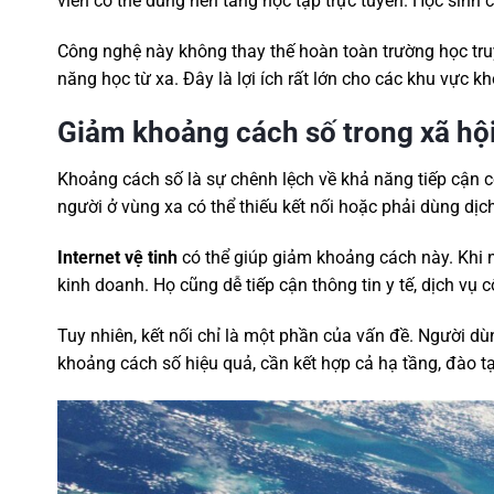
viên có thể dùng nền tảng học tập trực tuyến. Học sinh 
Công nghệ này không thay thế hoàn toàn trường học tru
năng học từ xa. Đây là lợi ích rất lớn cho các khu vực k
Giảm khoảng cách số trong xã hộ
Khoảng cách số là sự chênh lệch về khả năng tiếp cận c
người ở vùng xa có thể thiếu kết nối hoặc phải dùng dịc
Internet vệ tinh
có thể giúp giảm khoảng cách này. Khi n
kinh doanh. Họ cũng dễ tiếp cận thông tin y tế, dịch vụ c
Tuy nhiên, kết nối chỉ là một phần của vấn đề. Người dùn
khoảng cách số hiệu quả, cần kết hợp cả hạ tầng, đào tạ