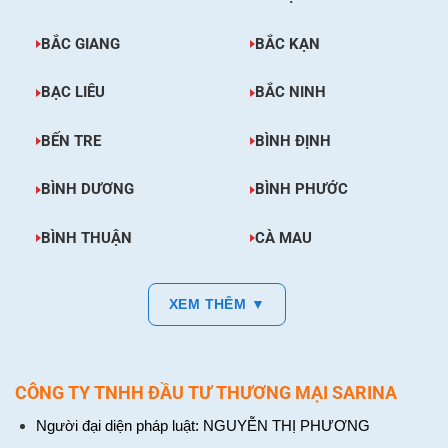
BẮC GIANG
BẮC KẠN
BẠC LIÊU
BẮC NINH
BẾN TRE
BÌNH ĐỊNH
BÌNH DƯƠNG
BÌNH PHƯỚC
BÌNH THUẬN
CÀ MAU
XEM THÊM ▼
CÔNG TY TNHH ĐẦU TƯ THƯƠNG MẠI SARINA
Người đại diện pháp luật: NGUYỄN THỊ PHƯƠNG