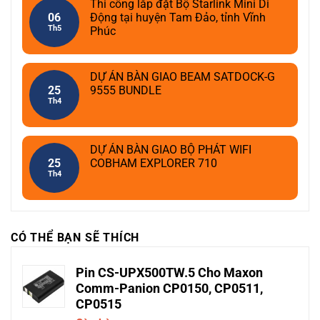
Thi công lắp đặt Bộ Starlink Mini Di
06
Động tại huyện Tam Đảo, tỉnh Vĩnh
Th5
Phúc
DỰ ÁN BÀN GIAO BEAM SATDOCK-G
25
9555 BUNDLE
Th4
DỰ ÁN BÀN GIAO BỘ PHÁT WIFI
25
COBHAM EXPLORER 710
Th4
CÓ THỂ BẠN SẼ THÍCH
Pin CS-UPX500TW.5 Cho Maxon
Comm-Panion CP0150, CP0511,
CP0515