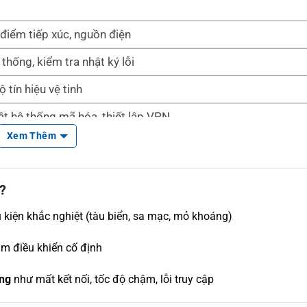
 điểm tiếp xúc, nguồn điện
thống, kiểm tra nhật ký lỗi
 tín hiệu vệ tinh
ật hệ thống mã hóa, thiết lập VPN
Xem Thêm
?
ều kiện khắc nghiệt (tàu biển, sa mạc, mỏ khoáng)
ạm điều khiển cố định
ờng
như mất kết nối, tốc độ chậm, lỗi truy cập