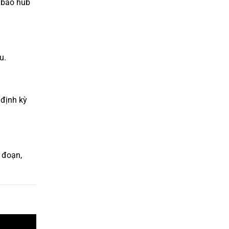
m bảo hub
u.
 định kỳ
n đoạn,