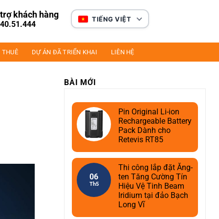
trợ khách hàng
TIẾNG VIỆT
40.51.444
 THUÊ
DỰ ÁN ĐÃ TRIỂN KHAI
LIÊN HỆ
BÀI MỚI
Pin Original Li-ion
Rechargeable Battery
Pack Dành cho
Retevis RT85
Thi công lắp đặt Ăng-
06
ten Tăng Cường Tín
Th5
Hiệu Vệ Tinh Beam
Iridium tại đảo Bạch
Long Vĩ