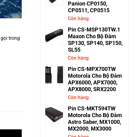
Panion CP0150,
CP0511, CP0515
Còn hàng
Pin CS-MSP130TW.1
Maxon Cho Bộ Đàm
 gọi trong
SP130, SP140, SP150,
SL55
Còn hàng
Pin CS-MPX700TW
Motorola Cho Bộ Đàm
APX6000, APX7000,
APX8000, SRX2200
Còn hàng
Pin CS-MKT594TW
Motorola Cho Bộ Đàm
Astro Saber, MX1000,
MX2000, MX3000
Còn hàng