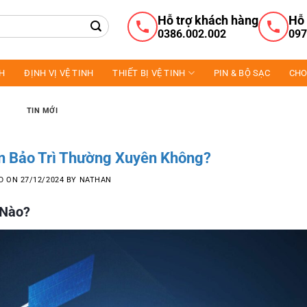
Hỗ trợ khách hàng
Hỗ 
0386.002.002
097
NH
ĐỊNH VỊ VỆ TINH
THIẾT BỊ VỆ TINH
PIN & BỘ SẠC
CHO
TIN MỚI
n Bảo Trì Thường Xuyên Không?
D ON
27/12/2024
BY
NATHAN
 Nào?