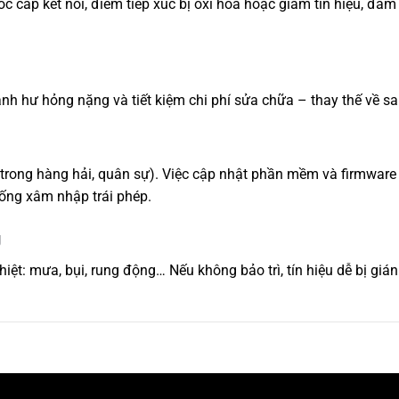
hóc cáp kết nối, điểm tiếp xúc bị oxi hóa hoặc giảm tín hiệu, đả
nh hư hỏng nặng và tiết kiệm chi phí sửa chữa – thay thế về sa
ệt trong hàng hải, quân sự). Việc cập nhật phần mềm và firmware
ống xâm nhập trái phép.
g
ệt: mưa, bụi, rung động… Nếu không bảo trì, tín hiệu dễ bị giá