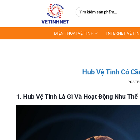
Skip
Tìm
to
kiếm:
content
ĐIỆN THOẠI VỆ TINH
INTERNET VỆ TI
Hub Vệ Tinh Có Cầ
POSTE
1. Hub Vệ Tinh Là Gì Và Hoạt Động Như Thế