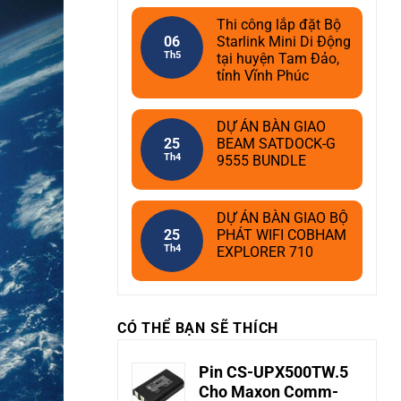
Thi công lắp đặt Bộ
06
Starlink Mini Di Động
Th5
tại huyện Tam Đảo,
tỉnh Vĩnh Phúc
DỰ ÁN BÀN GIAO
25
BEAM SATDOCK-G
Th4
9555 BUNDLE
DỰ ÁN BÀN GIAO BỘ
25
PHÁT WIFI COBHAM
Th4
EXPLORER 710
CÓ THỂ BẠN SẼ THÍCH
Pin CS-UPX500TW.5
Cho Maxon Comm-