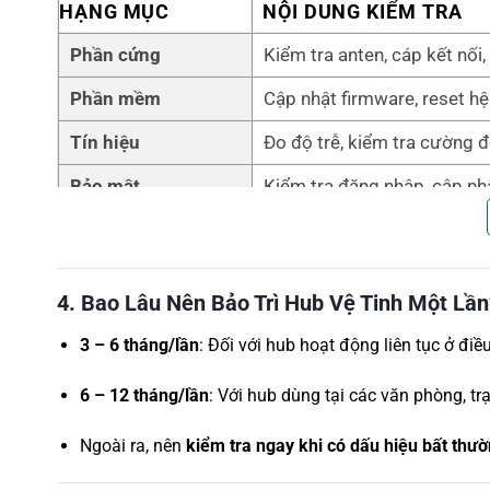
HẠNG MỤC
NỘI DUNG KIỂM TRA
Phần cứng
Kiểm tra anten, cáp kết nối,
Phần mềm
Cập nhật firmware, reset hệ 
Tín hiệu
Đo độ trễ, kiểm tra cường độ
Bảo mật
Kiểm tra đăng nhập, cập nh
4. Bao Lâu Nên Bảo Trì Hub Vệ Tinh Một Lần
3 – 6 tháng/lần
: Đối với hub hoạt động liên tục ở đi
6 – 12 tháng/lần
: Với hub dùng tại các văn phòng, tr
Ngoài ra, nên
kiểm tra ngay khi có dấu hiệu bất thư