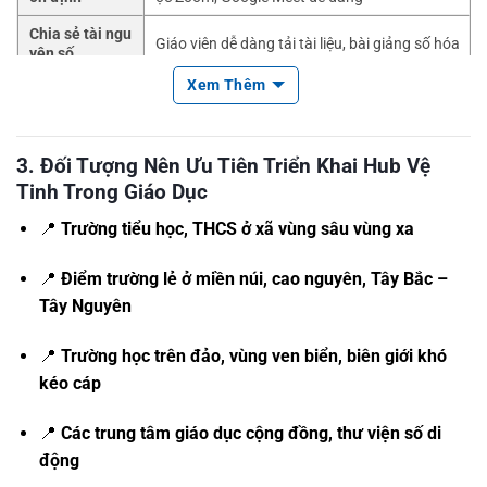
Chia sẻ tài ngu
Giáo viên dễ dàng tải tài liệu, bài giảng số hóa
yên số
Xem Thêm
Dự phòng tron
Trường học vẫn giữ liên lạc khi có lũ lụt, bão, đ
g thiên tai
ứt cáp, mất điện
Tối ưu chi phí d
Một lần đầu tư – sử dụng bền bỉ cho nhiều nă
3. Đối Tượng Nên Ưu Tiên Triển Khai Hub Vệ
ài hạn
m, không cần kéo cáp
Tinh Trong Giáo Dục
📍
Trường tiểu học, THCS ở xã vùng sâu vùng xa
📍
Điểm trường lẻ ở miền núi, cao nguyên, Tây Bắc –
Tây Nguyên
📍
Trường học trên đảo, vùng ven biển, biên giới khó
kéo cáp
📍
Các trung tâm giáo dục cộng đồng, thư viện số di
động