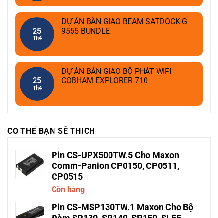
DỰ ÁN BÀN GIAO BEAM SATDOCK-G
25
9555 BUNDLE
Th4
DỰ ÁN BÀN GIAO BỘ PHÁT WIFI
25
COBHAM EXPLORER 710
Th4
CÓ THỂ BẠN SẼ THÍCH
Pin CS-UPX500TW.5 Cho Maxon
Comm-Panion CP0150, CP0511,
CP0515
Còn hàng
Pin CS-MSP130TW.1 Maxon Cho Bộ
Đàm SP130, SP140, SP150, SL55