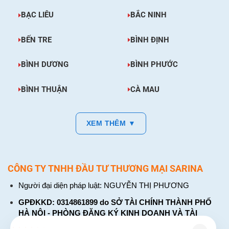
BẠC LIÊU
BẮC NINH
BẾN TRE
BÌNH ĐỊNH
BÌNH DƯƠNG
BÌNH PHƯỚC
BÌNH THUẬN
CÀ MAU
XEM THÊM ▼
CÔNG TY TNHH ĐẦU TƯ THƯƠNG MẠI SARINA
Người đại diện pháp luật: NGUYỄN THỊ PHƯƠNG
GPĐKKD: 0314861899 do SỞ TÀI CHÍNH THÀNH PHỐ
HÀ NỘI - PHÒNG ĐĂNG KÝ KINH DOANH VÀ TÀI
CHÍNH DOANH NGHIỆP cấp. Đăng ký lần đầu: ngày 26