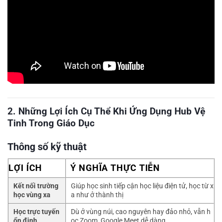
2. Những Lợi Ích Cụ Thể Khi Ứng Dụng Hub Vệ
Tinh Trong Giáo Dục
Thông số kỹ thuật
LỢI ÍCH
Ý NGHĨA THỰC TIỄN
Kết nối trường
Giúp học sinh tiếp cận học liệu điện tử, học từ x
học vùng xa
a như ở thành thị
Học trực tuyến
Dù ở vùng núi, cao nguyên hay đảo nhỏ, vẫn h
ổn định
ọc Zoom, Google Meet dễ dàng