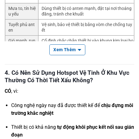
Mưa to, tín hiệ
Dùng thiết bị có anten mạnh, đặt tại nơi thoáng
u yếu
đãng, tránh che khuất
Tuyết phủ ant
Vệ sinh, bảo vệ thiết bị bằng vòm che chống tuy
en
ết
Gió mạnh, run
Cố định chắc chắn thiết bị vào khung kim loại ho
g anten
ặc vị trí chống rung
Xem Thêm
Dùng thiết bị có bảo vệ chống sét và nối đất đún
Sấm sét
g kỹ thuật
4. Có Nên Sử Dụng Hotspot Vệ Tinh Ở Khu Vực
Thường Có Thời Tiết Xấu Không?
CÓ
, vì:
Công nghệ ngày nay đã được thiết kế để
chịu đựng môi
trường khắc nghiệt
Thiết bị có khả năng
tự động khôi phục kết nối sau gián
đoạn