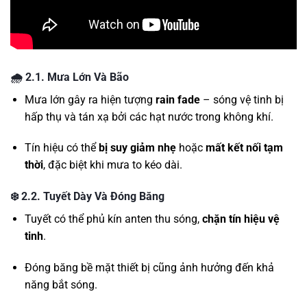
🌧️
2.1. Mưa Lớn Và Bão
Mưa lớn gây ra hiện tượng
rain fade
– sóng vệ tinh bị
hấp thụ và tán xạ bởi các hạt nước trong không khí.
Tín hiệu có thể
bị suy giảm nhẹ
hoặc
mất kết nối tạm
thời
, đặc biệt khi mưa to kéo dài.
❄️
2.2. Tuyết Dày Và Đóng Băng
Tuyết có thể phủ kín anten thu sóng,
chặn tín hiệu vệ
tinh
.
Đóng băng bề mặt thiết bị cũng ảnh hưởng đến khả
năng bắt sóng.