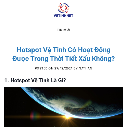
Skip
to
content
TIN MỚI
Hotspot Vệ Tinh Có Hoạt Động
Được Trong Thời Tiết Xấu Không?
POSTED ON
27/12/2024
BY
NATHAN
1. Hotspot Vệ Tinh Là Gì?