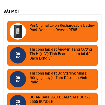
BÀI MỚI
Pin Original Li-ion Rechargeable Battery
Pack Dành cho Retevis RT85
Thi công lắp đặt Ăng-ten Tăng Cường
06
Tín Hiệu Vệ Tinh Beam Iridium tại đảo
Th5
Bạch Long Vĩ
Thi công lắp đặt Bộ Starlink Mini Di
06
Động tại huyện Tam Đảo, tỉnh Vĩnh
Th5
Phúc
DỰ ÁN BÀN GIAO BEAM SATDOCK-G
25
9555 BUNDLE