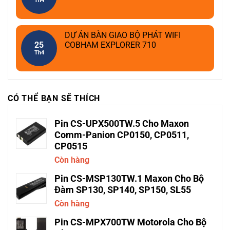
Th4
DỰ ÁN BÀN GIAO BỘ PHÁT WIFI
25
COBHAM EXPLORER 710
Th4
CÓ THỂ BẠN SẼ THÍCH
Pin CS-UPX500TW.5 Cho Maxon
Comm-Panion CP0150, CP0511,
CP0515
Còn hàng
Pin CS-MSP130TW.1 Maxon Cho Bộ
Đàm SP130, SP140, SP150, SL55
Còn hàng
Pin CS-MPX700TW Motorola Cho Bộ