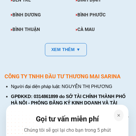
BẾN TRE
BÌNH ĐỊNH
BÌNH DƯƠNG
BÌNH PHƯỚC
BÌNH THUẬN
CÀ MAU
XEM THÊM ▼
CÔNG TY TNHH ĐẦU TƯ THƯƠNG MẠI SARINA
Người đại diện pháp luật: NGUYỄN THỊ PHƯƠNG
GPĐKKD: 0314861899 do SỞ TÀI CHÍNH THÀNH PHỐ
HÀ NỘI - PHÒNG ĐĂNG KÝ KINH DOANH VÀ TÀI
CHÍNH DOANH NGHIỆP cấp. Đăng ký lần đầu: ngày 26
tháng 01 năm 2018. Đăng ký thay đổi lần thứ: 4, ngày 31
Gọi tư vấn miễn phí
tháng 03 năm 2026
Chúng tôi sẽ gọi lại cho bạn trong 5 phút
226 Đường Láng, Đống Đa, Hà Nội