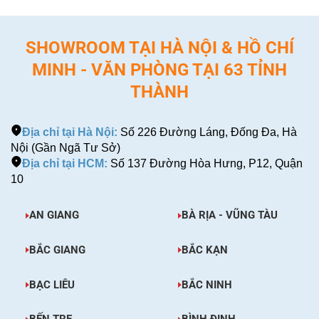
SHOWROOM TẠI HÀ NỘI & HỒ CHÍ
MINH - VĂN PHÒNG TẠI 63 TỈNH
THÀNH
Địa chỉ tại Hà Nội:
Số 226 Đường Láng, Đống Đa, Hà
Nội (Gần Ngã Tư Sở)
Địa chỉ tại HCM:
Số 137 Đường Hòa Hưng, P12, Quận
10
AN GIANG
BÀ RỊA - VŨNG TÀU
BẮC GIANG
BẮC KẠN
BẠC LIÊU
BẮC NINH