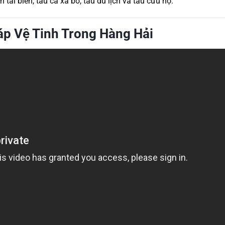
tải biển, tàu cá xa bờ, tàu du lịch và tàu cứu hộ.
áp Vệ Tinh Trong Hàng Hải