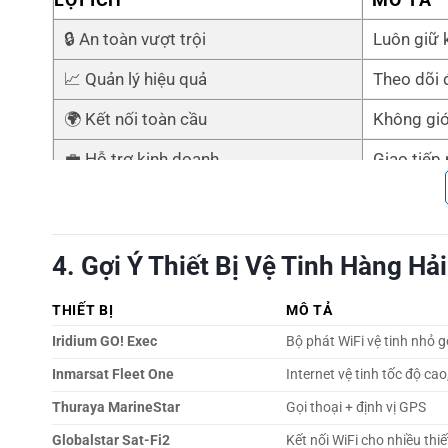
🔒 An toàn vượt trội
Luôn giữ k
📈 Quản lý hiệu quả
Theo dõi đ
🌍 Kết nối toàn cầu
Không giới
💼 Hỗ trợ kinh doanh
Giao tiếp
👨‍✈️ Cải thiện đời sống thủy thủ
Internet ổ
4. Gợi Ý Thiết Bị Vệ Tinh Hàng Hả
THIẾT BỊ
MÔ TẢ
Iridium GO! Exec
Bộ phát WiFi vệ tinh nhỏ 
Inmarsat Fleet One
Internet vệ tinh tốc độ cao
Thuraya MarineStar
Gọi thoại + định vị GPS
Globalstar Sat-Fi2
Kết nối WiFi cho nhiều thiế