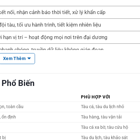
ết nối, nhận cảnh báo thời tiết, xử lý khẩn cấp
ội tàu, tối ưu hành trình, tiết kiệm nhiên liệu
 hạn vị trí – hoạt động mọi nơi trên đại dương
 nhanh chóng, truyền dữ liệu không gián đoạn
Xem Thêm
n định giúp giảm căng thẳng, tăng hiệu suất làm việc
i Phổ Biến
PHÙ HỢP VỚI
gọn, toàn cầu
Tàu cá, tàu du lịch nhỏ
, ổn định
Tàu hàng, tàu vận tải
Tàu cá xa bờ, tàu cứu hộ
t bị
Tàu du lịch, tàu khảo sát