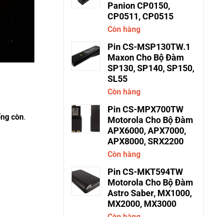
Panion CP0150,
CP0511, CP0515
Còn hàng
Pin CS-MSP130TW.1
Maxon Cho Bộ Đàm
SP130, SP140, SP150,
SL55
Còn hàng
Pin CS-MPX700TW
ống còn
.
Motorola Cho Bộ Đàm
APX6000, APX7000,
APX8000, SRX2200
Còn hàng
Pin CS-MKT594TW
Motorola Cho Bộ Đàm
Astro Saber, MX1000,
MX2000, MX3000
Còn hàng