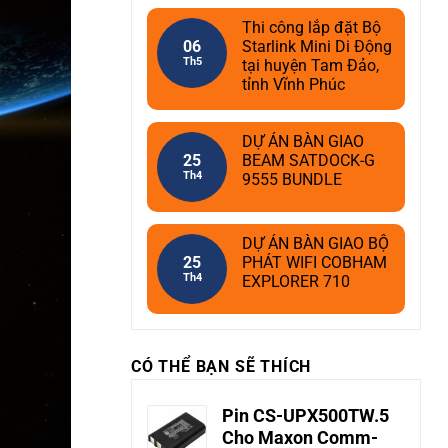
Thi công lắp đặt Bộ
06
Starlink Mini Di Động
Th5
tại huyện Tam Đảo,
tỉnh Vĩnh Phúc
DỰ ÁN BÀN GIAO
25
BEAM SATDOCK-G
Th4
9555 BUNDLE
DỰ ÁN BÀN GIAO BỘ
25
PHÁT WIFI COBHAM
Th4
EXPLORER 710
CÓ THỂ BẠN SẼ THÍCH
Pin CS-UPX500TW.5
Cho Maxon Comm-