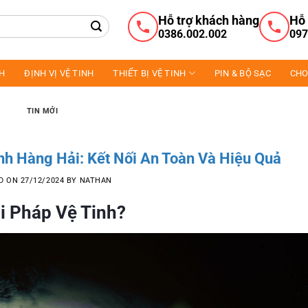
Hỗ trợ khách hàng
Hỗ 
0386.002.002
097
NH
ĐỊNH VỊ VỆ TINH
THIẾT BỊ VỆ TINH
PIN & BỘ SẠC
CHO
TIN MỚI
nh Hàng Hải: Kết Nối An Toàn Và Hiệu Quả
D ON
27/12/2024
BY
NATHAN
i Pháp Vệ Tinh?