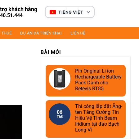
trợ khách hàng
TIẾNG VIỆT
40.51.444
 THUÊ
DỰ ÁN ĐÃ TRIỂN KHAI
LIÊN HỆ
BÀI MỚI
Pin Original Li-ion
Rechargeable Battery
Pack Dành cho
Retevis RT85
Thi công lắp đặt Ăng-
06
ten Tăng Cường Tín
Th5
Hiệu Vệ Tinh Beam
Iridium tại đảo Bạch
Long Vĩ