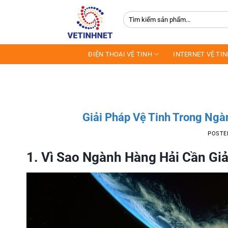
Skip
Tìm
to
kiếm:
content
ĐIỆN THOẠI VỆ TINH
INTERNET VỆ TI
Giải Pháp Vệ Tinh Trong Ngà
POSTE
1. Vì Sao Ngành Hàng Hải Cần Giả