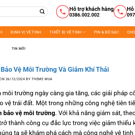
Hỗ trợ khách hàng
Hỗ 
0386.002.002
097
NH
ĐỊNH VỊ VỆ TINH
THIẾT BỊ VỆ TINH
PIN & BỘ SẠC
CHO
TIN MỚI
 Bảo Vệ Môi Trường Và Giảm Khí Thải
 ON
26/12/2024
BY
THEME MUA
m môi trường ngày càng gia tăng, các giải pháp c
o vệ trái đất. Một trong những công nghệ tiên t
nh bảo vệ môi trường
. Với khả năng giám sát, theo
 trở thành công cụ đắc lực trong việc giảm thiểu k
 chúng ta sẽ khám phá cách mà công nghệ vệ tin