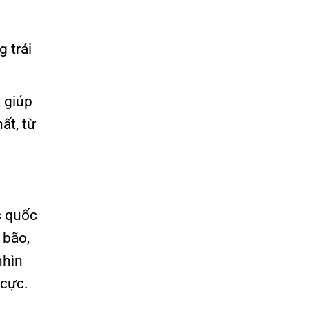
g trái
, giúp
ất, từ
c quốc
 bão,
nhìn
 cực.