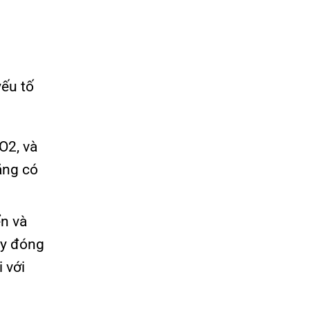
yếu tố
O2, và
ăng có
ển và
ày đóng
 với