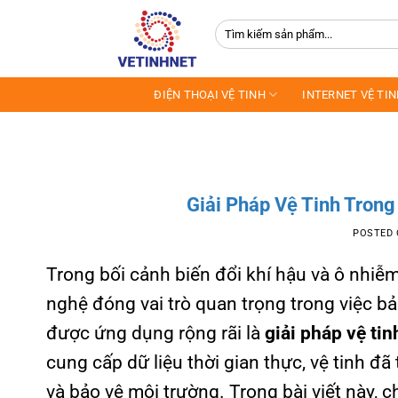
Skip
Tìm
to
kiếm:
content
ĐIỆN THOẠI VỆ TINH
INTERNET VỆ TI
Giải Pháp Vệ Tinh Trong
POSTED
Trong bối cảnh biến đổi khí hậu và ô nhiễ
nghệ đóng vai trò quan trọng trong việc bả
được ứng dụng rộng rãi là
giải pháp vệ ti
cung cấp dữ liệu thời gian thực, vệ tinh đã
và bảo vệ môi trường. Trong bài viết này,