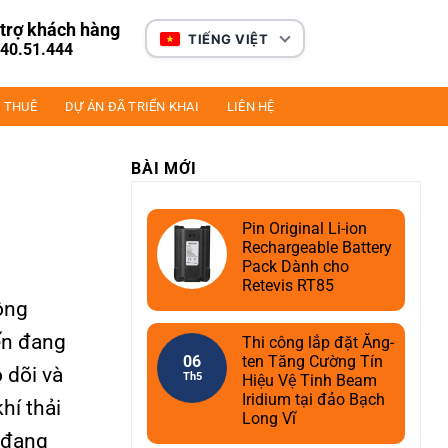
trợ khách hàng
TIẾNG VIỆT
40.51.444
 THUÊ
DỰ ÁN ĐÃ TRIỂN KHAI
LIÊN HỆ
BÀI MỚI
Pin Original Li-ion
Rechargeable Battery
Pack Dành cho
Retevis RT85
ông
iến đang
Thi công lắp đặt Ăng-
06
ten Tăng Cường Tín
 dõi và
Th5
Hiệu Vệ Tinh Beam
Iridium tại đảo Bạch
hí thải
Long Vĩ
h đang