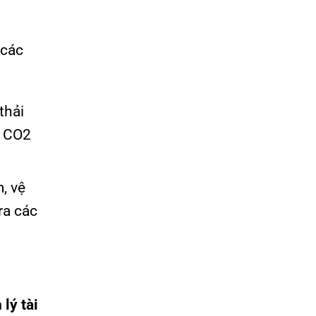
 các
thải
í CO2
, vệ
ra các
 lý tài