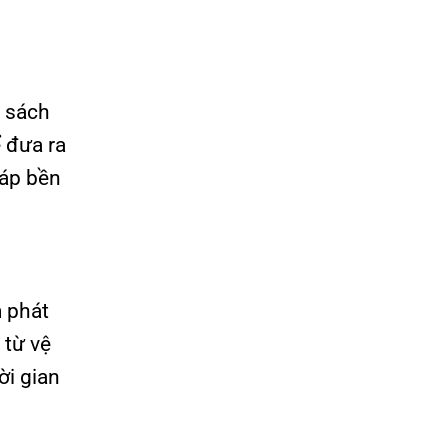
h sách
ể đưa ra
háp bền
m phát
 từ vệ
ời gian