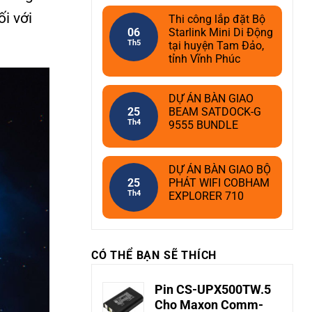
i với
Thi công lắp đặt Bộ
06
Starlink Mini Di Động
Th5
tại huyện Tam Đảo,
tỉnh Vĩnh Phúc
DỰ ÁN BÀN GIAO
25
BEAM SATDOCK-G
Th4
9555 BUNDLE
DỰ ÁN BÀN GIAO BỘ
25
PHÁT WIFI COBHAM
Th4
EXPLORER 710
CÓ THỂ BẠN SẼ THÍCH
Pin CS-UPX500TW.5
Cho Maxon Comm-