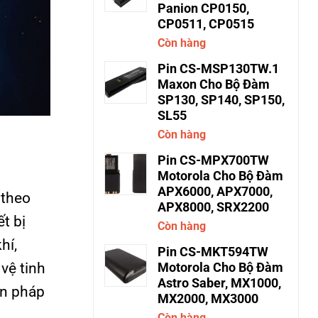
Panion CP0150,
CP0511, CP0515
Còn hàng
Pin CS-MSP130TW.1
Maxon Cho Bộ Đàm
SP130, SP140, SP150,
SL55
Còn hàng
Pin CS-MPX700TW
Motorola Cho Bộ Đàm
APX6000, APX7000,
 theo
APX8000, SRX2200
ết bị
Còn hàng
hí,
Pin CS-MKT594TW
vệ tinh
Motorola Cho Bộ Đàm
Astro Saber, MX1000,
ện pháp
MX2000, MX3000
Còn hàng