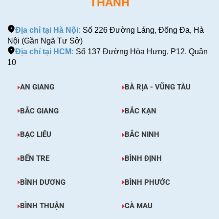
THÀNH
Địa chỉ tại Hà Nội:
Số 226 Đường Láng, Đống Đa, Hà
Nội (Gần Ngã Tư Sở)
Địa chỉ tại HCM:
Số 137 Đường Hòa Hưng, P12, Quận
10
AN GIANG
BÀ RỊA - VŨNG TÀU
BẮC GIANG
BẮC KẠN
BẠC LIÊU
BẮC NINH
BẾN TRE
BÌNH ĐỊNH
BÌNH DƯƠNG
BÌNH PHƯỚC
BÌNH THUẬN
CÀ MAU