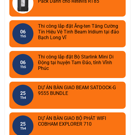
Pack Dành cho Retevis RT85
Thi công lắp đặt Ăng-ten Tăng Cường
06
Tín Hiệu Vệ Tinh Beam Iridium tại đảo
Th5
Bạch Long Vĩ
Thi công lắp đặt Bộ Starlink Mini Di
06
Động tại huyện Tam Đảo, tỉnh Vĩnh
Th5
Phúc
DỰ ÁN BÀN GIAO BEAM SATDOCK-G
25
9555 BUNDLE
Th4
DỰ ÁN BÀN GIAO BỘ PHÁT WIFI
25
COBHAM EXPLORER 710
Th4