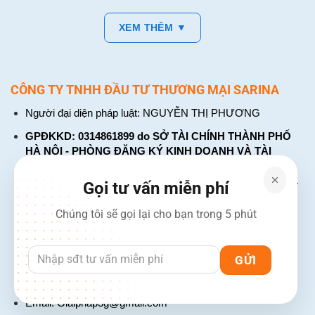
XEM THÊM ▼
CÔNG TY TNHH ĐẦU TƯ THƯƠNG MẠI SARINA
Người đại diện pháp luật: NGUYỄN THỊ PHƯƠNG
GPĐKKD: 0314861899 do SỞ TÀI CHÍNH THÀNH PHỐ
HÀ NỘI - PHÒNG ĐĂNG KÝ KINH DOANH VÀ TÀI
CHÍNH DOANH NGHIỆP cấp. Đăng ký lần đầu: ngày 26
tháng 01 năm 2018. Đăng ký thay đổi lần thứ: 4, ngày 31
Gọi tư vấn miễn phí
tháng 03 năm 2026
Chúng tôi sẽ gọi lại cho bạn trong 5 phút
226 Đường Láng, Đống Đa, Hà Nội
137 Đường Hòa Hưng, Phường 12, Quận 10, TP. Hồ Chí
Minh
Hotline: 1900 2106 - 0386 001 001
Email:
Giaiphap3g@gmail.com