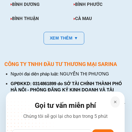
BÌNH DƯƠNG
BÌNH PHƯỚC
BÌNH THUẬN
CÀ MAU
XEM THÊM ▼
CÔNG TY TNHH ĐẦU TƯ THƯƠNG MẠI SARINA
Người đại diện pháp luật: NGUYỄN THỊ PHƯƠNG
GPĐKKD: 0314861899 do SỞ TÀI CHÍNH THÀNH PHỐ
HÀ NỘI - PHÒNG ĐĂNG KÝ KINH DOANH VÀ TÀI
CHÍNH DOANH NGHIỆP cấp. Đăng ký lần đầu: ngày 26
tháng 01 năm 2018. Đăng ký thay đổi lần thứ: 4, ngày 31
Gọi tư vấn miễn phí
tháng 03 năm 2026
Chúng tôi sẽ gọi lại cho bạn trong 5 phút
226 Đường Láng, Đống Đa, Hà Nội
137 Đường Hòa Hưng, Phường 12, Quận 10, TP. Hồ Chí