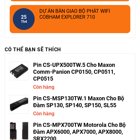
DỰ ÁN BÀN GIAO BỘ PHÁT WIFI
25
COBHAM EXPLORER 710
Th4
CÓ THỂ BẠN SẼ THÍCH
Pin CS-UPX500TW.5 Cho Maxon
Comm-Panion CP0150, CP0511,
CP0515
Còn hàng
Pin CS-MSP130TW.1 Maxon Cho Bộ
Đàm SP130, SP140, SP150, SL55
Còn hàng
Pin CS-MPX700TW Motorola Cho Bộ
Đàm APX6000, APX7000, APX8000,
SRX2200