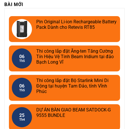
BÀI MỚI
Pin Original Li-ion Rechargeable Battery
Pack Dành cho Retevis RT85
Thi công lắp đặt Ăng-ten Tăng Cường
06
Tín Hiệu Vệ Tinh Beam Iridium tại đảo
Th5
Bạch Long Vĩ
Thi công lắp đặt Bộ Starlink Mini Di
06
Động tại huyện Tam Đảo, tỉnh Vĩnh
Th5
Phúc
DỰ ÁN BÀN GIAO BEAM SATDOCK-G
25
9555 BUNDLE
Th4