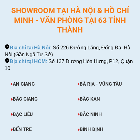
SHOWROOM TẠI HÀ NỘI & HỒ CHÍ
MINH - VĂN PHÒNG TẠI 63 TỈNH
THÀNH
Địa chỉ tại Hà Nội:
Số 226 Đường Láng, Đống Đa, Hà
Nội (Gần Ngã Tư Sở)
Địa chỉ tại HCM:
Số 137 Đường Hòa Hưng, P12, Quận
10
AN GIANG
BÀ RỊA - VŨNG TÀU
BẮC GIANG
BẮC KẠN
BẠC LIÊU
BẮC NINH
BẾN TRE
BÌNH ĐỊNH