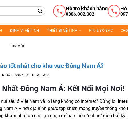
Hỗ trợ khách hàng
Hỗ 
0386.002.002
097
NH
ĐỊNH VỊ VỆ TINH
THIẾT BỊ VỆ TINH
PIN & BỘ SẠC
CHO
TIN MỚI
 nào tốt nhất cho khu vực Đông Nam Á?
 ON
25/12/2024
BY
THEME MUA
t Nhất Đông Nam Á: Kết Nối Mọi Nơi!
núi sâu ở Việt Nam và lo lắng không có internet? Đừng lo!
Inter
ng Nam Á – nơi địa hình phức tạp khiến mạng truyền thống khó t
g khám phá top các lựa chọn để bạn luôn “online” dù ở bất kỳ 