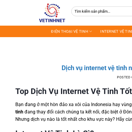
Skip
Tìm
to
kiếm:
content
ĐIỆN THOẠI VỆ TINH
INTERNET VỆ TI
Dịch vụ internet vệ tinh
POSTED
Top Dịch Vụ Internet Vệ Tinh Tố
Bạn đang ở một hòn đảo xa xôi của Indonesia hay vùng 
tinh
đang thay đổi cách chúng ta kết nối, đặc biệt ở Đô
Nhưng dịch vụ nào là tốt nhất cho khu vực này? Hãy cùn