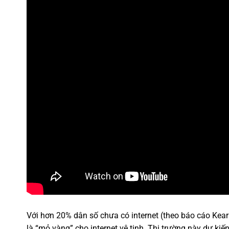
Với hơn 20% dân số chưa có internet (theo báo cáo Ke
là “mỏ vàng” cho internet vệ tinh. Thị trường này dự ki