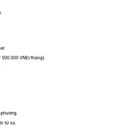
.
ar.
từ 500.000 VNĐ/tháng).
.
a phương.
ệc từ xa.