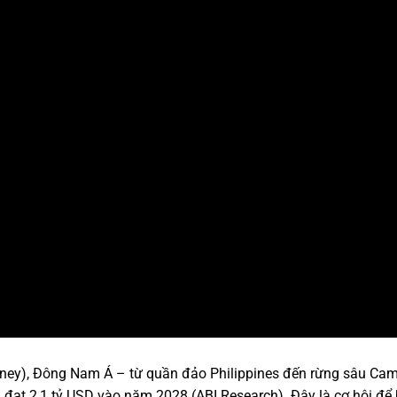
arney), Đông Nam Á – từ quần đảo Philippines đến rừng sâu Ca
ến đạt 2,1 tỷ USD vào năm 2028 (ABI Research). Đây là cơ hội để