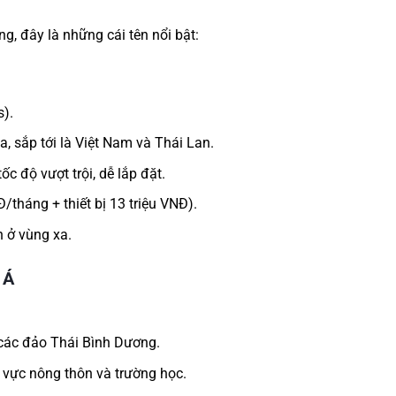
ng, đây là những cái tên nổi bật:
s).
ia, sắp tới là Việt Nam và Thái Lan.
c độ vượt trội, dễ lắp đặt.
/tháng + thiết bị 13 triệu VNĐ).
 ở vùng xa.
 Á
à các đảo Thái Bình Dương.
hu vực nông thôn và trường học.