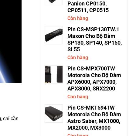
Panion CP0150,
CP0511, CP0515
Còn hàng
Pin CS-MSP130TW.1
Maxon Cho Bộ Đàm
SP130, SP140, SP150,
SL55
Còn hàng
Pin CS-MPX700TW
Motorola Cho Bộ Đàm
APX6000, APX7000,
APX8000, SRX2200
Còn hàng
Pin CS-MKT594TW
Motorola Cho Bộ Đàm
, chỉ cần
Astro Saber, MX1000,
MX2000, MX3000
Còn hàng