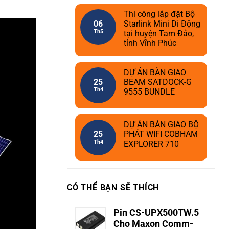
Thi công lắp đặt Bộ
06
Starlink Mini Di Động
Th5
tại huyện Tam Đảo,
tỉnh Vĩnh Phúc
DỰ ÁN BÀN GIAO
25
BEAM SATDOCK-G
Th4
9555 BUNDLE
DỰ ÁN BÀN GIAO BỘ
25
PHÁT WIFI COBHAM
Th4
EXPLORER 710
CÓ THỂ BẠN SẼ THÍCH
Pin CS-UPX500TW.5
Cho Maxon Comm-