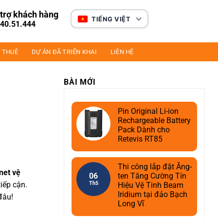
trợ khách hàng
TIẾNG VIỆT
40.51.444
 THUÊ
DỰ ÁN ĐÃ TRIỂN KHAI
LIÊN HỆ
BÀI MỚI
Pin Original Li-ion
Rechargeable Battery
Pack Dành cho
Retevis RT85
Thi công lắp đặt Ăng-
net vệ
06
ten Tăng Cường Tín
iếp cận.
Th5
Hiệu Vệ Tinh Beam
Iridium tại đảo Bạch
đâu!
Long Vĩ