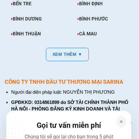
BẾN TRE
BÌNH ĐỊNH
BÌNH DƯƠNG
BÌNH PHƯỚC
BÌNH THUẬN
CÀ MAU
XEM THÊM ▼
CÔNG TY TNHH ĐẦU TƯ THƯƠNG MẠI SARINA
Người đại diện pháp luật: NGUYỄN THỊ PHƯƠNG
GPĐKKD: 0314861899 do SỞ TÀI CHÍNH THÀNH PHỐ
HÀ NỘI - PHÒNG ĐĂNG KÝ KINH DOANH VÀ TÀI
CHÍNH DOANH NGHIỆP cấp. Đăng ký lần đầu: ngày 26
tháng 01 năm 2018. Đăng ký thay đổi lần thứ: 4, ngày 31
Gọi tư vấn miễn phí
tháng 03 năm 2026
Chúng tôi sẽ gọi lại cho bạn trong 5 phút
226 Đường Láng, Đống Đa, Hà Nội