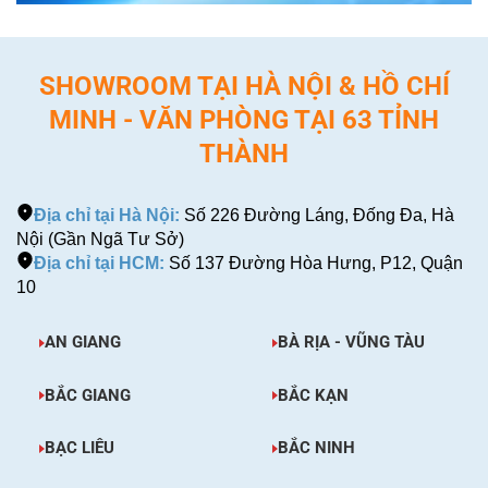
SHOWROOM TẠI HÀ NỘI & HỒ CHÍ
MINH - VĂN PHÒNG TẠI 63 TỈNH
THÀNH
Địa chỉ tại Hà Nội:
Số 226 Đường Láng, Đống Đa, Hà
Nội (Gần Ngã Tư Sở)
Địa chỉ tại HCM:
Số 137 Đường Hòa Hưng, P12, Quận
10
AN GIANG
BÀ RỊA - VŨNG TÀU
BẮC GIANG
BẮC KẠN
BẠC LIÊU
BẮC NINH