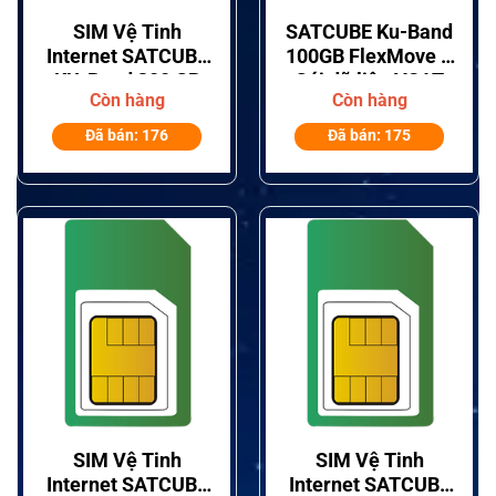
SIM Vệ Tinh
SATCUBE Ku-Band
Internet SATCUBE
100GB FlexMove –
KU-Band 300 GB
Gói dữ liệu VSAT
Còn hàng
Còn hàng
Flex Move
MIR 10/3 Mbps
cho vùng xa
Đã bán: 176
Đã bán: 175
SIM Vệ Tinh
SIM Vệ Tinh
Internet SATCUBE
Internet SATCUBE