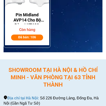
Pin Midland
AVP14 Cho Bộ
Đàm LXT600,
Còn hàng
LXT630 Và X-
Talker – Ni-MH
Đã bán: 106
3,6V 700mAh
SHOWROOM TẠI HÀ NỘI & HỒ CHÍ
MINH - VĂN PHÒNG TẠI 63 TỈNH
THÀNH
Địa chỉ tại Hà Nội:
Số 226 Đường Láng, Đống Đa, Hà
Nội (Gần Ngã Tư Sở)