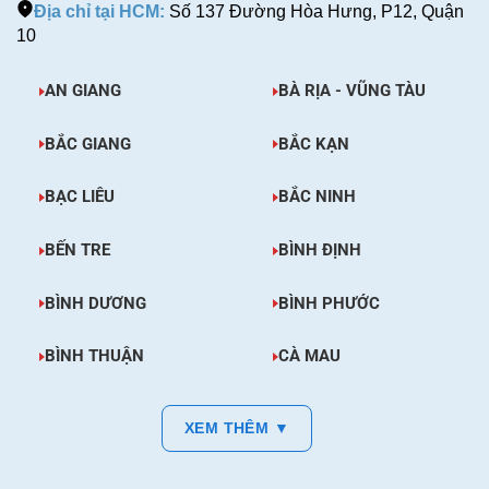
Địa chỉ tại HCM:
Số 137 Đường Hòa Hưng, P12, Quận
10
AN GIANG
BÀ RỊA - VŨNG TÀU
BẮC GIANG
BẮC KẠN
BẠC LIÊU
BẮC NINH
BẾN TRE
BÌNH ĐỊNH
BÌNH DƯƠNG
BÌNH PHƯỚC
BÌNH THUẬN
CÀ MAU
XEM THÊM ▼