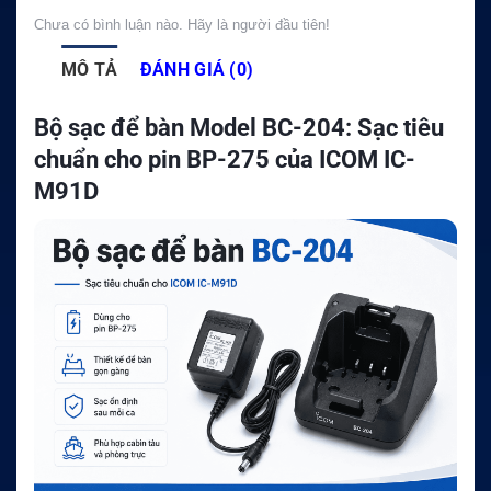
Chưa có bình luận nào. Hãy là người đầu tiên!
MÔ TẢ
ĐÁNH GIÁ (0)
Bộ sạc để bàn Model BC-204: Sạc tiêu
chuẩn cho pin BP-275 của ICOM IC-
M91D