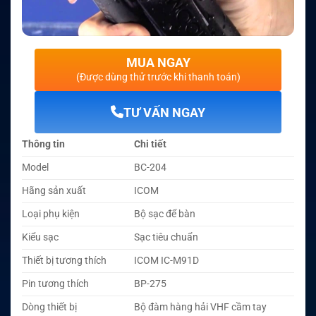
MUA NGAY
(Được dùng thử trước khi thanh toán)
TƯ VẤN NGAY
Thông tin
Chi tiết
Model
BC-204
Hãng sản xuất
ICOM
Loại phụ kiện
Bộ sạc để bàn
Kiểu sạc
Sạc tiêu chuẩn
Thiết bị tương thích
ICOM IC-M91D
Pin tương thích
BP-275
Dòng thiết bị
Bộ đàm hàng hải VHF cầm tay