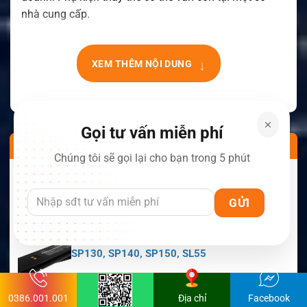
nhà cung cấp.
↓
XEM THÊM NỘI DUNG
Gọi tư vấn miễn phí
SẢN PHẨM NỔI BẬT
Chúng tôi sẽ gọi lại cho bạn trong 5 phút
Pin CS-UPX500TW.5 Cho Maxon Comm-
Panion CP0150, CP0511, CP0515
Còn hàng
Pin CS-MSP130TW.1 Maxon Cho Bộ Đàm
SP130, SP140, SP150, SL55
Còn hàng
0386.001.001
Địa chỉ
Facebook
Pin CS-MPX700TW Motorola Cho Bộ Đàm