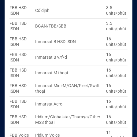
FBB HSD
3.5
Cố định
ISDN
units/phút
FBB HSD
3.5
BGAN/FBB/SBB
ISDN
units/phút
FBB HSD
16
Inmarsat B HSD ISDN
ISDN
units/phút
FBB HSD
16
Inmarsat B v/f/d
ISDN
units/phút
FBB HSD
16
Inmarsat M thoại
ISDN
units/phút
FBB HSD
Inmarsat Mini-M/GAN/Fleet/Swift
16
ISDN
thoại
units/phút
FBB HSD
16
Inmarsat Aero
ISDN
units/phút
FBB HSD
Iridium/Globalstar/Thuraya/Other
16
ISDN
MSS thoại
units/phút
11
FBB Voice
Iridium Voice