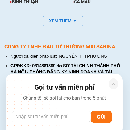
BÌNH THUẬN
CÀ MAU
XEM THÊM ▼
CÔNG TY TNHH ĐẦU TƯ THƯƠNG MẠI SARINA
Người đại diện pháp luật: NGUYỄN THỊ PHƯƠNG
GPĐKKD: 0314861899 do SỞ TÀI CHÍNH THÀNH PHỐ
HÀ NỘI - PHÒNG ĐĂNG KÝ KINH DOANH VÀ TÀI
CHÍNH DOANH NGHIỆP cấp. Đăng ký lần đầu: ngày 26
tháng 01 năm 2018. Đăng ký thay đổi lần thứ: 4, ngày 31
Gọi tư vấn miễn phí
tháng 03 năm 2026
Chúng tôi sẽ gọi lại cho bạn trong 5 phút
226 Đường Láng, Đống Đa, Hà Nội
137 Đường Hòa Hưng, Phường 12, Quận 10, TP. Hồ Chí
Minh
Hotline: 1900 2106 - 0386 001 001