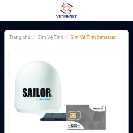
Skip
to
content
Trang chủ
/
Sim Vệ Tinh
/
Sim Vệ Tinh Inmarsat