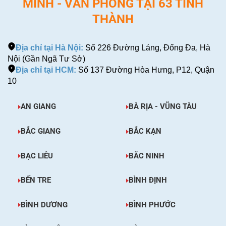
MINH - VĂN PHÒNG TẠI 63 TỈNH
THÀNH
Địa chỉ tại Hà Nội:
Số 226 Đường Láng, Đống Đa, Hà
Nội (Gần Ngã Tư Sở)
Địa chỉ tại HCM:
Số 137 Đường Hòa Hưng, P12, Quận
10
AN GIANG
BÀ RỊA - VŨNG TÀU
BẮC GIANG
BẮC KẠN
BẠC LIÊU
BẮC NINH
BẾN TRE
BÌNH ĐỊNH
BÌNH DƯƠNG
BÌNH PHƯỚC