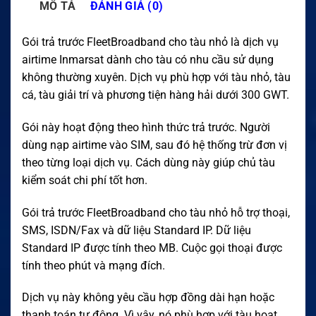
MÔ TẢ
ĐÁNH GIÁ (0)
Gói trả trước FleetBroadband cho tàu nhỏ là dịch vụ
airtime Inmarsat dành cho tàu có nhu cầu sử dụng
không thường xuyên. Dịch vụ phù hợp với tàu nhỏ, tàu
cá, tàu giải trí và phương tiện hàng hải dưới 300 GWT.
Gói này hoạt động theo hình thức trả trước. Người
dùng nạp airtime vào SIM, sau đó hệ thống trừ đơn vị
theo từng loại dịch vụ. Cách dùng này giúp chủ tàu
kiểm soát chi phí tốt hơn.
Gói trả trước FleetBroadband cho tàu nhỏ hỗ trợ thoại,
SMS, ISDN/Fax và dữ liệu Standard IP. Dữ liệu
Standard IP được tính theo MB. Cuộc gọi thoại được
tính theo phút và mạng đích.
Dịch vụ này không yêu cầu hợp đồng dài hạn hoặc
thanh toán tự động. Vì vậy, nó phù hợp với tàu hoạt