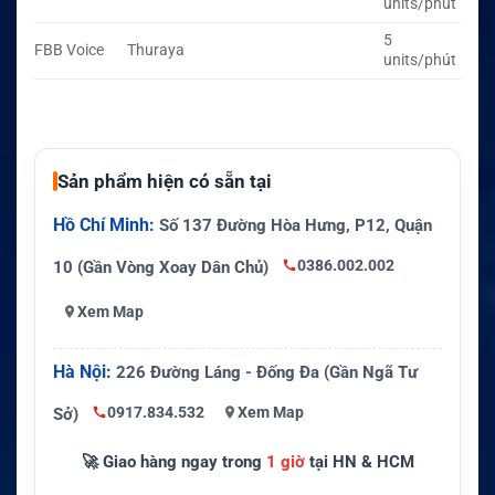
units/phút
5
FBB Voice
Thuraya
units/phút
Sản phẩm hiện có sẵn tại
Hồ Chí Minh:
Số 137 Đường Hòa Hưng, P12, Quận
0386.002.002
10 (Gần Vòng Xoay Dân Chủ)
Xem Map
Hà Nội:
226 Đường Láng - Đống Đa (Gần Ngã Tư
0917.834.532
Xem Map
Sở)
🚀 Giao hàng ngay trong
1 giờ
tại HN & HCM