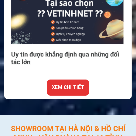
XEM CHI TIẾT
SHOWROOM TẠI HÀ NỘI & HỒ CHÍ