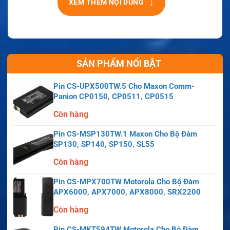
↓
XEM THÊM NỘI DUNG
SẢN PHẨM NỔI BẬT
Pin CS-UPX500TW.5 Cho Maxon Comm-
Panion CP0150, CP0511, CP0515
Còn hàng
Pin CS-MSP130TW.1 Maxon Cho Bộ Đàm
SP130, SP140, SP150, SL55
Còn hàng
Pin CS-MPX700TW Motorola Cho Bộ Đàm
APX6000, APX7000, APX8000, SRX2200
Còn hàng
Pin CS-MKT594TW Motorola Cho Bộ Đàm