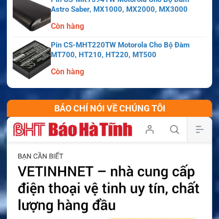
Astro Saber, MX1000, MX2000, MX3000
Còn hàng
Pin CS-MHT220TW Motorola Cho Bộ Đàm
MT700, HT210, HT220, MT500
Còn hàng
BÁO CHÍ NÓI VỀ CHÚNG TÔI