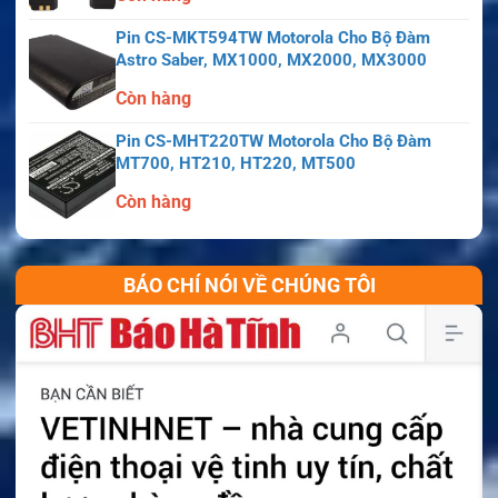
Pin CS-MKT594TW Motorola Cho Bộ Đàm
Astro Saber, MX1000, MX2000, MX3000
Còn hàng
Pin CS-MHT220TW Motorola Cho Bộ Đàm
MT700, HT210, HT220, MT500
Còn hàng
BÁO CHÍ NÓI VỀ CHÚNG TÔI