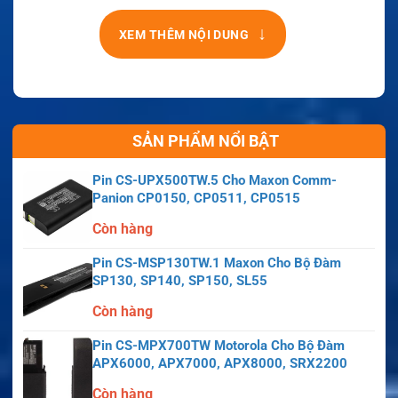
↓
XEM THÊM NỘI DUNG
SẢN PHẨM NỔI BẬT
Pin CS-UPX500TW.5 Cho Maxon Comm-
Panion CP0150, CP0511, CP0515
Còn hàng
Pin CS-MSP130TW.1 Maxon Cho Bộ Đàm
SP130, SP140, SP150, SL55
Còn hàng
Pin CS-MPX700TW Motorola Cho Bộ Đàm
APX6000, APX7000, APX8000, SRX2200
Còn hàng