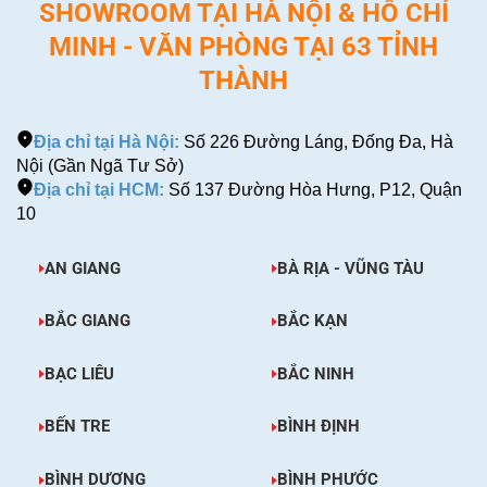
SHOWROOM TẠI HÀ NỘI & HỒ CHÍ
MINH - VĂN PHÒNG TẠI 63 TỈNH
THÀNH
Địa chỉ tại Hà Nội:
Số 226 Đường Láng, Đống Đa, Hà
Nội (Gần Ngã Tư Sở)
Địa chỉ tại HCM:
Số 137 Đường Hòa Hưng, P12, Quận
10
AN GIANG
BÀ RỊA - VŨNG TÀU
BẮC GIANG
BẮC KẠN
BẠC LIÊU
BẮC NINH
BẾN TRE
BÌNH ĐỊNH
BÌNH DƯƠNG
BÌNH PHƯỚC