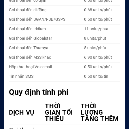
Gọi thoại đến cố định
0.50 units/phút
Gọi thoại đến di động
0.68 units/phút
Gọi thoại đến BGAN/FBB/GSPS
0.50 units/phút
Gọi thoại đến Iridium
11 units/phút
Gọi thoại đến Globalstar
8 units/phút
Gọi thoại đến Thuraya
5 units/phút
Gọi thoại đến MSS khác
6.90 units/phút
Hộp thư thoại Voicemail
0.50 units/phút
Tin nhắn SMS
0.50 units/tin
Quy định tính phí
THỜI
THỜI
DỊCH VỤ
GIAN TỐI
LƯỢNG
THIỂU
TĂNG THÊM