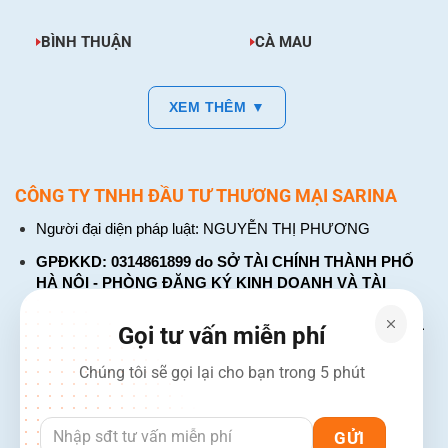
BÌNH THUẬN
CÀ MAU
XEM THÊM ▼
CÔNG TY TNHH ĐẦU TƯ THƯƠNG MẠI SARINA
Người đại diện pháp luật: NGUYỄN THỊ PHƯƠNG
GPĐKKD: 0314861899 do SỞ TÀI CHÍNH THÀNH PHỐ
HÀ NỘI - PHÒNG ĐĂNG KÝ KINH DOANH VÀ TÀI
CHÍNH DOANH NGHIỆP cấp. Đăng ký lần đầu: ngày 26
tháng 01 năm 2018. Đăng ký thay đổi lần thứ: 4, ngày 31
Gọi tư vấn miễn phí
tháng 03 năm 2026
Chúng tôi sẽ gọi lại cho bạn trong 5 phút
226 Đường Láng, Đống Đa, Hà Nội
137 Đường Hòa Hưng, Phường 12, Quận 10, TP. Hồ Chí
Minh