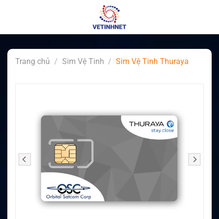
Skip
to
content
Trang chủ
/
Sim Vệ Tinh
/
Sim Vệ Tinh Thuraya