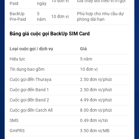
10 đơn vị
Giá thay đổi theo vị trí gọi
Paid
ngày
BackUp
5
Phù hợp cho nhu cầu dự
10 đơn vị
Pre-Paid
năm
phòng dài hạn
Bảng giá cuộc gọi BackUp SIM Card
Loại cuộc gọi / dịch vụ
Giá
Hiệu lực
5 năm
Tín dụng bao gồm
10 đơn vị
Cuộc gọi đến Thuraya
2.50 đơn vị/phút
Cuộc gọi đến Band 1
2.50 đơn vị/phút
Cuộc gọi đến Band 2
4.99 đơn vị/phút
Cuộc gọi đến Catch All
8.00 đơn vị/phút
SMS
0.49 đơn vị/tin
GmPRS
3.50 đơn vị/MB