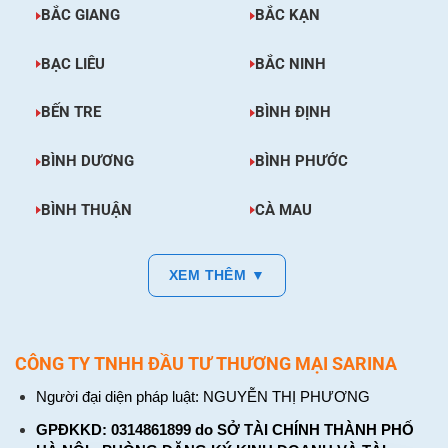
BẮC GIANG
BẮC KẠN
BẠC LIÊU
BẮC NINH
BẾN TRE
BÌNH ĐỊNH
BÌNH DƯƠNG
BÌNH PHƯỚC
BÌNH THUẬN
CÀ MAU
XEM THÊM ▼
CÔNG TY TNHH ĐẦU TƯ THƯƠNG MẠI SARINA
Người đại diện pháp luật: NGUYỄN THỊ PHƯƠNG
GPĐKKD: 0314861899 do SỞ TÀI CHÍNH THÀNH PHỐ