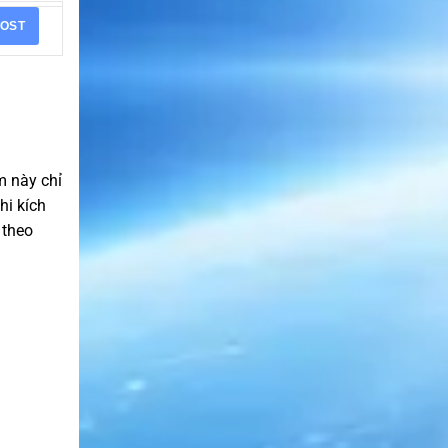
OST
m này chỉ
hi kích
 theo