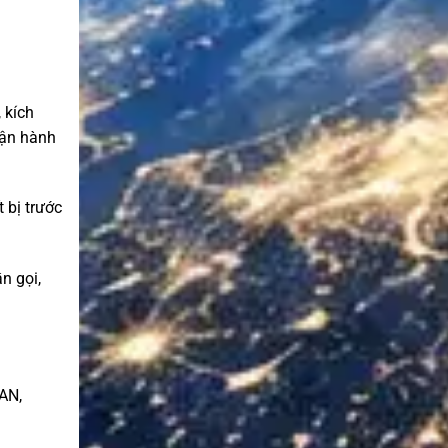
 kích
vận hành
 bị trước
n gọi,
AN,