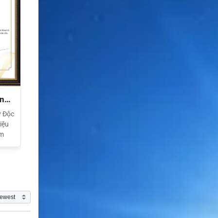
ền
ý Độc
iệu
am