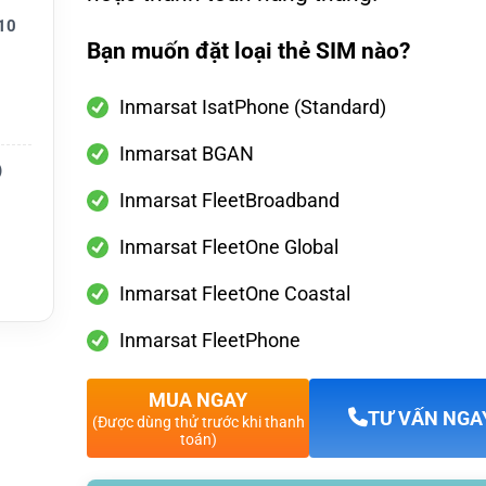
10
Bạn muốn đặt loại thẻ SIM nào?
Inmarsat IsatPhone (Standard)
Inmarsat BGAN
)
 bán
Inmarsat FleetBroadband
nh, liê
Inmarsat FleetOne Global
Inmarsat FleetOne Coastal
ói cước
Inmarsat FleetPhone
MUA NGAY
TƯ VẤN NGA
(Được dùng thử trước khi thanh
toán)