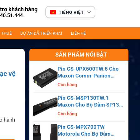
trợ khách hàng
TIẾNG VIỆT
40.51.444
 THUÊ
DỰ ÁN ĐÃ TRIỂN KHAI
LIÊN HỆ
SẢN PHẨM NỔI BẬT
Pin CS-UPX500TW.5 Cho
lạc vệ
Maxon Comm-Panion
CP0150, CP0511, CP0515
Còn hàng
Pin CS-MSP130TW.1
Maxon Cho Bộ Đàm SP130,
SP140, SP150, SL55
Còn hàng
ảo hành
Pin CS-MPX700TW
Motorola Cho Bộ Đàm