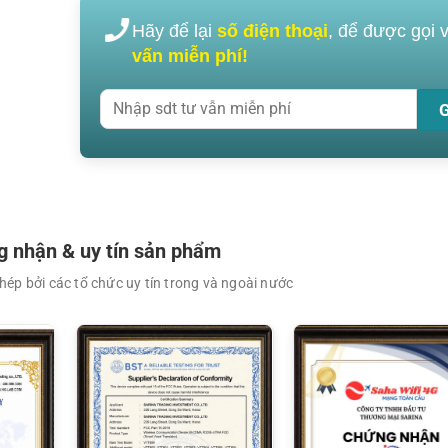
Hãy để lại
số điện thoại
, để được gọi 
vấn miễn phí!
XEM CHI TIẾT
XEM CHI TIẾT
 nhận & uy tín sản phẩm
ép bởi các tổ chức uy tín trong và ngoài nước