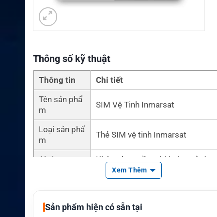
Thông số kỹ thuật
Thông tin
Chi tiết
Tên sản phẩ
SIM Vệ Tinh Inmarsat
m
Loại sản phẩ
Thẻ SIM vệ tinh Inmarsat
m
Airtime
Không bao gồm thời gian sử dụn
Xem Thêm
Dịch vụ liên
IsatPhone, BGAN, FleetBroadband
quan
t One, FleetPhone
Sản phẩm hiện có sẵn tại
Thiết bị tươn
Thiết bị Inmarsat phù hợp với từn