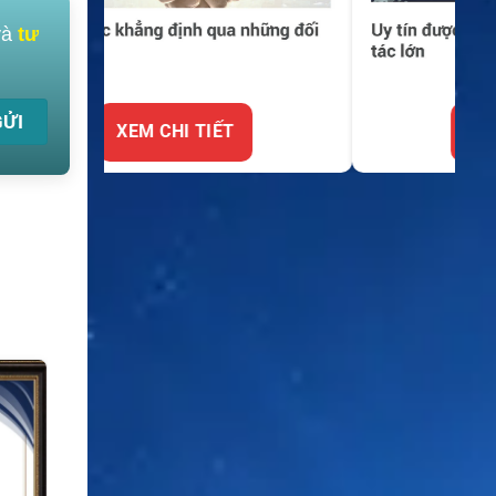
và
tư
XEM CHI TIẾT