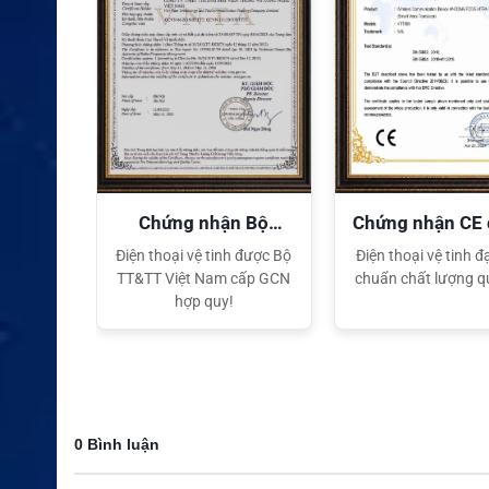
quyền
Chứng nhận Bộ
Chứng nhận CE
TT&TT
tế
ại lý Độc
Điện thoại vệ tinh được Bộ
Điện thoại vệ tinh đạ
ng hiệu
TT&TT Việt Nam cấp GCN
chuẩn chất lượng q
t Nam
hợp quy!
0 Bình luận