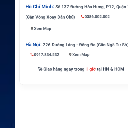
g thích
vụ
Hồ Chí Minh:
Số 137 Đường Hòa Hưng, P12, Quận 
Hình thức sử
Mua SIM riêng, mua airtime riêng
0386.002.002
(Gần Vòng Xoay Dân Chủ)
dụng
Xem Map
Kích hoạt
Cần hoàn tất mẫu kích hoạt SIM
Số lượng đặt
Hà Nội:
226 Đường Láng - Đống Đa (Gần Ngã Tư Sở
Tối đa 5 SIM theo chính sách nhà
online
0917.834.532
Xem Map
Hàng hải, vùng xa, cứu hộ, công trì
Ứng dụng
n lạc dự phòng
🚀 Giao hàng ngay trong
1 giờ
tại HN & HCM
Cần xác nhận đúng loại SIM và g
Lưu ý
trước khi dùng