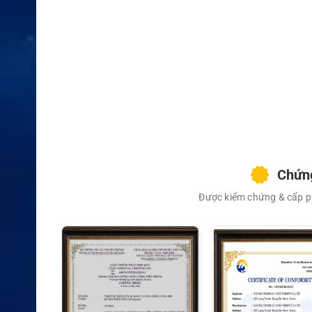
XEM CHI TIẾT
Chứng
Được kiểm chứng & cấp ph