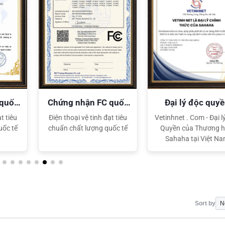
 quốc
Chứng nhận FC quốc
Đại lý độc quy
tế
Sahaha
t tiêu
Điện thoại vệ tinh đạt tiêu
Vetinhnet . Com - Đại l
uốc tế
chuẩn chất lượng quốc tế
Quyền của Thương h
Sahaha tại Việt N
Sort by