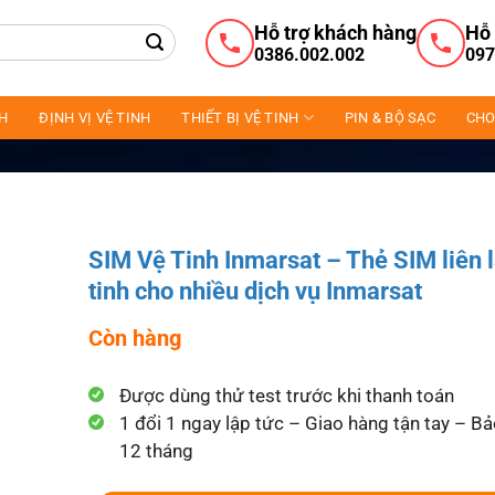
Hỗ trợ khách hàng
Hỗ 
0386.002.002
097
NH
ĐỊNH VỊ VỆ TINH
THIẾT BỊ VỆ TINH
PIN & BỘ SẠC
CHO
SIM Vệ Tinh Inmarsat – Thẻ SIM liên 
tinh cho nhiều dịch vụ Inmarsat
Còn hàng
Được dùng thử test trước khi thanh toán
1 đổi 1 ngay lập tức – Giao hàng tận tay – B
12 tháng