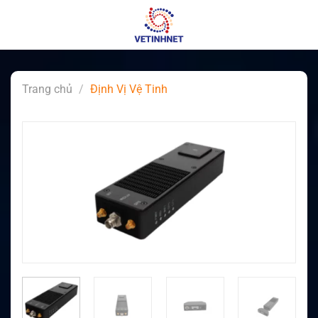
Skip
to
content
Trang chủ
/
Định Vị Vệ Tinh