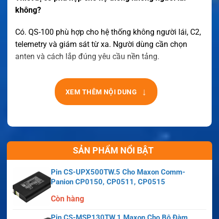
không?
Có. QS-100 phù hợp cho hệ thống không người lái, C2,
telemetry và giám sát từ xa. Người dùng cần chọn
anten và cách lắp đúng yêu cầu nền tảng.
↓
XEM THÊM NỘI DUNG
SẢN PHẨM NỔI BẬT
Pin CS-UPX500TW.5 Cho Maxon Comm-
Panion CP0150, CP0511, CP0515
Còn hàng
Pin CS-MSP130TW.1 Maxon Cho Bộ Đàm