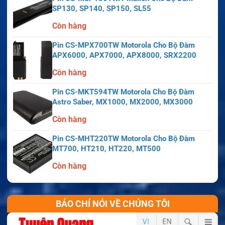
SP130, SP140, SP150, SL55
Còn hàng
Pin CS-MPX700TW Motorola Cho Bộ Đàm
APX6000, APX7000, APX8000, SRX2200
Còn hàng
Pin CS-MKT594TW Motorola Cho Bộ Đàm
Astro Saber, MX1000, MX2000, MX3000
Còn hàng
Pin CS-MHT220TW Motorola Cho Bộ Đàm
MT700, HT210, HT220, MT500
Còn hàng
BÁO CHÍ NÓI VỀ CHÚNG TÔI