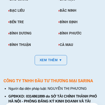
BẠC LIÊU
BẮC NINH
BẾN TRE
BÌNH ĐỊNH
BÌNH DƯƠNG
BÌNH PHƯỚC
BÌNH THUẬN
CÀ MAU
XEM THÊM ▼
CÔNG TY TNHH ĐẦU TƯ THƯƠNG MẠI SARINA
Người đại diện pháp luật: NGUYỄN THỊ PHƯƠNG
GPĐKKD: 0314861899 do SỞ TÀI CHÍNH THÀNH PHỐ
HÀ NỘI - PHÒNG ĐĂNG KÝ KINH DOANH VÀ TÀI