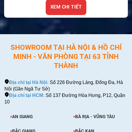
XEM CHI TIẾT
SHOWROOM TẠI HÀ NỘI & HỒ CHÍ
MINH - VĂN PHÒNG TẠI 63 TỈNH
THÀNH
Địa chỉ tại Hà Nội:
Số 226 Đường Láng, Đống Đa, Hà
Nội (Gần Ngã Tư Sở)
Địa chỉ tại HCM:
Số 137 Đường Hòa Hưng, P12, Quận
10
AN GIANG
BÀ RỊA - VŨNG TÀU
BẮC GIANG
BẮC KẠN