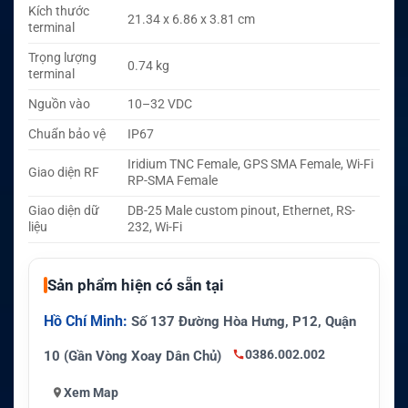
Kích thước
21.34 x 6.86 x 3.81 cm
terminal
Trọng lượng
0.74 kg
terminal
Nguồn vào
10–32 VDC
Chuẩn bảo vệ
IP67
Iridium TNC Female, GPS SMA Female, Wi-Fi
Giao diện RF
RP-SMA Female
Giao diện dữ
DB-25 Male custom pinout, Ethernet, RS-
liệu
232, Wi-Fi
Sản phẩm hiện có sẵn tại
Hồ Chí Minh:
Số 137 Đường Hòa Hưng, P12, Quận
0386.002.002
10 (Gần Vòng Xoay Dân Chủ)
Xem Map