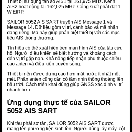
Thiết bị sử dụng tần số AIS1 tại 161,975 MHz. Kênh
AIS2 hoạt động tại 162,025 MHz. Công suất phát đạt 1
W EIRP.
SAILOR 5052 AIS SART truyền AIS Message 1 và
Message 14. Dữ liệu gồm vị trí, cảnh báo và mã nhận
dạng riêng. Mã này giúp phân biệt thiết bị với các mục
tiêu AIS thông thường.
Tín hiệu có thể xuất hiện trên màn hình AIS của tàu cứu
hộ. Người điều khiển sẽ biết hướng và khoảng cách
đến vị trí gặp nạn. Khả năng tiếp nhận phụ thuộc chiều
cao anten và điều kiện truyền sóng.
Thiết bị nên được dựng cao hơn mặt nước ít nhất một
mét. Phần anten cũng cần có tầm nhìn thông thoáng lên
bầu trời. Cách triển khai đúng giúp GNSS xác định vị trí
nhanh hơn.
Ứng dụng thực tế của SAILOR
5052 AIS SART
Khi tàu phải sơ tán, SAILOR 5052 AIS SART được
mang lên phương tiện sinh tồn. Người dùng lấy máy, cột