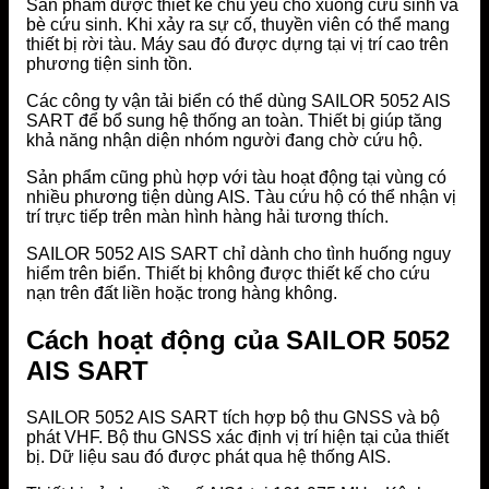
Sản phẩm được thiết kế chủ yếu cho xuồng cứu sinh và
bè cứu sinh. Khi xảy ra sự cố, thuyền viên có thể mang
thiết bị rời tàu. Máy sau đó được dựng tại vị trí cao trên
phương tiện sinh tồn.
Các công ty vận tải biển có thể dùng SAILOR 5052 AIS
SART để bổ sung hệ thống an toàn. Thiết bị giúp tăng
khả năng nhận diện nhóm người đang chờ cứu hộ.
Sản phẩm cũng phù hợp với tàu hoạt động tại vùng có
nhiều phương tiện dùng AIS. Tàu cứu hộ có thể nhận vị
trí trực tiếp trên màn hình hàng hải tương thích.
SAILOR 5052 AIS SART chỉ dành cho tình huống nguy
hiểm trên biển. Thiết bị không được thiết kế cho cứu
nạn trên đất liền hoặc trong hàng không.
Cách hoạt động của SAILOR 5052
AIS SART
SAILOR 5052 AIS SART tích hợp bộ thu GNSS và bộ
phát VHF. Bộ thu GNSS xác định vị trí hiện tại của thiết
bị. Dữ liệu sau đó được phát qua hệ thống AIS.