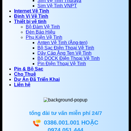
Sim Vệ Tinh Thuraya
Sim Vệ Tinh VNPT
Internet Vệ Tinh
Định Vị Vệ Tinh
Thiết bị vệ tinh
Bộ Đàm Vệ Tinh
Đèn Báo Hiệu
Phụ Kiện Vệ Tinh
Anten Vệ Tinh (Ăng-ten)
Bộ Sạc Điện Thoại Vệ Tinh
Dây Cáp Ăng Ten Vệ Tinh
Bộ DOCK Điện Thoại Vệ Tinh
Pin Điện Thoại Vệ Tinh
Pin & Bộ Sạc
Cho Thuê
Dự Án Đã Triển Khai
Liên hệ
tổng đài tư vấn miễn phí 24/7
0386.001.001
HOẶC
0974.051.444