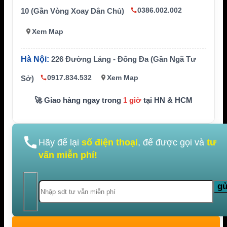
0386.002.002
10 (Gần Vòng Xoay Dân Chủ)
Xem Map
Hà Nội:
226 Đường Láng - Đống Đa (Gần Ngã Tư
0917.834.532
Xem Map
Sở)
🚀 Giao hàng ngay trong
1 giờ
tại HN & HCM
Hãy để lại
số điện thoại
, để được gọi và
tư
vấn miễn phí!