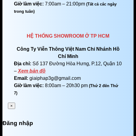
Giờ làm việc:
7:00am – 21:00pm
(Tất cả các ngày
trong tuần)
HỆ THỐNG SHOWROOM Ở TP HCM
Công Ty Viễn Thông Việt Nam Chi Nhánh Hồ
Chí Minh
Địa chỉ:
Số 137 Đường Hòa Hưng, P.12, Quận 10
–
Xem bản đồ
Email:
giaiphap3g@gmail.com
Giờ làm việc:
8:00am – 20h30 pm
(Thứ 2 đến Thứ
7)
×
Đăng nhập