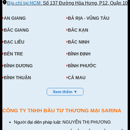
Địa chỉ tại HCM:
Số 137 Đường Hòa Hưng, P12, Quận 10
AN GIANG
BÀ RỊA - VŨNG TÀU
BẮC GIANG
BẮC KẠN
BẠC LIÊU
BẮC NINH
BẾN TRE
BÌNH ĐỊNH
BÌNH DƯƠNG
BÌNH PHƯỚC
BÌNH THUẬN
CÀ MAU
Xem thêm ▼
CÔNG TY TNHH ĐẦU TƯ THƯƠNG MẠI SARINA
Người đại diện pháp luật: NGUYỄN THỊ PHƯƠNG