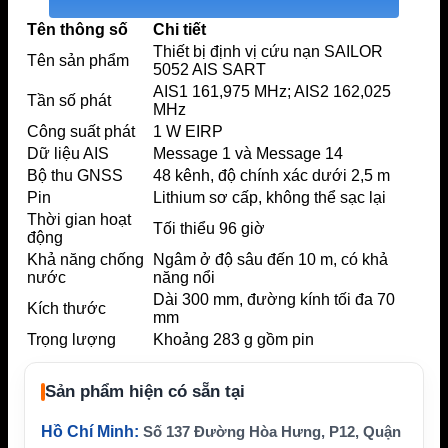
Tên thông số
Chi tiết
Thiết bị định vị cứu nạn SAILOR
Tên sản phẩm
5052 AIS SART
AIS1 161,975 MHz; AIS2 162,025
Tần số phát
MHz
Công suất phát
1 W EIRP
Dữ liệu AIS
Message 1 và Message 14
Bộ thu GNSS
48 kênh, độ chính xác dưới 2,5 m
Pin
Lithium sơ cấp, không thể sạc lại
Thời gian hoạt
Tối thiểu 96 giờ
động
Khả năng chống
Ngâm ở độ sâu đến 10 m, có khả
nước
năng nổi
Dài 300 mm, đường kính tối đa 70
Kích thước
mm
Trọng lượng
Khoảng 283 g gồm pin
Sản phẩm hiện có sẵn tại
Hồ Chí Minh:
Số 137 Đường Hòa Hưng, P12, Quận