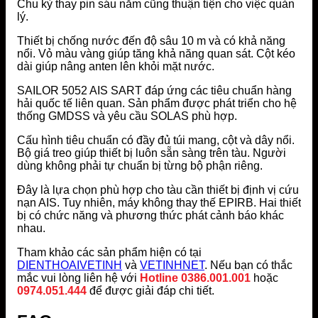
Chu kỳ thay pin sáu năm cũng thuận tiện cho việc quản
lý.
Thiết bị chống nước đến độ sâu 10 m và có khả năng
nổi. Vỏ màu vàng giúp tăng khả năng quan sát. Cột kéo
dài giúp nâng anten lên khỏi mặt nước.
SAILOR 5052 AIS SART đáp ứng các tiêu chuẩn hàng
hải quốc tế liên quan. Sản phẩm được phát triển cho hệ
thống GMDSS và yêu cầu SOLAS phù hợp.
Cấu hình tiêu chuẩn có đầy đủ túi mang, cột và dây nổi.
Bộ giá treo giúp thiết bị luôn sẵn sàng trên tàu. Người
dùng không phải tự chuẩn bị từng bộ phận riêng.
Đây là lựa chọn phù hợp cho tàu cần thiết bị định vị cứu
nạn AIS. Tuy nhiên, máy không thay thế EPIRB. Hai thiết
bị có chức năng và phương thức phát cảnh báo khác
nhau.
Tham khảo các sản phẩm hiện có tại
DIENTHOAIVETINH
và
VETINHNET
. Nếu bạn có thắc
mắc vui lòng liên hệ với
Hotline 0386.001.001
hoặc
0974.051.444
để được giải đáp chi tiết.