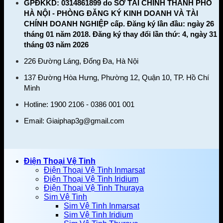
GPĐKKD: 0314861899 do SỞ TÀI CHÍNH THÀNH PHỐ
HÀ NỘI - PHÒNG ĐĂNG KÝ KINH DOANH VÀ TÀI
CHÍNH DOANH NGHIỆP cấp. Đăng ký lần đầu: ngày 26
tháng 01 năm 2018. Đăng ký thay đổi lần thứ: 4, ngày 31
tháng 03 năm 2026
226 Đường Láng, Đống Đa, Hà Nội
137 Đường Hòa Hưng, Phường 12, Quận 10, TP. Hồ Chí
Minh
Hotline: 1900 2106 - 0386 001 001
Email:
Giaiphap3g@gmail.com
Điện Thoại Vệ Tinh
Điện Thoại Vệ Tinh Inmarsat
Điện Thoại Vệ Tinh Iridium
Điện Thoại Vệ Tinh Thuraya
Sim Vệ Tinh
Sim Vệ Tinh Inmarsat
Sim Vệ Tinh Iridium