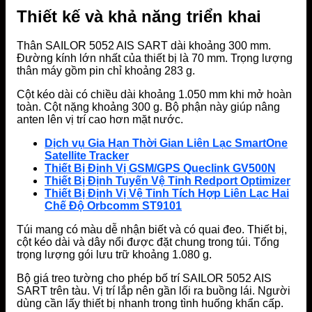
Thiết kế và khả năng triển khai
Thân SAILOR 5052 AIS SART dài khoảng 300 mm.
Đường kính lớn nhất của thiết bị là 70 mm. Trọng lượng
thân máy gồm pin chỉ khoảng 283 g.
Cột kéo dài có chiều dài khoảng 1.050 mm khi mở hoàn
toàn. Cột nặng khoảng 300 g. Bộ phận này giúp nâng
anten lên vị trí cao hơn mặt nước.
Dịch vụ Gia Hạn Thời Gian Liên Lạc SmartOne
Satellite Tracker
Thiết Bị Định Vị GSM/GPS Queclink GV500N
Thiết Bị Định Tuyến Vệ Tinh Redport Optimizer
Thiết Bị Định Vị Vệ Tinh Tích Hợp Liên Lạc Hai
Chế Độ Orbcomm ST9101
Túi mang có màu dễ nhận biết và có quai đeo. Thiết bị,
cột kéo dài và dây nổi được đặt chung trong túi. Tổng
trọng lượng gói lưu trữ khoảng 1.080 g.
Bộ giá treo tường cho phép bố trí SAILOR 5052 AIS
SART trên tàu. Vị trí lắp nên gần lối ra buồng lái. Người
dùng cần lấy thiết bị nhanh trong tình huống khẩn cấp.