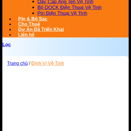
Dây Cáp Ăng Ten Vệ Tinh
Bộ DOCK Điện Thoại Vệ Tinh
Pin Điện Thoại Vệ Tinh
Pin & Bộ Sạc
Cho Thuê
Dự Án Đã Triển Khai
Liên hệ
Lọc
Trang chủ
/
Định Vị Vệ Tinh