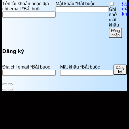
Tên tài khoản hoặc địa
Mật khẩu
*
Bắt buộc
Qu
chỉ email
*
Bắt buộc
mậ
Ghi
kh
nhớ
mật
khẩu
Đăng
nhập
Đăng ký
Địa chỉ email
*
Bắt buộc
Mật khẩu
*
Bắt buộc
Đăng
ký