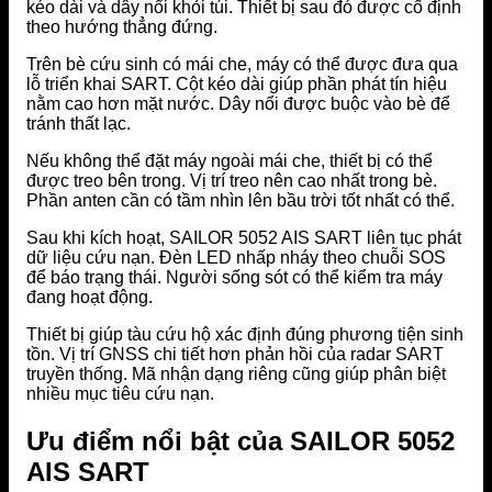
kéo dài và dây nổi khỏi túi. Thiết bị sau đó được cố định
theo hướng thẳng đứng.
Trên bè cứu sinh có mái che, máy có thể được đưa qua
lỗ triển khai SART. Cột kéo dài giúp phần phát tín hiệu
nằm cao hơn mặt nước. Dây nổi được buộc vào bè để
tránh thất lạc.
Nếu không thể đặt máy ngoài mái che, thiết bị có thể
được treo bên trong. Vị trí treo nên cao nhất trong bè.
Phần anten cần có tầm nhìn lên bầu trời tốt nhất có thể.
Sau khi kích hoạt, SAILOR 5052 AIS SART liên tục phát
dữ liệu cứu nạn. Đèn LED nhấp nháy theo chuỗi SOS
để báo trạng thái. Người sống sót có thể kiểm tra máy
đang hoạt động.
Thiết bị giúp tàu cứu hộ xác định đúng phương tiện sinh
tồn. Vị trí GNSS chi tiết hơn phản hồi của radar SART
truyền thống. Mã nhận dạng riêng cũng giúp phân biệt
nhiều mục tiêu cứu nạn.
Ưu điểm nổi bật của SAILOR 5052
AIS SART