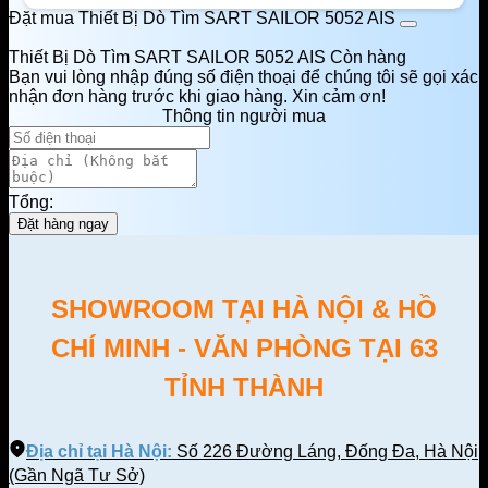
Đặt mua Thiết Bị Dò Tìm SART SAILOR 5052 AIS
Thiết Bị Dò Tìm SART SAILOR 5052 AIS
Còn hàng
Bạn vui lòng nhập đúng số điện thoại để chúng tôi sẽ gọi xác
nhận đơn hàng trước khi giao hàng. Xin cảm ơn!
Thông tin người mua
Tổng:
Đặt hàng ngay
SHOWROOM TẠI HÀ NỘI & HỒ
CHÍ MINH - VĂN PHÒNG TẠI 63
TỈNH THÀNH
Địa chỉ tại Hà Nội:
Số 226 Đường Láng, Đống Đa, Hà Nội
(Gần Ngã Tư Sở)