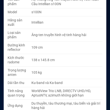
phẩm
Cầu Intellian s100N
Model
s100N
Hãng sản
Intellian
xuất
Loại sản
Ăng-ten truyền hình vệ tinh hàng hải
phẩm
Đường kính
109 cm
reflector
Kích thước
138 x 145.8 cm
radome
Trọng lượng
105 kg
anten
Dải tần thu
Ku-band và Ka-band
Tính năng
WorldView Trio LNB, DIRECTV UHD/HD,
quan trọng
AptusNTV, azimuth không giới hạn
Du thuyền, tàu thương mại, tàu biển và giải trí
Ứng dụng
hàng hải