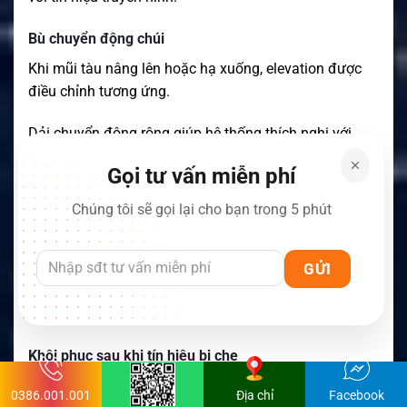
Bù chuyển động chúi
Khi mũi tàu nâng lên hoặc hạ xuống, elevation được
điều chỉnh tương ứng.
Dải chuyển động rộng giúp hệ thống thích nghi với
nhiều trạng thái của phương tiện trong hành trình.
Gọi tư vấn miễn phí
Theo dõi khi tàu đổi hướng
Chúng tôi sẽ gọi lại cho bạn trong 5 phút
Azimuth không giới hạn cho phép cụm chảo tiếp tục
quay theo vệ tinh khi tàu đổi hướng nhiều lần.
Slip ring và rotary joint giúp giảm hạn chế liên quan
đến việc xoắn cáp bên trong pedestal.
Khôi phục sau khi tín hiệu bị che
Nếu vệ tinh bị che tạm thời bởi cầu, cột buồm hoặc
0386.001.001
Địa chỉ
Facebook