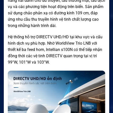
hàng hải dành cho du thuyền, tàu thương mại, tàu dịch
vụ và các phương tiện hoạt động trên biển. Sản phẩm
sử dụng chảo phản xạ có đường kính 109 cm, đáp
ứng nhu cầu thu truyền hình vệ tinh chất lượng cao
trong những hành trình dài.
Hệ thống hỗ trợ DIRECTV UHD/HD tại khu vực và cấu
hình dịch vụ phù hợp. Nhờ WorldView Trio LNB với
thiết kế ba feed horn, Intellian s100N có thể tiếp nhận
đồng thời các vệ tinh DIRECTV quan trọng tại vị trí
99°W, 101°W và 103°W.