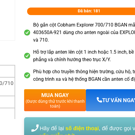
Đã bán: 181
Bộ gắn cột Cobham Explorer 700/710 BGAN m
403650A-921 dùng cho anten ngoài của EXPL
và 710.
Hỗ trợ lắp anten lên cột 1 inch hoặc 1.5 inch, b
phẳng và chỉnh hướng theo trục X/Y.
Phù hợp cho truyền thông hiện trường, cứu hộ, 
công trình xa và hệ thống BGAN cần anten cố đ
00/710
MUA NGAY
TƯ VẤN NGA
(Được dùng thử trước khi thanh
toán)
le Mo
Hãy để lại
số điện thoại
, để được gọi 