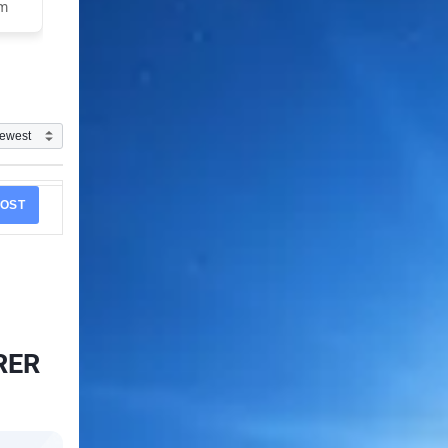
am
OST
RER