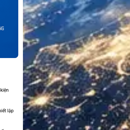
kiện
iết lập