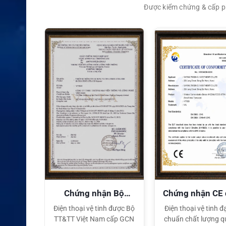
Được kiểm chứng & cấp ph
XEM CHI TIẾT
quyền
Chứng nhận Bộ
Chứng nhận CE
TT&TT
tế
ại lý Độc
Điện thoại vệ tinh được Bộ
Điện thoại vệ tinh đạ
ng hiệu
TT&TT Việt Nam cấp GCN
chuẩn chất lượng q