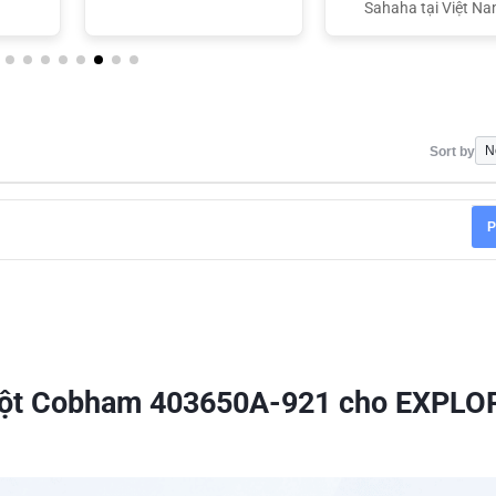
Sahaha tại Việt N
Sort by
P
 cột Cobham 403650A-921 cho EXPLO