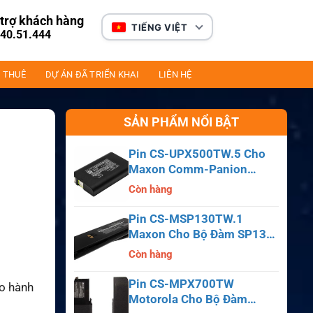
trợ khách hàng
TIẾNG VIỆT
40.51.444
 THUÊ
DỰ ÁN ĐÃ TRIỂN KHAI
LIÊN HỆ
SẢN PHẨM NỔI BẬT
Pin CS-UPX500TW.5 Cho
Maxon Comm-Panion
CP0150, CP0511, CP0515
Còn hàng
Pin CS-MSP130TW.1
Maxon Cho Bộ Đàm SP130,
SP140, SP150, SL55
Còn hàng
Pin CS-MPX700TW
ảo hành
Motorola Cho Bộ Đàm