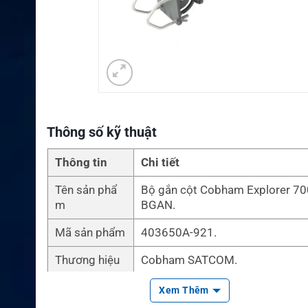
Thông số kỹ thuật
Thông tin
Chi tiết
Tên sản phẩ
Bộ gắn cột Cobham Explorer 7
m
BGAN.
Mã sản phẩm
403650A-921.
Thương hiệu
Cobham SATCOM.
Cobham EXPLORER 700/710 Po
Xem Thêm
Tên tiếng Anh
unt Kit.