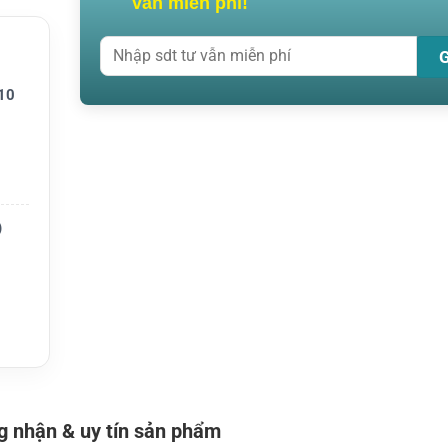
vấn miễn phí!
PLORER
10
rí phù
 bán h
)
ộ, trạm
 nhận & uy tín sản phẩm