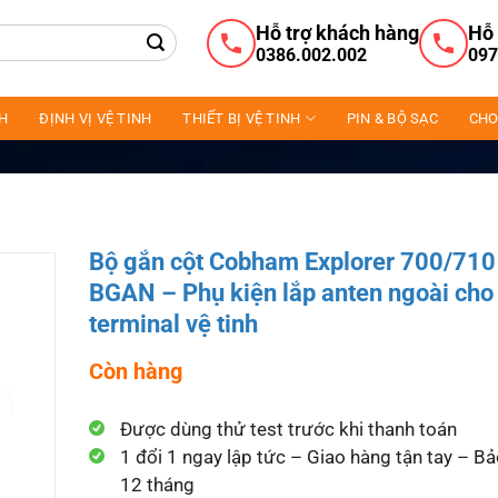
Hỗ trợ khách hàng
Hỗ 
0386.002.002
097
NH
ĐỊNH VỊ VỆ TINH
THIẾT BỊ VỆ TINH
PIN & BỘ SẠC
CHO
Bộ gắn cột Cobham Explorer 700/710
BGAN – Phụ kiện lắp anten ngoài cho
terminal vệ tinh
Còn hàng
Được dùng thử test trước khi thanh toán
1 đổi 1 ngay lập tức – Giao hàng tận tay – B
12 tháng