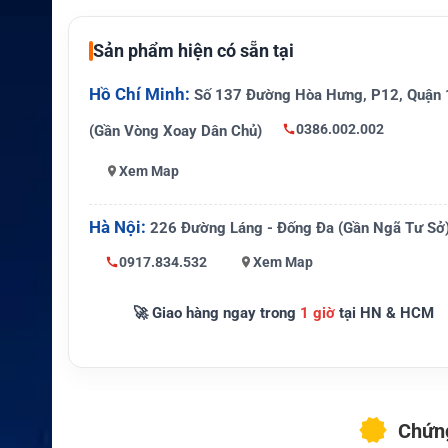
Loại phụ kiện
Bộ giá đỡ lắp anten ngoài
Sản phẩm hiện có sẵn tại
Thiết bị tươn
Cobham EXPLORER 700 và EX
g thích
Hồ Chí Minh:
710
Số 137 Đường Hòa Hưng, P12, Quận 
0386.002.002
(Gần Vòng Xoay Dân Chủ)
Cột, ống, bề mặt phẳng hoặc vị t
Vị trí lắp
hợp
Xem Map
1 inch hoặc 1.5 inch theo nguồn
Cỡ ống hỗ trợ
àng chuyên ngành
Hà Nội:
226 Đường Láng - Đống Đa (Gần Ngã Tư Sở
Khả năng chỉ
0917.834.532
Xem Map
Xoay theo trục X và Y
nh hướng
🚀 Giao hàng ngay trong
1 giờ
tại HN & HCM
Truyền thông hiện trường, cứu h
Ứng dụng
tạm, BGAN vùng xa
Chứng