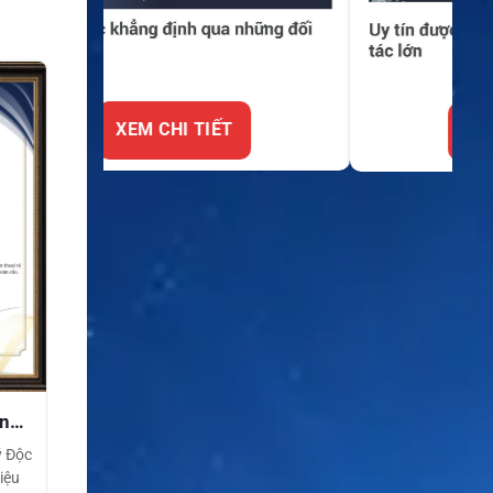
XEM CHI TIẾT
ền
ý Độc
iệu