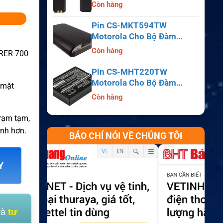
APX6000, APX7000,
Còn hàng
APX8000, SRX2200
Pin CS-MKT594TW
Motorola Cho Bộ Đàm
ã
Astro Saber, MX1000,
Còn hàng
ORER 700
MX2000, MX3000
Pin CS-MHT220TW
Motorola Cho Bộ Đàm
ề mặt
MT700, HT210, HT220,
Còn hàng
MT500
trạm tạm,
ịnh hơn.
BÁO CHÍ NÓI VỀ CHÚNG TÔI
Y
và
tư