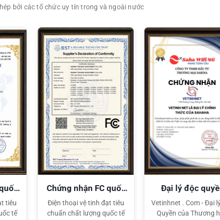
ép bởi các tổ chức uy tín trong và ngoài nước
XEM CHI TIẾT
XEM CHI TIẾT
 quốc
Chứng nhận FC quốc
Đại lý độc quy
tế
Sahaha
t tiêu
Điện thoại vệ tinh đạt tiêu
Vetinhnet . Com - Đại l
uốc tế
chuẩn chất lượng quốc tế
Quyền của Thương h