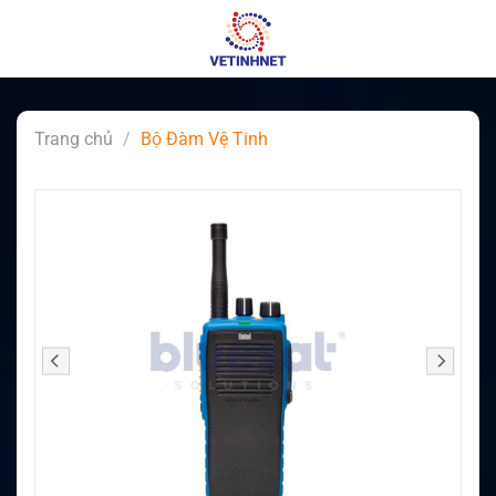
Skip
to
content
Trang chủ
/
Bộ Đàm Vệ Tinh