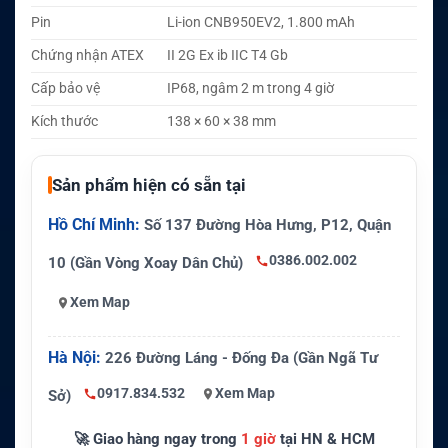
Pin
Li-ion CNB950EV2, 1.800 mAh
Chứng nhận ATEX
II 2G Ex ib IIC T4 Gb
Cấp bảo vệ
IP68, ngâm 2 m trong 4 giờ
Kích thước
138 × 60 × 38 mm
Sản phẩm hiện có sẵn tại
Hồ Chí Minh:
Số 137 Đường Hòa Hưng, P12, Quận
0386.002.002
10 (Gần Vòng Xoay Dân Chủ)
Xem Map
Hà Nội:
226 Đường Láng - Đống Đa (Gần Ngã Tư
0917.834.532
Xem Map
Sở)
🚀 Giao hàng ngay trong
1 giờ
tại HN & HCM