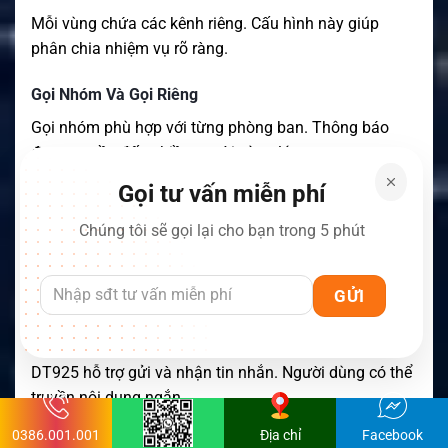
Mỗi vùng chứa các kênh riêng. Cấu hình này giúp
phân chia nhiệm vụ rõ ràng.
Gọi Nhóm Và Gọi Riêng
Gọi nhóm phù hợp với từng phòng ban. Thông báo
được truyền đến nhiều người cùng lúc.
Gọi tư vấn miễn phí
Gọi riêng phù hợp với trao đổi cá nhân. Nội dung
không làm gián đoạn nhóm khác.
Chúng tôi sẽ gọi lại cho bạn trong 5 phút
Caller ID giúp nhận biết người đang phát. Người quản
lý dễ theo dõi liên lạc hơn.
Gửi Và Nhận Tin Nhắn DMR
DT925 hỗ trợ gửi và nhận tin nhắn. Người dùng có thể
truyền nội dung ngắn.
0386.001.001
Địa chỉ
Facebook
Tin nhắn phù hợp với khu vực nhiều tiếng ồn. Nội dung