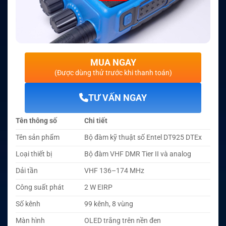
MUA NGAY
(Được dùng thử trước khi thanh toán)
TƯ VẤN NGAY
Tên thông số
Chi tiết
Tên sản phẩm
Bộ đàm kỹ thuật số Entel DT925 DTEx
Loại thiết bị
Bộ đàm VHF DMR Tier II và analog
Dải tần
VHF 136–174 MHz
Công suất phát
2 W EIRP
Số kênh
99 kênh, 8 vùng
Màn hình
OLED trắng trên nền đen