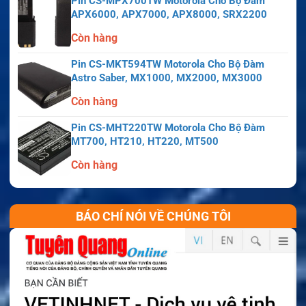
Pin CS-MPX700TW Motorola Cho Bộ Đàm
APX6000, APX7000, APX8000, SRX2200
Còn hàng
Pin CS-MKT594TW Motorola Cho Bộ Đàm
Astro Saber, MX1000, MX2000, MX3000
Còn hàng
Pin CS-MHT220TW Motorola Cho Bộ Đàm
MT700, HT210, HT220, MT500
Còn hàng
BÁO CHÍ NÓI VỀ CHÚNG TÔI