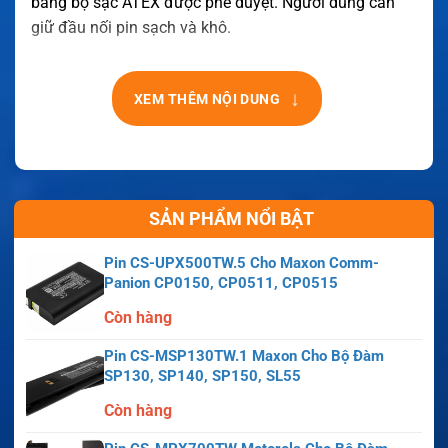
bằng bộ sạc ATEX được phê duyệt. Người dùng cần
giữ đầu nối pin sạch và khô.
↓
XEM THÊM NỘI DUNG
SẢN PHẨM NỔI BẬT
Pin CS-UPX500TW.5 Cho Maxon Comm-
Panion CP0150, CP0511, CP0515
Còn hàng
Pin CS-MSP130TW.1 Maxon Cho Bộ Đàm
SP130, SP140, SP150, SL55
Còn hàng