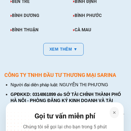
BẾN TRE
BÌNH ĐỊNH
BÌNH DƯƠNG
BÌNH PHƯỚC
BÌNH THUẬN
CÀ MAU
XEM THÊM ▼
CÔNG TY TNHH ĐẦU TƯ THƯƠNG MẠI SARINA
Người đại diện pháp luật: NGUYỄN THỊ PHƯƠNG
GPĐKKD: 0314861899 do SỞ TÀI CHÍNH THÀNH PHỐ
HÀ NỘI - PHÒNG ĐĂNG KÝ KINH DOANH VÀ TÀI
CHÍNH DOANH NGHIỆP cấp. Đăng ký lần đầu: ngày 26
tháng 01 năm 2018. Đăng ký thay đổi lần thứ: 4, ngày 31
Gọi tư vấn miễn phí
tháng 03 năm 2026
Chúng tôi sẽ gọi lại cho bạn trong 5 phút
226 Đường Láng, Đống Đa, Hà Nội