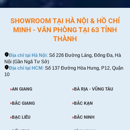
SHOWROOM TẠI HÀ NỘI & HỒ CHÍ
MINH - VĂN PHÒNG TẠI 63 TỈNH
THÀNH
Địa chỉ tại Hà Nội:
Số 226 Đường Láng, Đống Đa, Hà
Nội (Gần Ngã Tư Sở)
Địa chỉ tại HCM:
Số 137 Đường Hòa Hưng, P12, Quận
10
AN GIANG
BÀ RỊA - VŨNG TÀU
BẮC GIANG
BẮC KẠN
BẠC LIÊU
BẮC NINH