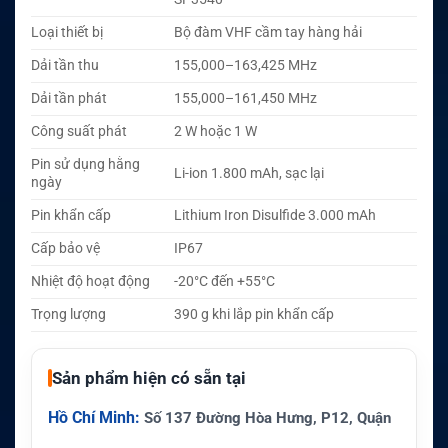
Loại thiết bị
Bộ đàm VHF cầm tay hàng hải
Dải tần thu
155,000–163,425 MHz
Dải tần phát
155,000–161,450 MHz
Công suất phát
2 W hoặc 1 W
Pin sử dụng hằng
Li-ion 1.800 mAh, sạc lại
ngày
Pin khẩn cấp
Lithium Iron Disulfide 3.000 mAh
Cấp bảo vệ
IP67
Nhiệt độ hoạt động
-20°C đến +55°C
Trọng lượng
390 g khi lắp pin khẩn cấp
Sản phẩm hiện có sẵn tại
Hồ Chí Minh:
Số 137 Đường Hòa Hưng, P12, Quận