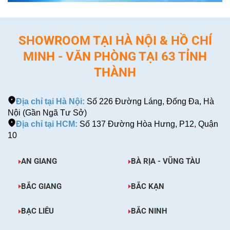
SHOWROOM TẠI HÀ NỘI & HỒ CHÍ
MINH - VĂN PHÒNG TẠI 63 TỈNH
THÀNH
Địa chỉ tại Hà Nội:
Số 226 Đường Láng, Đống Đa, Hà
Nội (Gần Ngã Tư Sở)
Địa chỉ tại HCM:
Số 137 Đường Hòa Hưng, P12, Quận
10
AN GIANG
BÀ RỊA - VŨNG TÀU
BẮC GIANG
BẮC KẠN
BẠC LIÊU
BẮC NINH