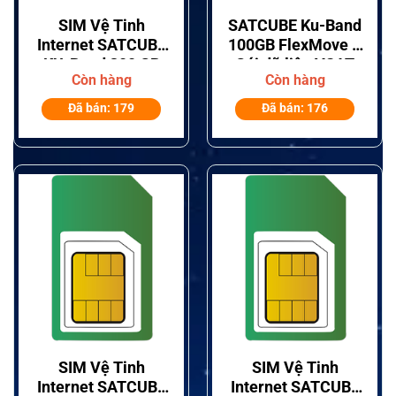
SIM Vệ Tinh
SATCUBE Ku-Band
Internet SATCUBE
100GB FlexMove –
KU-Band 300 GB
Gói dữ liệu VSAT
Còn hàng
Còn hàng
Flex Move
MIR 10/3 Mbps
cho vùng xa
Đã bán: 179
Đã bán: 176
SIM Vệ Tinh
SIM Vệ Tinh
Internet SATCUBE
Internet SATCUBE