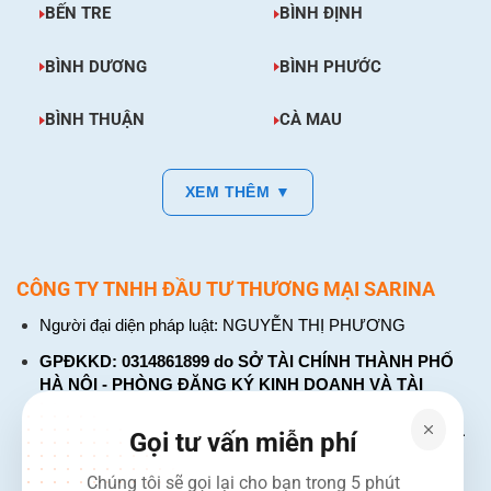
BẾN TRE
BÌNH ĐỊNH
BÌNH DƯƠNG
BÌNH PHƯỚC
BÌNH THUẬN
CÀ MAU
XEM THÊM ▼
CÔNG TY TNHH ĐẦU TƯ THƯƠNG MẠI SARINA
Người đại diện pháp luật: NGUYỄN THỊ PHƯƠNG
GPĐKKD: 0314861899 do SỞ TÀI CHÍNH THÀNH PHỐ
HÀ NỘI - PHÒNG ĐĂNG KÝ KINH DOANH VÀ TÀI
CHÍNH DOANH NGHIỆP cấp. Đăng ký lần đầu: ngày 26
tháng 01 năm 2018. Đăng ký thay đổi lần thứ: 4, ngày 31
Gọi tư vấn miễn phí
tháng 03 năm 2026
Chúng tôi sẽ gọi lại cho bạn trong 5 phút
226 Đường Láng, Đống Đa, Hà Nội