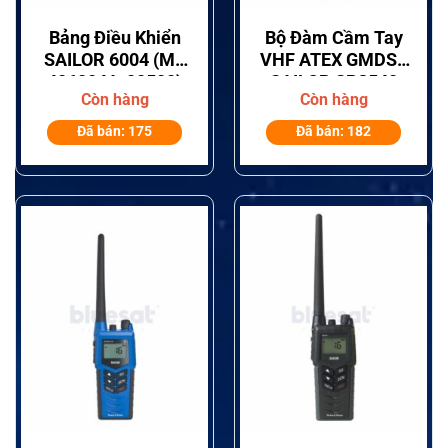
Bảng Điều Khiển
Bộ Đàm Cầm Tay
SAILOR 6004 (Mã
VHF ATEX GMDSS
406004A-00500)
SAILOR SP3540
Còn hàng
Còn hàng
Đã bán: 175
Đã bán: 182