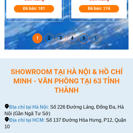
Cobham Explorer
710 BGAN
Đã bán: 181
Đã bán: 174
1
2
3
4
5
SHOWROOM TẠI HÀ NỘI & HỒ CHÍ
MINH - VĂN PHÒNG TẠI 63 TỈNH
THÀNH
Địa chỉ tại Hà Nội:
Số 226 Đường Láng, Đống Đa, Hà
Nội (Gần Ngã Tư Sở)
Địa chỉ tại HCM:
Số 137 Đường Hòa Hưng, P12, Quận
10