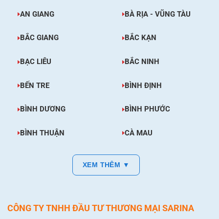
AN GIANG
BÀ RỊA - VŨNG TÀU
BẮC GIANG
BẮC KẠN
BẠC LIÊU
BẮC NINH
BẾN TRE
BÌNH ĐỊNH
BÌNH DƯƠNG
BÌNH PHƯỚC
BÌNH THUẬN
CÀ MAU
XEM THÊM ▼
CÔNG TY TNHH ĐẦU TƯ THƯƠNG MẠI SARINA