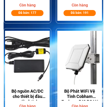
Sailor 6130 LRIT
tinh Cobham
Còn hàng
Còn hàng
Explorer 300-500
BGAN
Đã bán: 177
Đã bán: 191
Bộ nguồn AC/DC
Bộ Phát WiFi Vệ
cho thiết bị đầu
Tinh Cobham
cuối vệ tinh
Explorer 540 BGAN
Còn hàng
Còn hàng