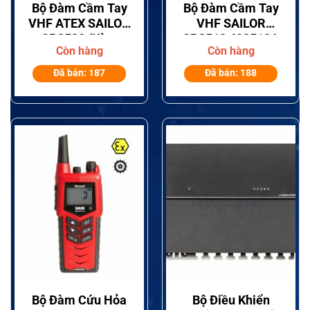
Bộ Đàm Cầm Tay
Bộ Đàm Cầm Tay
VHF ATEX SAILOR
VHF SAILOR
SP3530 (Kèm
SP3510 403510A
Còn hàng
Còn hàng
Scrambler Và
CTCSS)
Đã bán: 187
Đã bán: 188
Bộ Đàm Cứu Hỏa
Bộ Điều Khiển