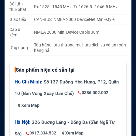
Dải tần
Rx 1525–1545 MHz, Tx 1626.5–1646.5 MHz
thu/phát
Giao tiếp
CAN-BUS, NMEA 2000 DeviceNet Mini-style
Cáp đi
NMEA 2000 Mini Device Cable 30m
kèm
Tàu hàng, tàu thương mại, tàu dịch vụ và an toàn
Ứng dụng
hàng hải
Sản phẩm hiện có sẵn tại
Hồ Chí Minh:
Số 137 Đường Hòa Hưng, P12, Quận
0386.002.002
10 (Gần Vòng Xoay Dân Chủ)
Xem Map
Hà Nội:
226 Đường Láng - Đống Đa (Gần Ngã Tư
0917.834.532
Xem Map
Sở)