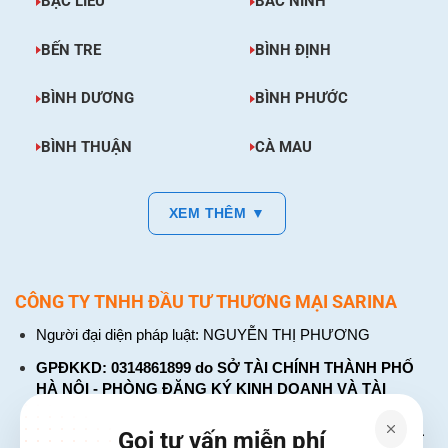
BẠC LIÊU
BẮC NINH
BẾN TRE
BÌNH ĐỊNH
BÌNH DƯƠNG
BÌNH PHƯỚC
BÌNH THUẬN
CÀ MAU
XEM THÊM ▼
CÔNG TY TNHH ĐẦU TƯ THƯƠNG MẠI SARINA
Người đại diện pháp luật: NGUYỄN THỊ PHƯƠNG
GPĐKKD: 0314861899 do SỞ TÀI CHÍNH THÀNH PHỐ
HÀ NỘI - PHÒNG ĐĂNG KÝ KINH DOANH VÀ TÀI
CHÍNH DOANH NGHIỆP cấp. Đăng ký lần đầu: ngày 26
tháng 01 năm 2018. Đăng ký thay đổi lần thứ: 4, ngày 31
Gọi tư vấn miễn phí