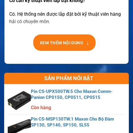
Có cần kỹ thuật viên lắp đặt không?
Có. Hệ thống nên được lắp đặt bởi kỹ thuật viên hàng
hải có chuyên môn.
↓
XEM THÊM NỘI DUNG
SẢN PHẨM NỔI BẬT
Pin CS-UPX500TW.5 Cho Maxon Comm-
Panion CP0150, CP0511, CP0515
Còn hàng
Pin CS-MSP130TW.1 Maxon Cho Bộ Đàm
SP130, SP140, SP150, SL55