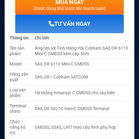
MUA NGAY
(Được dùng thử trước khi thanh toán)
TƯ VẤN NGAY
Thông tin
Chi tiết
Tên sản
Ăng-ten Vệ Tinh Hàng Hải Cobham SAILOR 6110
phẩm
Mini-C GMDSS kèm cáp 30m
Model
SAILOR 6110 Mini-C GMDSS
Hãng sản
SAILOR / Cobham SATCOM
xuất
Loại sản
Hệ thống Inmarsat-C GMDSS cho tàu biển
phẩm
Terminal
SAILOR 3027C mini-C GMDSS Terminal
chính
Chức
năng hỗ
GMDSS, SSAS, LRIT theo cấu hình phù hợp
trợ