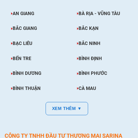
AN GIANG
BÀ RỊA - VŨNG TÀU
BẮC GIANG
BẮC KẠN
BẠC LIÊU
BẮC NINH
BẾN TRE
BÌNH ĐỊNH
BÌNH DƯƠNG
BÌNH PHƯỚC
BÌNH THUẬN
CÀ MAU
XEM THÊM ▼
CÔNG TY TNHH ĐẦU TƯ THƯƠNG MẠI SARINA