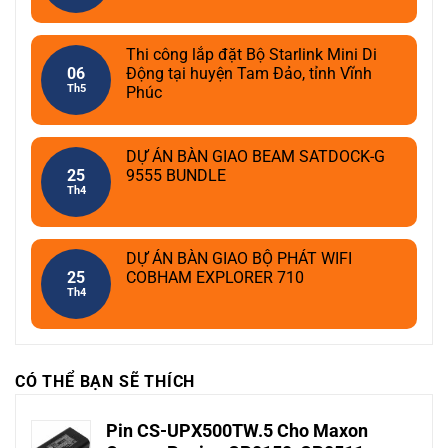
Thi công lắp đặt Bộ Starlink Mini Di
06
Động tại huyện Tam Đảo, tỉnh Vĩnh
Th5
Phúc
DỰ ÁN BÀN GIAO BEAM SATDOCK-G
25
9555 BUNDLE
Th4
DỰ ÁN BÀN GIAO BỘ PHÁT WIFI
25
COBHAM EXPLORER 710
Th4
CÓ THỂ BẠN SẼ THÍCH
Pin CS-UPX500TW.5 Cho Maxon