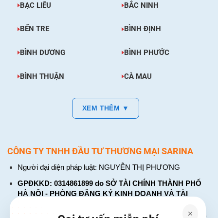
BẠC LIÊU
BẮC NINH
BẾN TRE
BÌNH ĐỊNH
BÌNH DƯƠNG
BÌNH PHƯỚC
BÌNH THUẬN
CÀ MAU
XEM THÊM ▼
CÔNG TY TNHH ĐẦU TƯ THƯƠNG MẠI SARINA
Người đại diện pháp luật: NGUYỄN THỊ PHƯƠNG
GPĐKKD: 0314861899 do SỞ TÀI CHÍNH THÀNH PHỐ
HÀ NỘI - PHÒNG ĐĂNG KÝ KINH DOANH VÀ TÀI
CHÍNH DOANH NGHIỆP cấp. Đăng ký lần đầu: ngày 26
tháng 01 năm 2018. Đăng ký thay đổi lần thứ: 4, ngày 31