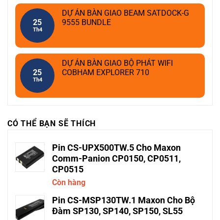
DỰ ÁN BÀN GIAO BEAM SATDOCK-G
25
9555 BUNDLE
Th4
DỰ ÁN BÀN GIAO BỘ PHÁT WIFI
25
COBHAM EXPLORER 710
Th4
CÓ THỂ BẠN SẼ THÍCH
Pin CS-UPX500TW.5 Cho Maxon
Comm-Panion CP0150, CP0511,
CP0515
Còn hàng
Pin CS-MSP130TW.1 Maxon Cho Bộ
Đàm SP130, SP140, SP150, SL55