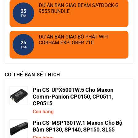
DỰ ÁN BÀN GIAO BEAM SATDOCK-G
25
9555 BUNDLE
Th4
DỰ ÁN BÀN GIAO BỘ PHÁT WIFI
25
COBHAM EXPLORER 710
Th4
CÓ THỂ BẠN SẼ THÍCH
Pin CS-UPX500TW.5 Cho Maxon
Comm-Panion CP0150, CP0511,
CP0515
Còn hàng
Pin CS-MSP130TW.1 Maxon Cho Bộ
Đàm SP130, SP140, SP150, SL55
Còn hàng