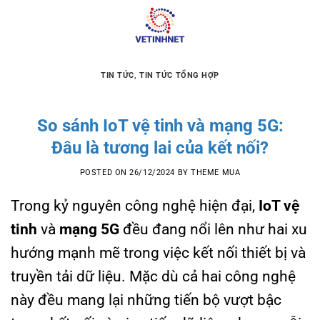
Skip
to
content
TIN TỨC
,
TIN TỨC TỔNG HỢP
So sánh IoT vệ tinh và mạng 5G:
Đâu là tương lai của kết nối?
POSTED ON
26/12/2024
BY
THEME MUA
Trong kỷ nguyên công nghệ hiện đại,
IoT vệ
tinh
và
mạng 5G
đều đang nổi lên như hai xu
hướng mạnh mẽ trong việc kết nối thiết bị và
truyền tải dữ liệu. Mặc dù cả hai công nghệ
này đều mang lại những tiến bộ vượt bậc