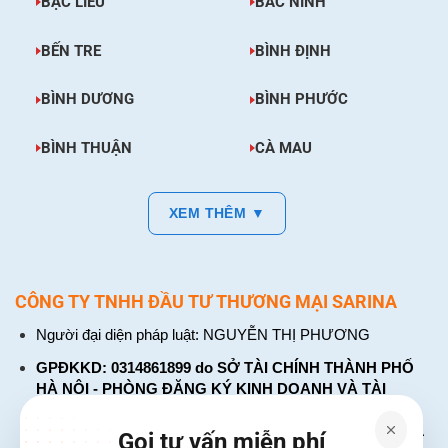
BẠC LIÊU
BẮC NINH
BẾN TRE
BÌNH ĐỊNH
BÌNH DƯƠNG
BÌNH PHƯỚC
BÌNH THUẬN
CÀ MAU
XEM THÊM ▼
CÔNG TY TNHH ĐẦU TƯ THƯƠNG MẠI SARINA
Người đại diện pháp luật: NGUYỄN THỊ PHƯƠNG
GPĐKKD: 0314861899 do SỞ TÀI CHÍNH THÀNH PHỐ
HÀ NỘI - PHÒNG ĐĂNG KÝ KINH DOANH VÀ TÀI
CHÍNH DOANH NGHIỆP cấp. Đăng ký lần đầu: ngày 26
tháng 01 năm 2018. Đăng ký thay đổi lần thứ: 4, ngày 31
Gọi tư vấn miễn phí