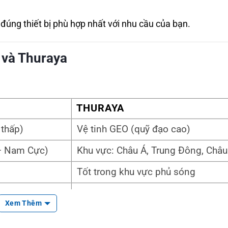
 đúng thiết bị phù hợp nhất với nhu cầu của bạn.
 và Thuraya
THURAYA
 thấp)
Vệ tinh GEO (quỹ đạo cao)
– Nam Cực)
Khu vực: Châu Á, Trung Đông, Châu
Tốt trong khu vực phủ sóng
IC-SAT100
Thuraya XT-PRO, X5-Touch
Xem Thêm