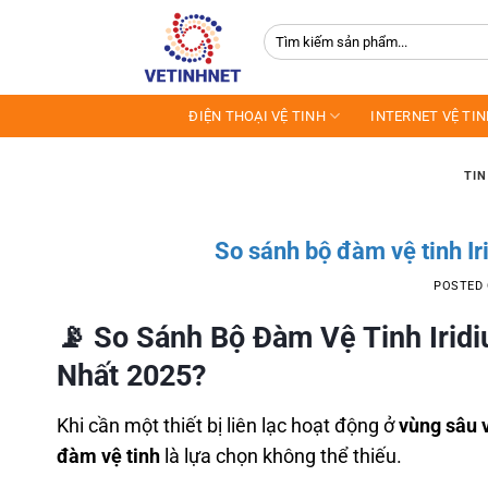
Skip
Tìm
to
kiếm:
content
ĐIỆN THOẠI VỆ TINH
INTERNET VỆ TI
TIN
So sánh bộ đàm vệ tinh Ir
POSTED
📡
So Sánh Bộ Đàm Vệ Tinh Irid
Nhất 2025?
Khi cần một thiết bị liên lạc hoạt động ở
vùng sâu 
đàm vệ tinh
là lựa chọn không thể thiếu.