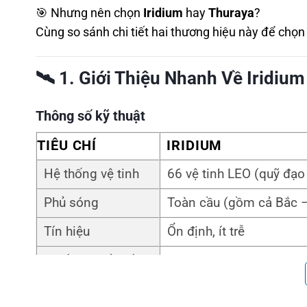
🎯 Nhưng nên chọn
Iridium
hay
Thuraya
?
Cùng so sánh chi tiết hai thương hiệu này để chọn
🛰️
1. Giới Thiệu Nhanh Về Iridium
Thông số kỹ thuật
TIÊU CHÍ
IRIDIUM
Hệ thống vệ tinh
66 vệ tinh LEO (quỹ đạo
Phủ sóng
Toàn cầu (gồm cả Bắc 
Tín hiệu
Ổn định, ít trễ
Thiết bị phổ biến
Iridium 9575 Extreme, 