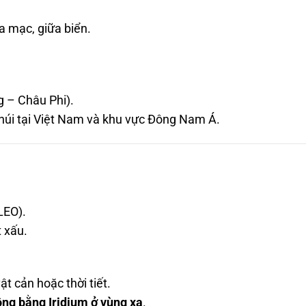
sa mạc, giữa biển.
 – Châu Phi).
 núi tại Việt Nam và khu vực Đông Nam Á.
LEO).
t xấu.
t cản hoặc thời tiết.
ng bằng Iridium ở vùng xa
.