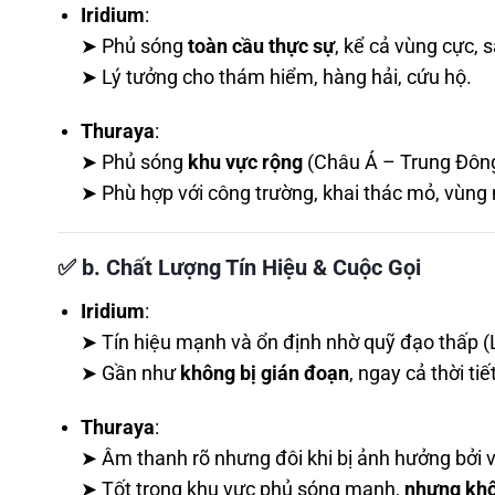
Iridium
:
➤ Phủ sóng
toàn cầu thực sự
, kể cả vùng cực, 
➤ Lý tưởng cho thám hiểm, hàng hải, cứu hộ.
Thuraya
:
➤ Phủ sóng
khu vực rộng
(Châu Á – Trung Đông
➤ Phù hợp với công trường, khai thác mỏ, vùng
✅
b. Chất Lượng Tín Hiệu & Cuộc Gọi
Iridium
:
➤ Tín hiệu mạnh và ổn định nhờ quỹ đạo thấp (
➤ Gần như
không bị gián đoạn
, ngay cả thời tiế
Thuraya
:
➤ Âm thanh rõ nhưng đôi khi bị ảnh hưởng bởi vậ
➤ Tốt trong khu vực phủ sóng mạnh,
nhưng khô