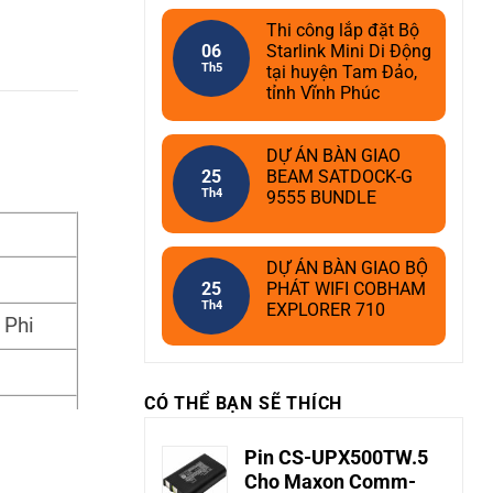
Thi công lắp đặt Bộ
06
Starlink Mini Di Động
Th5
tại huyện Tam Đảo,
tỉnh Vĩnh Phúc
DỰ ÁN BÀN GIAO
25
BEAM SATDOCK-G
Th4
9555 BUNDLE
DỰ ÁN BÀN GIAO BỘ
25
PHÁT WIFI COBHAM
Th4
EXPLORER 710
 Phi
CÓ THỂ BẠN SẼ THÍCH
Pin CS-UPX500TW.5
Cho Maxon Comm-