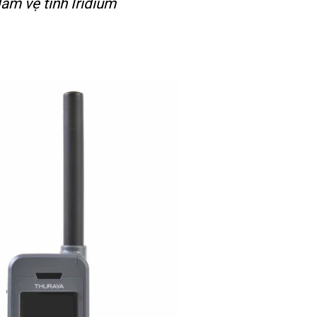
àm vệ tinh Iridium