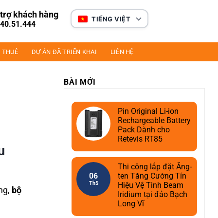
trợ khách hàng
TIẾNG VIỆT
40.51.444
 THUÊ
DỰ ÁN ĐÃ TRIỂN KHAI
LIÊN HỆ
BÀI MỚI
Pin Original Li-ion
Rechargeable Battery
Pack Dành cho
Retevis RT85
u
Thi công lắp đặt Ăng-
06
ten Tăng Cường Tín
Th5
Hiệu Vệ Tinh Beam
ng,
bộ
Iridium tại đảo Bạch
Long Vĩ