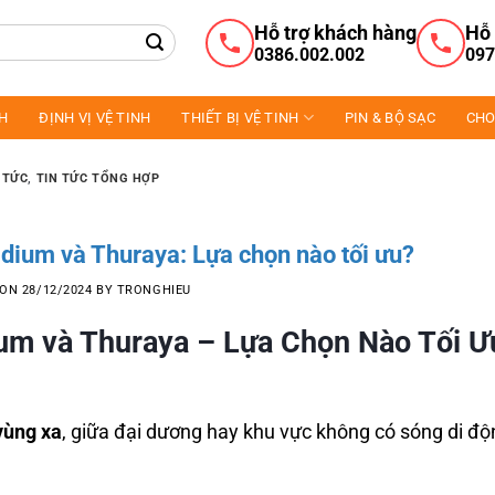
Hỗ trợ khách hàng
Hỗ 
0386.002.002
097
NH
ĐỊNH VỊ VỆ TINH
THIẾT BỊ VỆ TINH
PIN & BỘ SẠC
CHO
 TỨC
,
TIN TỨC TỔNG HỢP
idium và Thuraya: Lựa chọn nào tối ưu?
 ON
28/12/2024
BY
TRONGHIEU
ium và Thuraya – Lựa Chọn Nào Tối Ư
vùng xa
, giữa đại dương hay khu vực không có sóng di độ