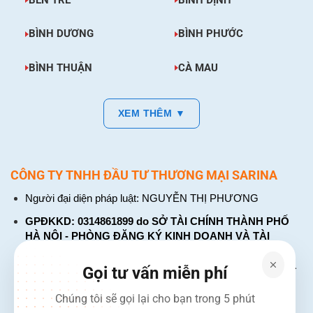
BÌNH DƯƠNG
BÌNH PHƯỚC
BÌNH THUẬN
CÀ MAU
XEM THÊM ▼
CÔNG TY TNHH ĐẦU TƯ THƯƠNG MẠI SARINA
Người đại diện pháp luật: NGUYỄN THỊ PHƯƠNG
GPĐKKD: 0314861899 do SỞ TÀI CHÍNH THÀNH PHỐ
HÀ NỘI - PHÒNG ĐĂNG KÝ KINH DOANH VÀ TÀI
CHÍNH DOANH NGHIỆP cấp. Đăng ký lần đầu: ngày 26
tháng 01 năm 2018. Đăng ký thay đổi lần thứ: 4, ngày 31
Gọi tư vấn miễn phí
tháng 03 năm 2026
Chúng tôi sẽ gọi lại cho bạn trong 5 phút
226 Đường Láng, Đống Đa, Hà Nội