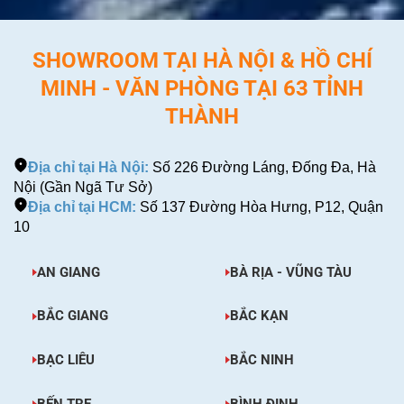
SHOWROOM TẠI HÀ NỘI & HỒ CHÍ
MINH - VĂN PHÒNG TẠI 63 TỈNH
THÀNH
Địa chỉ tại Hà Nội:
Số 226 Đường Láng, Đống Đa, Hà
Nội (Gần Ngã Tư Sở)
Địa chỉ tại HCM:
Số 137 Đường Hòa Hưng, P12, Quận
10
AN GIANG
BÀ RỊA - VŨNG TÀU
BẮC GIANG
BẮC KẠN
BẠC LIÊU
BẮC NINH
BẾN TRE
BÌNH ĐỊNH