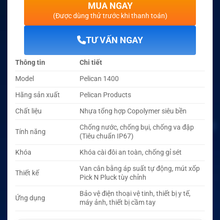
MUA NGAY
(Được dùng thử trước khi thanh toán)
TƯ VẤN NGAY
Thông tin
Chi tiết
Model
Pelican 1400
Hãng sản xuất
Pelican Products
Chất liệu
Nhựa tổng hợp Copolymer siêu bền
Chống nước, chống bụi, chống va đập
Tính năng
(Tiêu chuẩn IP67)
Khóa
Khóa cài đôi an toàn, chống gỉ sét
Van cân bằng áp suất tự động, mút xốp
Thiết kế
Pick N Pluck tùy chỉnh
Bảo vệ điện thoại vệ tinh, thiết bị y tế,
Ứng dụng
máy ảnh, thiết bị cầm tay