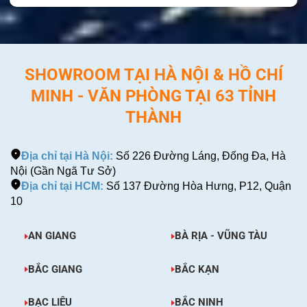
SHOWROOM TẠI HÀ NỘI & HỒ CHÍ
MINH - VĂN PHÒNG TẠI 63 TỈNH
THÀNH
Địa chỉ tại Hà Nội:
Số 226 Đường Láng, Đống Đa, Hà
Nội (Gần Ngã Tư Sở)
Địa chỉ tại HCM:
Số 137 Đường Hòa Hưng, P12, Quận
10
AN GIANG
BÀ RỊA - VŨNG TÀU
BẮC GIANG
BẮC KẠN
BẠC LIÊU
BẮC NINH