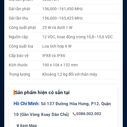
Dải tần phát
156,000–161,450 MHz
Dải tần thu
156,000–163,425 MHz
Công suất phát
25 W và dưới 1 W
Nguồn cấp
12 VDC, hoạt động trong 10,8–15,6 VDC
Công suất loa
Loa tích hợp 6 W
Cấp bảo vệ
IPX8 và IPX6
Kích thước
190 × 106 × 132 mm
Trọng lượng
Khoảng 1,2 kg đối với thân máy
Sản phẩm hiện có sẵn tại
Hồ Chí Minh:
Số 137 Đường Hòa Hưng, P12, Quận
0386.002.002
10 (Gần Vòng Xoay Dân Chủ)
Xem Map