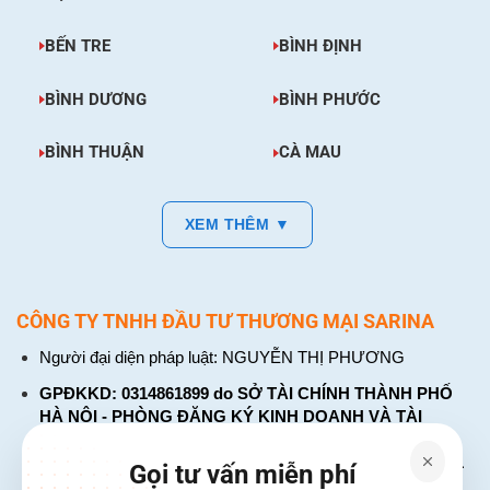
BẾN TRE
BÌNH ĐỊNH
BÌNH DƯƠNG
BÌNH PHƯỚC
BÌNH THUẬN
CÀ MAU
XEM THÊM ▼
CÔNG TY TNHH ĐẦU TƯ THƯƠNG MẠI SARINA
Người đại diện pháp luật: NGUYỄN THỊ PHƯƠNG
GPĐKKD: 0314861899 do SỞ TÀI CHÍNH THÀNH PHỐ
HÀ NỘI - PHÒNG ĐĂNG KÝ KINH DOANH VÀ TÀI
CHÍNH DOANH NGHIỆP cấp. Đăng ký lần đầu: ngày 26
tháng 01 năm 2018. Đăng ký thay đổi lần thứ: 4, ngày 31
Gọi tư vấn miễn phí
tháng 03 năm 2026