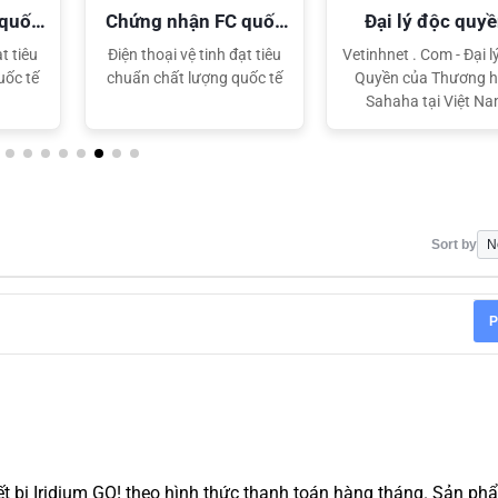
 quốc
Chứng nhận FC quốc
Đại lý độc quy
tế
Sahaha
t tiêu
Điện thoại vệ tinh đạt tiêu
Vetinhnet . Com - Đại l
uốc tế
chuẩn chất lượng quốc tế
Quyền của Thương h
Sahaha tại Việt N
Sort by
P
ết bị Iridium GO! theo hình thức thanh toán hàng tháng. Sản p