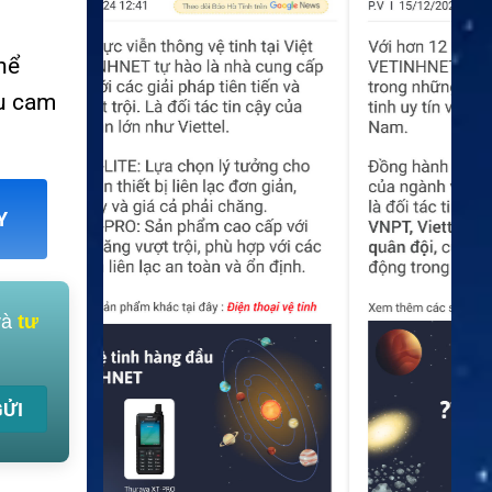
hể
àu cam
Y
và
tư