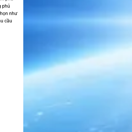
g phủ
 chọn như
hu cầu