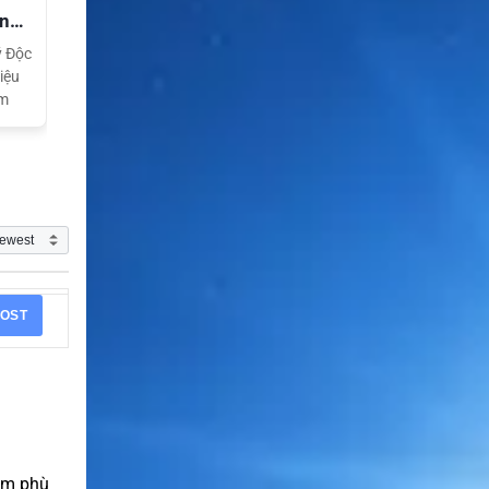
ền
ý Độc
iệu
am
OST
hẩm phù