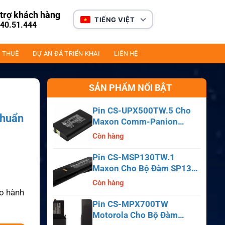
trợ khách hàng
TIẾNG VIỆT
40.51.444
 THUÊ
DỰ ÁN ĐÃ TRIỂN KHAI
LIÊN HỆ
SẢN PHẨM NỔI BẬT
Pin CS-UPX500TW.5 Cho
chuẩn
Maxon Comm-Panion
CP0150, CP0511, CP0515
Còn hàng
Pin CS-MSP130TW.1
Maxon Cho Bộ Đàm SP130,
SP140, SP150, SL55
Còn hàng
ảo hành
Pin CS-MPX700TW
Motorola Cho Bộ Đàm