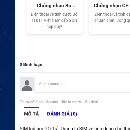
quyền
Chứng nhận Bộ
Chứng nhận CE
TT&TT
tế
ại lý Độc
Điện thoại vệ tinh được Bộ
Điện thoại vệ tinh đạ
ng hiệu
TT&TT Việt Nam cấp GCN
chuẩn chất lượng q
t Nam
hợp quy!
0 Bình luận
Chưa có bình luận nào. Hãy là người đầu tiên!
MÔ TẢ
ĐÁNH GIÁ (0)
SIM Iridium GO Trả Tháng là SIM vệ tinh dùng cho thi