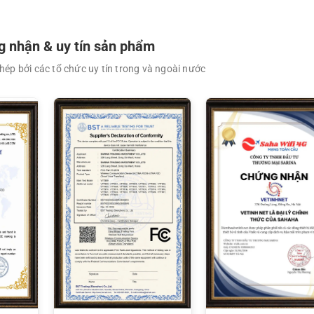
 nhận & uy tín sản phẩm
ép bởi các tổ chức uy tín trong và ngoài nước
XEM CHI TIẾT
XEM CHI TIẾT