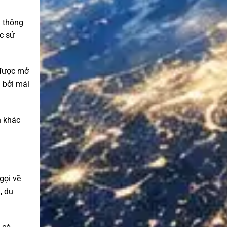
i thông
ặc sử
 được mở
g bởi mái
h khác
gọi về
, du