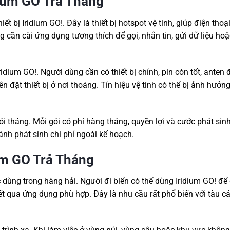
idium GO Trả Tháng
t bị Iridium GO!. Đây là thiết bị hotspot vệ tinh, giúp điện thoạ
 cần cài ứng dụng tương thích để gọi, nhắn tin, gửi dữ liệu ho
idium GO!. Người dùng cần có thiết bị chính, pin còn tốt, anten
n đặt thiết bị ở nơi thoáng. Tín hiệu vệ tinh có thể bị ảnh hưởn
i tháng. Mỗi gói có phí hàng tháng, quyền lợi và cước phát sin
ánh phát sinh chi phí ngoài kế hoạch.
um GO Trả Tháng
dùng trong hàng hải. Người đi biển có thể dùng Iridium GO! để 
 tiết qua ứng dụng phù hợp. Đây là nhu cầu rất phổ biến với tàu cá