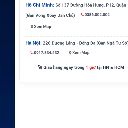
Hồ Chí Minh:
Số 137 Đường Hòa Hưng, P12, Quận 
Gói tham kh
GO! 5, GO! 75, GO! 150, GO! Unli
0386.002.002
(Gần Vòng Xoay Dân Chủ)
ảo
Xem Map
Hình thức sử
Thuê bao tháng, thanh toán định 
dụng
Hà Nội:
226 Đường Láng - Đống Đa (Gần Ngã Tư Sở
Thời gian tối
Thường 3 tháng theo gói tiêu ch
thiểu
0917.834.532
Xem Map
Lưu ý quan tr
Kiểm tra phí kích hoạt, phí tái kíc
🚀 Giao hàng ngay trong
1 giờ
tại HN & HCM
ọng
và điều kiện hủy
Hàng hải, khảo sát, cứu hộ, công t
Ứng dụng
a và liên lạc dự phòng