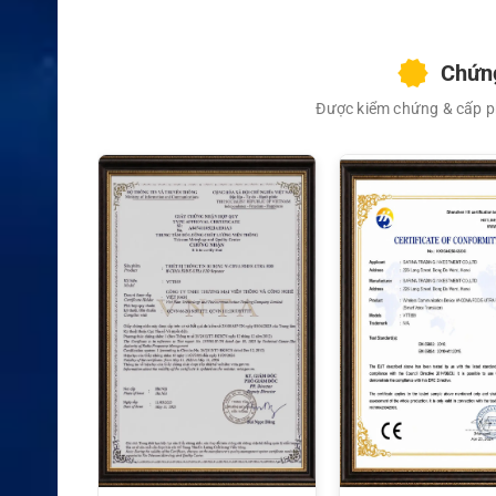
Chứng
Được kiểm chứng & cấp ph
XEM CHI TIẾT