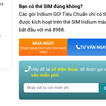
10
Bạn có thẻ SIM đúng không?
mited
Các gói Iridium GO! Tiêu Chuẩn chỉ có t
được kích hoạt trên thẻ SIM Iridium m
kỳ
bắt đầu với mã 8988.
)
uẩn
MUA NGAY
TƯ VẤN NGA
(Được dùng thử trước khi thanh
toán)
h hoạt
rình x
Hãy để lại
số điện thoại
, để được gọi 
vấn miễn phí!