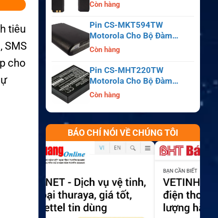
APX6000, APX7000,
Còn hàng
APX8000, SRX2200
Pin CS-MKT594TW
h tiêu
Motorola Cho Bộ Đàm
i, SMS
Astro Saber, MX1000,
Còn hàng
MX2000, MX3000
ợp cho
Pin CS-MHT220TW
dự
Motorola Cho Bộ Đàm
MT700, HT210, HT220,
Còn hàng
MT500
BÁO CHÍ NÓI VỀ CHÚNG TÔI