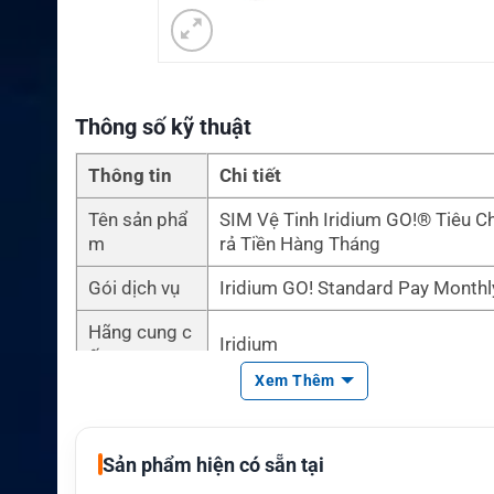
Thông số kỹ thuật
Thông tin
Chi tiết
Tên sản phẩ
SIM Vệ Tinh Iridium GO!® Tiêu C
m
rả Tiền Hàng Tháng
Gói dịch vụ
Iridium GO! Standard Pay Monthl
Hãng cung c
Iridium
ấp mạng
Xem Thêm
Loại sản phẩ
SIM vệ tinh trả tiền hàng tháng
m
Sản phẩm hiện có sẵn tại
Thiết bị tươn
Iridium GO!
g thích