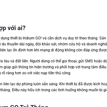
p với ai?
ụng thiết bị Iridium GO! và cần dịch vụ duy trì theo tháng. Sả
đi du thuyền dài ngày, đội khảo sát, nhóm cứu hộ và doanh nghi
 liên lạc ổn định hơn khi mạng di động không còn đáp ứng được
giữa tàu và đất liền. Người dùng có thể gọi thoại, gửi SMS hoặc 
 giúp gửi thông tin hiện trường và phối hợp với trung tâm điều
 rõ ràng hơn so với việc nạp tiền thủ công.
 liên lạc dự phòng luôn sẵn sàng. Khi thiết bị đã được kích ho
g tháng. Điều này hữu ích trong các tình huống không muốn bị g