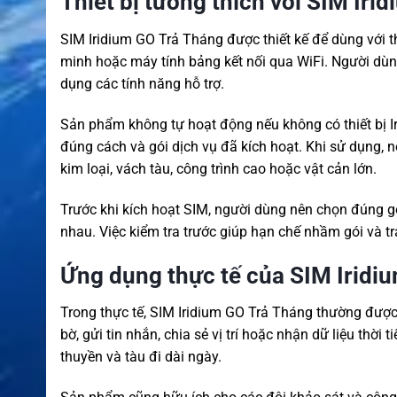
Thiết bị tương thích với SIM Ir
SIM Iridium GO Trả Tháng được thiết kế để dùng với thiế
minh hoặc máy tính bảng kết nối qua WiFi. Người dùng
dụng các tính năng hỗ trợ.
Sản phẩm không tự hoạt động nếu không có thiết bị Ir
đúng cách và gói dịch vụ đã kích hoạt. Khi sử dụng, nê
kim loại, vách tàu, công trình cao hoặc vật cản lớn.
Trước khi kích hoạt SIM, người dùng nên chọn đúng gó
nhau. Việc kiểm tra trước giúp hạn chế nhầm gói và tr
Ứng dụng thực tế của SIM Iridi
Trong thực tế, SIM Iridium GO Trả Tháng thường được 
bờ, gửi tin nhắn, chia sẻ vị trí hoặc nhận dữ liệu thời
thuyền và tàu đi dài ngày.