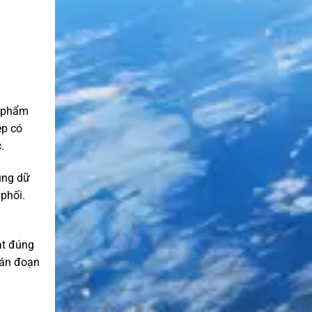
n phẩm
ệp có
.
dùng dữ
 phối.
ạt đúng
ián đoạn