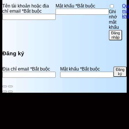
Tên tài khoản hoặc địa
Mật khẩu
*
Bắt buộc
Qu
chỉ email
*
Bắt buộc
mậ
Ghi
kh
nhớ
mật
khẩu
Đăng
nhập
Đăng ký
Địa chỉ email
*
Bắt buộc
Mật khẩu
*
Bắt buộc
Đăng
ký