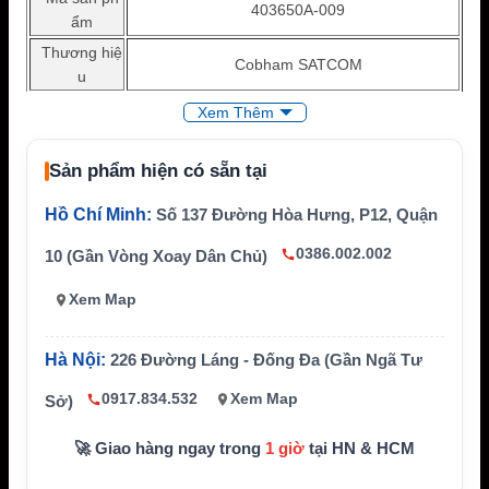
403650A-009
ẩm
Thương hiệ
Cobham SATCOM
u
Tên tiếng A
EXPLORER 300/500/700/710 DC Car Charge
Xem Thêm
nh
r
Loại phụ ki
Sản phẩm hiện có sẵn tại
Cáp sạc xe hơi DC cho thiết bị BGAN
ện
Hồ Chí Minh:
Số 137 Đường Hòa Hưng, P12, Quận
Thiết bị tươ
EXPLORER 300, 500, 510, 700, 710 theo ngu
ng thích
ồn bán hàng chuyên ngành
0386.002.002
10 (Gần Vòng Xoay Dân Chủ)
Nguồn sử d
Ổ nguồn DC trên xe
ụng
Xem Map
Sạc thiết bị BGAN khi di chuyển hoặc làm việc
Ứng dụng
ngoài hiện trường
Hà Nội:
226 Đường Láng - Đống Đa (Gần Ngã Tư
Cần kiểm tra đúng model và cổng nguồn trướ
Lưu ý
0917.834.532
Xem Map
Sở)
c khi sử dụng
🚀 Giao hàng ngay trong
1 giờ
tại HN & HCM