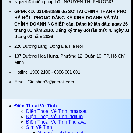
Người đại diện pháp luật: NGUYỄN THỊ PHƯƠNG
GPĐKKD: 0314861899 do SỞ TÀI CHÍNH THÀNH PHỐ
HÀ NỘI - PHÒNG ĐĂNG KÝ KINH DOANH VÀ TÀI
CHÍNH DOANH NGHIỆP cấp. Đăng ký lần đầu: ngày 26
tháng 01 năm 2018. Đăng ký thay đổi lần thứ: 4, ngày 31
tháng 03 năm 2026
226 Đường Láng, Đống Đa, Hà Nội
137 Đường Hòa Hưng, Phường 12, Quận 10, TP. Hồ Chí
Minh
Hotline: 1900 2106 - 0386 001 001
Email:
Giaiphap3g@gmail.com
Điện Thoại Vệ Tinh
Điện Thoại Vệ Tinh Inmarsat
Điện Thoại Vệ Tinh Iridium
Điện Thoại Vệ Tinh Thuraya
Sim Vệ Tinh
Sim Vệ Tinh Inmarsat