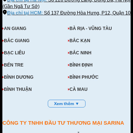
(Gần Ngã Tư Sở)
Địa chỉ tại HCM:
Số 137 Đường Hòa Hưng, P12, Quận 10
AN GIANG
BÀ RỊA - VŨNG TÀU
BẮC GIANG
BẮC KẠN
BẠC LIÊU
BẮC NINH
BẾN TRE
BÌNH ĐỊNH
BÌNH DƯƠNG
BÌNH PHƯỚC
BÌNH THUẬN
CÀ MAU
Xem thêm ▼
CÔNG TY TNHH ĐẦU TƯ THƯƠNG MẠI SARINA