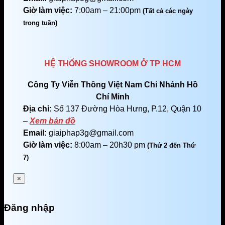
Giờ làm việc:
7:00am – 21:00pm
(Tất cả các ngày
trong tuần)
HỆ THỐNG SHOWROOM Ở TP HCM
Công Ty Viễn Thông Việt Nam Chi Nhánh Hồ
Chí Minh
Địa chỉ:
Số 137 Đường Hòa Hưng, P.12, Quận 10
–
Xem bản đồ
Email:
giaiphap3g@gmail.com
Giờ làm việc:
8:00am – 20h30 pm
(Thứ 2 đến Thứ
7)
×
Đăng nhập