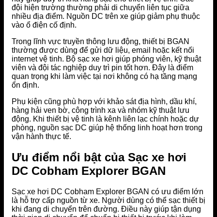
đội hiện trường thường phải di chuyển liên tục giữa
nhiều địa điểm. Nguồn DC trên xe giúp giảm phụ thuộc
vào ổ điện cố định.
Trong lĩnh vực truyền thông lưu động, thiết bị BGAN
thường được dùng để gửi dữ liệu, email hoặc kết nối
internet vệ tinh. Bộ sạc xe hơi giúp phóng viên, kỹ thuật
viên và đội tác nghiệp duy trì pin tốt hơn. Đây là điểm
quan trọng khi làm việc tại nơi không có hạ tầng mạng
ổn định.
Phụ kiện cũng phù hợp với khảo sát địa hình, dầu khí,
hàng hải ven bờ, công trình xa và nhóm kỹ thuật lưu
động. Khi thiết bị vệ tinh là kênh liên lạc chính hoặc dự
phòng, nguồn sạc DC giúp hệ thống linh hoạt hơn trong
vận hành thực tế.
Ưu điểm nổi bật của Sạc xe hơi
DC Cobham Explorer BGAN
Sạc xe hơi DC Cobham Explorer BGAN có ưu điểm lớn
là hỗ trợ cấp nguồn từ xe. Người dùng có thể sạc thiết bị
khi đang di chuyển trên đường. Điều này giúp tận dụng