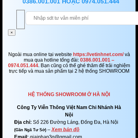
0386.001.001
HOẶC
0974.051.444
×
Ngoài mua online tại website
https://vetinhnet.com/
và
mua qua hotline tổng đài:
0386.001.001 –
0974.051.444
. Bạn cũng có thể ghé thăm để trải nghiệm
trực tiếp và mua sản phẩm tại 2 hệ thống SHOWROOM
HỆ THỐNG SHOWROOM Ở HÀ NỘI
Công Ty Viễn Thông Việt Nam Chi Nhánh Hà
Nội
Địa chỉ:
Số 226 Đường Láng, Đống Đa, Hà Nội
–
Xem bản đồ
(Gần Ngã Tư Sở)
Email:
giaiphap3g@gmail.com