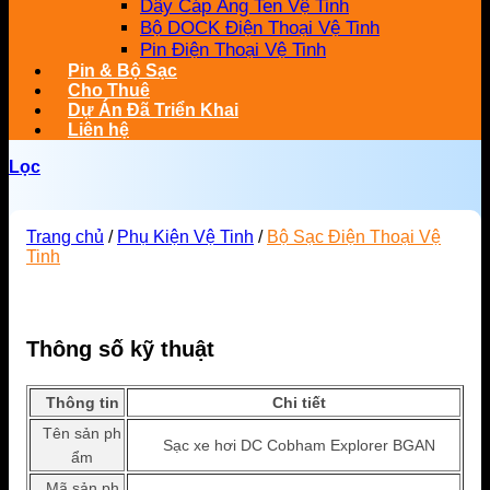
Dây Cáp Ăng Ten Vệ Tinh
Bộ DOCK Điện Thoại Vệ Tinh
Pin Điện Thoại Vệ Tinh
Pin & Bộ Sạc
Cho Thuê
Dự Án Đã Triển Khai
Liên hệ
Lọc
Trang chủ
/
Phụ Kiện Vệ Tinh
/
Bộ Sạc Điện Thoại Vệ
Tinh
Thông số kỹ thuật
Thông tin
Chi tiết
Tên sản ph
Sạc xe hơi DC Cobham Explorer BGAN
ẩm
Mã sản ph