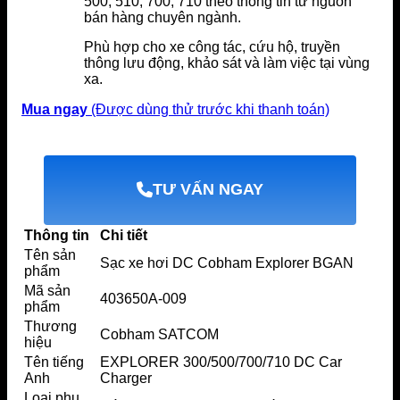
500, 510, 700, 710 theo thông tin từ nguồn
bán hàng chuyên ngành.
Phù hợp cho xe công tác, cứu hộ, truyền
thông lưu động, khảo sát và làm việc tại vùng
xa.
Mua ngay
(Được dùng thử trước khi thanh toán)
TƯ VẤN NGAY
Thông tin
Chi tiết
Tên sản
Sạc xe hơi DC Cobham Explorer BGAN
phẩm
Mã sản
403650A-009
phẩm
Thương
Cobham SATCOM
hiệu
Tên tiếng
EXPLORER 300/500/700/710 DC Car
Anh
Charger
Loại phụ