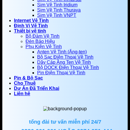
Sim Vệ Tinh Iridium
Sim Vệ Tinh Thuraya
Sim Vệ Tinh VNPT
Internet Vệ Tinh
Định Vị Vệ Tinh
Thiết bị vệ tinh
Bộ Đàm Vệ Tinh
Đèn Báo Hiệu
Phụ Kiện Vệ Tinh
Anten Vệ Tinh (Ăng-ten)
Bộ Sạc Điện Thoại Vệ Tinh
Dây Cáp Ăng Ten Vệ Tinh
Bộ DOCK Điện Thoại Vệ Tinh
Pin Điện Thoại Vệ Tinh
Pin & Bộ Sạc
Cho Thuê
Dự Án Đã Triển Khai
Liên hệ
tổng đài tư vấn miễn phí 24/7