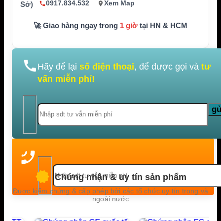
0917.834.532
Xem Map
Sở)
🚀 Giao hàng ngay trong
1 giờ
tại HN & HCM
Hãy để lại
số điện thoại
, để được gọi và
tư
vấn miễn phí!
Chứng nhận & uy tín sản phẩm
Được kiểm chứng & cấp phép bởi các tổ chức uy tín trong và
ngoài nước