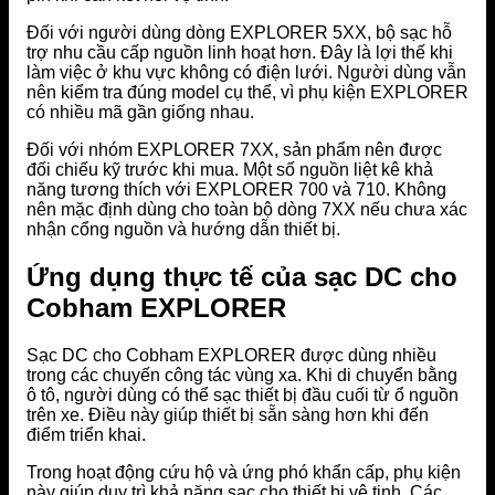
Đối với người dùng dòng EXPLORER 5XX, bộ sạc hỗ
trợ nhu cầu cấp nguồn linh hoạt hơn. Đây là lợi thế khi
làm việc ở khu vực không có điện lưới. Người dùng vẫn
nên kiểm tra đúng model cụ thể, vì phụ kiện EXPLORER
có nhiều mã gần giống nhau.
Đối với nhóm EXPLORER 7XX, sản phẩm nên được
đối chiếu kỹ trước khi mua. Một số nguồn liệt kê khả
năng tương thích với EXPLORER 700 và 710. Không
nên mặc định dùng cho toàn bộ dòng 7XX nếu chưa xác
nhận cổng nguồn và hướng dẫn thiết bị.
Ứng dụng thực tế của sạc DC cho
Cobham EXPLORER
Sạc DC cho Cobham EXPLORER được dùng nhiều
trong các chuyến công tác vùng xa. Khi di chuyển bằng
ô tô, người dùng có thể sạc thiết bị đầu cuối từ ổ nguồn
trên xe. Điều này giúp thiết bị sẵn sàng hơn khi đến
điểm triển khai.
Trong hoạt động cứu hộ và ứng phó khẩn cấp, phụ kiện
này giúp duy trì khả năng sạc cho thiết bị vệ tinh. Các