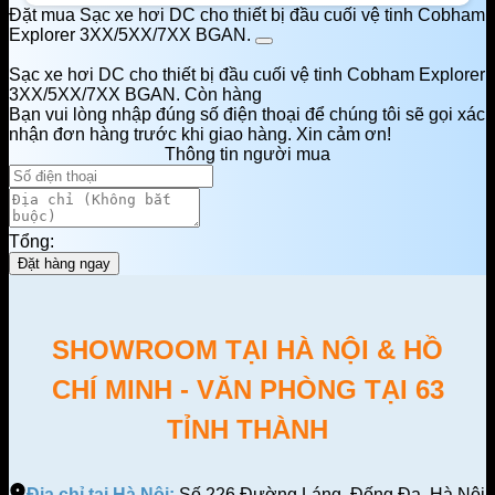
Đặt mua Sạc xe hơi DC cho thiết bị đầu cuối vệ tinh Cobham
Explorer 3XX/5XX/7XX BGAN.
Sạc xe hơi DC cho thiết bị đầu cuối vệ tinh Cobham Explorer
3XX/5XX/7XX BGAN.
Còn hàng
Bạn vui lòng nhập đúng số điện thoại để chúng tôi sẽ gọi xác
nhận đơn hàng trước khi giao hàng. Xin cảm ơn!
Thông tin người mua
Tổng:
Đặt hàng ngay
SHOWROOM TẠI HÀ NỘI & HỒ
CHÍ MINH - VĂN PHÒNG TẠI 63
TỈNH THÀNH
Địa chỉ tại Hà Nội:
Số 226 Đường Láng, Đống Đa, Hà Nội