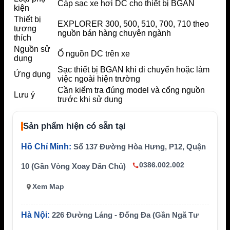
Cáp sạc xe hơi DC cho thiết bị BGAN
kiện
Thiết bị
EXPLORER 300, 500, 510, 700, 710 theo
tương
nguồn bán hàng chuyên ngành
thích
Nguồn sử
Ổ nguồn DC trên xe
dụng
Sạc thiết bị BGAN khi di chuyển hoặc làm
Ứng dụng
việc ngoài hiện trường
Cần kiểm tra đúng model và cổng nguồn
Lưu ý
trước khi sử dụng
Sản phẩm hiện có sẵn tại
Hồ Chí Minh:
Số 137 Đường Hòa Hưng, P12, Quận
0386.002.002
10 (Gần Vòng Xoay Dân Chủ)
Xem Map
Hà Nội:
226 Đường Láng - Đống Đa (Gần Ngã Tư