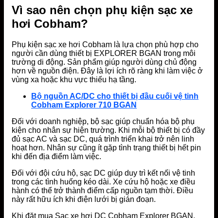
Vì sao nên chọn phụ kiện sạc xe
hơi Cobham?
Phụ kiện sạc xe hơi Cobham là lựa chọn phù hợp cho
người cần dùng thiết bị EXPLORER BGAN trong môi
trường di động. Sản phẩm giúp người dùng chủ động
hơn về nguồn điện. Đây là lợi ích rõ ràng khi làm việc ở
vùng xa hoặc khu vực thiếu hạ tầng.
Bộ nguồn AC/DC cho thiết bị đầu cuối vệ tinh
Cobham Explorer 710 BGAN
Đối với doanh nghiệp, bộ sạc giúp chuẩn hóa bộ phụ
kiện cho nhân sự hiện trường. Khi mỗi bộ thiết bị có đầy
đủ sạc AC và sạc DC, quá trình triển khai trở nên linh
hoạt hơn. Nhân sự cũng ít gặp tình trạng thiết bị hết pin
khi đến địa điểm làm việc.
Đối với đội cứu hộ, sạc DC giúp duy trì kết nối vệ tinh
trong các tình huống kéo dài. Xe cứu hộ hoặc xe điều
hành có thể trở thành điểm cấp nguồn tạm thời. Điều
này rất hữu ích khi điện lưới bị gián đoạn.
Khi đặt mua Sạc xe hơi DC Cobham Explorer BGAN,