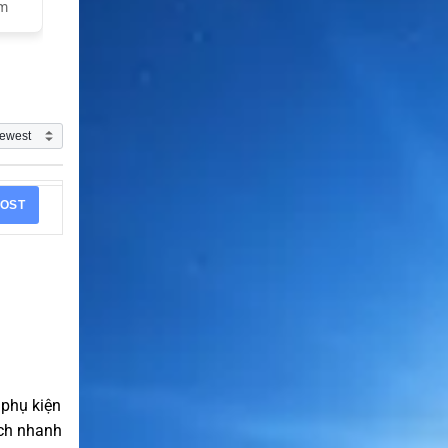
am
OST
 phụ kiện
ách nhanh