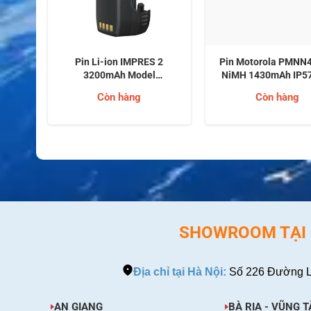
486A
Pin Li-ion IMPRES 2
Pin Motorola PMNN
ES 2
3200mAh Model
NiMH 1430mAh IP5
es
PMNN4816A Motorola
XPR 6000 Serie
Còn hàng
Còn hàng
Solutions cho bộ đàm hai
chiều Motorola dòng R7
(Series MOTOTRBO R7)
SHOWROOM TẠI H
Địa chỉ tại Hà Nội:
Số 226 Đường L
AN GIANG
BÀ RỊA - VŨNG T