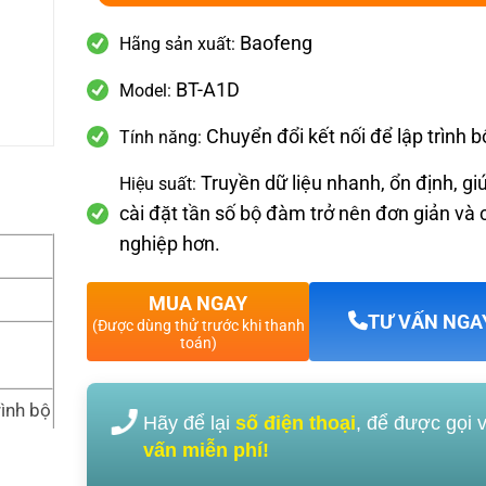
Baofeng
Hãng sản xuất:
BT-A1D
Model:
Chuyển đổi kết nối để lập trình 
Tính năng:
Truyền dữ liệu nhanh, ổn định, gi
Hiệu suất:
cài đặt tần số bộ đàm trở nên đơn giản và
nghiệp hơn.
MUA NGAY
TƯ VẤN NGA
(Được dùng thử trước khi thanh
toán)
rình bộ
Hãy để lại
số điện thoại
, để được gọi 
vấn miễn phí!
, dễ dà