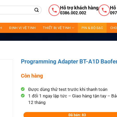
Hỗ trợ khách hàng
Hỗ 
0386.002.002
097
NH
ĐỊNH VỊ VỆ TINH
THIẾT BỊ VỆ TINH
PIN & BỘ SẠC
CHO
Programming Adapter BT-A1D Baofe
Còn hàng
Được dùng thử test trước khi thanh toán
1 đổi 1 ngay lập tức – Giao hàng tận tay – B
12 tháng
Đã bán: 83