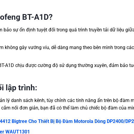
aofeng BT-A1D?
o sự ổn định tuyệt đối trong quá trình truyền tải dữ liệu gi
ẩm không gây vướng víu, dễ dàng mang theo bên mình trong cá
, BT-A1D chịu được cường độ sử dụng thường xuyên, đảm bảo tu
 lập trình:
ản lý danh sách kênh, tùy chỉnh các tính năng ẩn trên bộ đàm
tác cắm nối đơn giản, bạn đã có thể làm chủ chiếc bộ đàm của mì
412 Bigtree Cho Thiết Bị Bộ Đàm Motorola Dòng DP2400/DP
pter WAUT1301