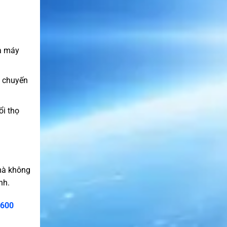
ữa máy
c chuyến
ổi thọ
 mà không
nh.
2600