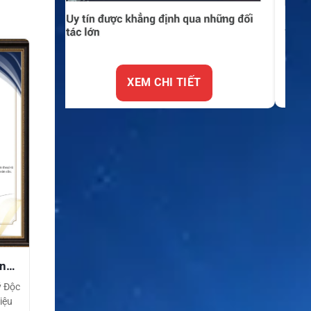
XEM CHI TIẾT
ền
ý Độc
iệu