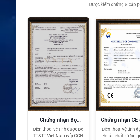
Được kiểm chứng & cấp ph
XEM CHI TIẾT
quyền
Chứng nhận Bộ
Chứng nhận CE
TT&TT
tế
ại lý Độc
Điện thoại vệ tinh được Bộ
Điện thoại vệ tinh đạ
ng hiệu
TT&TT Việt Nam cấp GCN
chuẩn chất lượng q