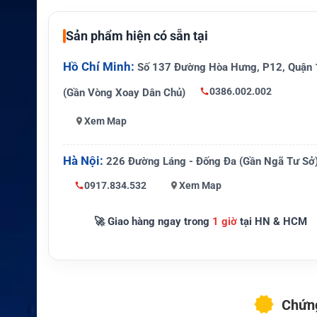
ổi bật
ng sử dụng
Sản phẩm hiện có sẵn tại
Nạp tần số, cài đặt cấu hình bộ
Ứng dụng
a máy tính
Hồ Chí Minh:
Số 137 Đường Hòa Hưng, P12, Quận 
0386.002.002
(Gần Vòng Xoay Dân Chủ)
Xem Map
Hà Nội:
226 Đường Láng - Đống Đa (Gần Ngã Tư Sở
0917.834.532
Xem Map
🚀 Giao hàng ngay trong
1 giờ
tại HN & HCM
Chứng