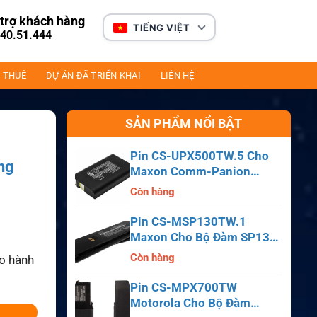
trợ khách hàng
TIẾNG VIỆT
40.51.444
 THUÊ
DỰ ÁN ĐÃ TRIỂN KHAI
LIÊN HỆ
SẢN PHẨM NỔI BẬT
Pin CS-UPX500TW.5 Cho
ng
Maxon Comm-Panion
CP0150, CP0511, CP0515
Còn hàng
Pin CS-MSP130TW.1
Maxon Cho Bộ Đàm SP130,
SP140, SP150, SL55
Còn hàng
ảo hành
Pin CS-MPX700TW
Motorola Cho Bộ Đàm