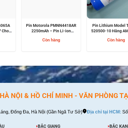
4065A
Pin Motorola PMNN4418AR
Pin Lithium Model
7 Cho
2250mAh – Pin Li-ion
520500-10 Hãng A
s
IMPRES IP56 Cho XPR 3000
Thiết Bị TB-520 A
Còn hàng
Còn hàng
Và XPR 7000 Series
Beacon
À NỘI & HỒ CHÍ MINH - VĂN PHÒNG TẠ
áng, Đống Đa, Hà Nội (Gần Ngã Tư Sở)
Địa chỉ tại HCM:
Số
ÀU
BẮC GIANG
BẮC KẠN