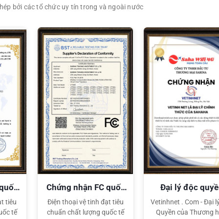
ép bởi các tổ chức uy tín trong và ngoài nước
XEM CHI TIẾT
XEM CHI TIẾT
 quốc
Chứng nhận FC quốc
Đại lý độc quy
tế
Sahaha
t tiêu
Điện thoại vệ tinh đạt tiêu
Vetinhnet . Com - Đại l
uốc tế
chuẩn chất lượng quốc tế
Quyền của Thương h