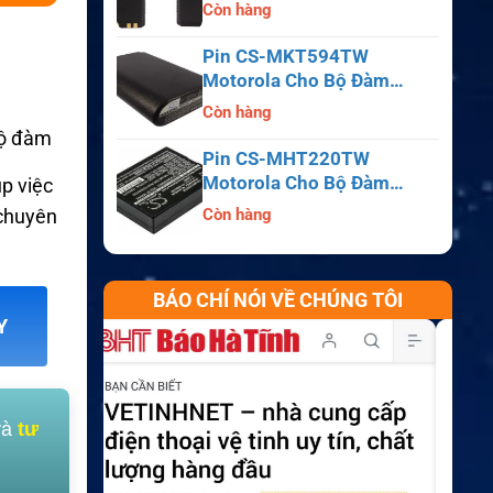
APX6000, APX7000,
Còn hàng
APX8000, SRX2200
Pin CS-MKT594TW
Motorola Cho Bộ Đàm
Astro Saber, MX1000,
Còn hàng
MX2000, MX3000
bộ đàm
Pin CS-MHT220TW
Motorola Cho Bộ Đàm
úp việc
MT700, HT210, HT220,
 chuyên
Còn hàng
MT500
BÁO CHÍ NÓI VỀ CHÚNG TÔI
Y
và
tư