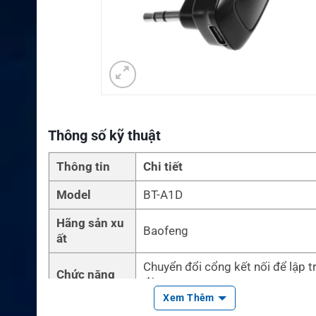
Thông số kỹ thuật
Thông tin
Chi tiết
Model
BT-A1D
Hãng sản xu
Baofeng
ất
Chuyển đổi cổng kết nối để lập t
Chức năng
đàm
Xem Thêm
Tính năng n
Thiết kế nhỏ gọn, kết nối ổn định