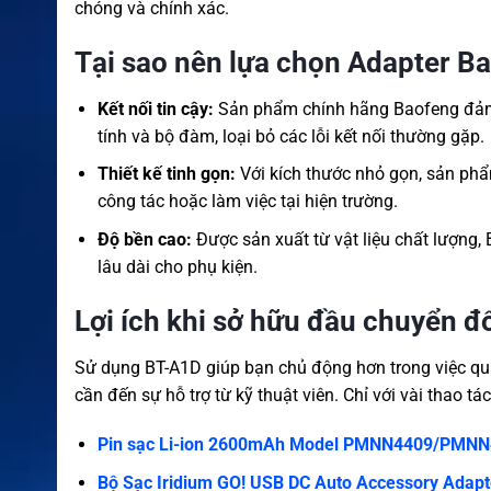
chóng và chính xác.
Tại sao nên lựa chọn Adapter B
Kết nối tin cậy:
Sản phẩm chính hãng Baofeng đảm bả
tính và bộ đàm, loại bỏ các lỗi kết nối thường gặp.
Thiết kế tinh gọn:
Với kích thước nhỏ gọn, sản ph
công tác hoặc làm việc tại hiện trường.
Độ bền cao:
Được sản xuất từ vật liệu chất lượng
lâu dài cho phụ kiện.
Lợi ích khi sở hữu đầu chuyển đổi
Sử dụng BT-A1D giúp bạn chủ động hơn trong việc qu
cần đến sự hỗ trợ từ kỹ thuật viên. Chỉ với vài thao 
Pin sạc Li-ion 2600mAh Model PMNN4409/PMNN4
Bộ Sạc Iridium GO! USB DC Auto Accessory Ada