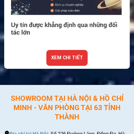
XEM CHI TIẾT
SHOWROOM TẠI HÀ NỘI & HỒ CHÍ
MINH - VĂN PHÒNG TẠI 63 TỈNH
THÀNH
Địa chỉ tại Hà Nội:
Số 226 Đường Láng, Đống Đa, Hà