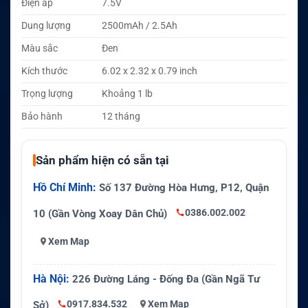
Điện áp
7.5V
Dung lượng
2500mAh / 2.5Ah
Màu sắc
Đen
Kích thước
6.02 x 2.32 x 0.79 inch
Trọng lượng
Khoảng 1 lb
Bảo hành
12 tháng
Sản phẩm hiện có sẵn tại
Hồ Chí Minh:
Số 137 Đường Hòa Hưng, P12, Quận
0386.002.002
10 (Gần Vòng Xoay Dân Chủ)
Xem Map
Hà Nội:
226 Đường Láng - Đống Đa (Gần Ngã Tư
0917.834.532
Xem Map
Sở)