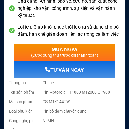
Ứng dụng: An ninh, bảo vệ, cứu hộ, sản xuất công
nghiệp, kho vận, công trình, sự kiện và vận hành
kỹ thuật.
Lợi ích: Giúp khôi phục thời lượng sử dụng cho bộ
đàm, hạn chế gián đoạn liên lạc trong ca làm việc.
MUA NGAY
(Được dùng thử trước khi thanh toán)
TƯ VẤN NGAY
Thông tin
Chi tiết
Tên sản phẩm
Pin Motorola HT1000 MT2000 GP900
Mã sản phẩm
CS-MTK144TW
Loại phụ kiện
Pin bộ đàm chuyên dụng
Công nghệ pin
Ni-MH