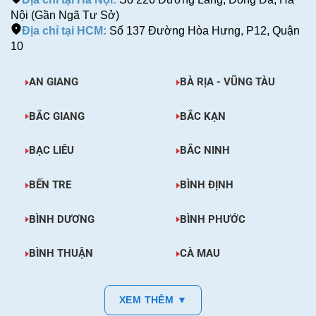
Nội (Gần Ngã Tư Sở)
Địa chỉ tại HCM:
Số 137 Đường Hòa Hưng, P12, Quận
10
AN GIANG
BÀ RỊA - VŨNG TÀU
BẮC GIANG
BẮC KẠN
BẠC LIÊU
BẮC NINH
BẾN TRE
BÌNH ĐỊNH
BÌNH DƯƠNG
BÌNH PHƯỚC
BÌNH THUẬN
CÀ MAU
XEM THÊM ▼