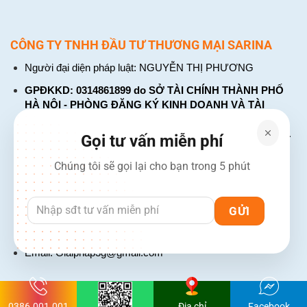
CÔNG TY TNHH ĐẦU TƯ THƯƠNG MẠI SARINA
Người đại diện pháp luật: NGUYỄN THỊ PHƯƠNG
GPĐKKD: 0314861899 do SỞ TÀI CHÍNH THÀNH PHỐ
HÀ NỘI - PHÒNG ĐĂNG KÝ KINH DOANH VÀ TÀI
CHÍNH DOANH NGHIỆP cấp. Đăng ký lần đầu: ngày 26
tháng 01 năm 2018. Đăng ký thay đổi lần thứ: 4, ngày 31
Gọi tư vấn miễn phí
tháng 03 năm 2026
Chúng tôi sẽ gọi lại cho bạn trong 5 phút
226 Đường Láng, Đống Đa, Hà Nội
137 Đường Hòa Hưng, Phường 12, Quận 10, TP. Hồ Chí
Minh
Hotline: 1900 2106 - 0386 001 001
Email:
Giaiphap3g@gmail.com
0386.001.001
Địa chỉ
Facebook