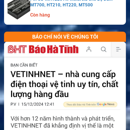
MT700, HT210, HT220, MT500
Còn hàng
BÁO CHÍ NÓI VỀ CHÚNG TÔI