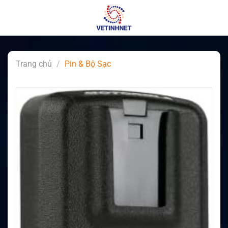
Skip
to
content
Trang chủ
/
Pin & Bộ Sạc