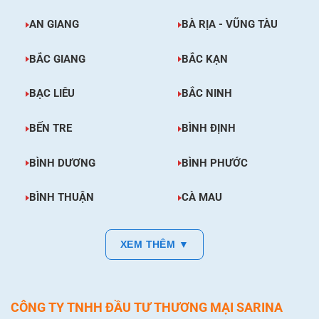
AN GIANG
BÀ RỊA - VŨNG TÀU
BẮC GIANG
BẮC KẠN
BẠC LIÊU
BẮC NINH
BẾN TRE
BÌNH ĐỊNH
BÌNH DƯƠNG
BÌNH PHƯỚC
BÌNH THUẬN
CÀ MAU
XEM THÊM ▼
CÔNG TY TNHH ĐẦU TƯ THƯƠNG MẠI SARINA